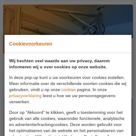
Project toepassingen
Laagbouw
Hoogbouw
Industrie
Cookievoorkeuren
Projectvoorbeelden
SYAM tijdelijk ankerpunt Bewust Veilig Dag
Wij hechten veel waarde aan uw privacy, daarom
informeren wij u over cookies op onze website.
2026 aanbieding
KEURING
Vraag de kortingscode aan en profiteer van meer dan
In deze pop-up kunt u uw voorkeuren voor cookies instellen.
Keuring en Inspectie
Meer informatie over de verschillende soorten cookies die wij
€500,- korting...
gebruiken, vindt u op onze
cookies
pagina. In onze
Ladders en trappen
privacyverklaring
leest u hoe we uw persoonsgegevens
verwerken.
Steigers
Door op "Akkoord" te klikken, geeft u toestemming voor het
Valbeveiliging
gebruik van alle cookies, waaronder functionele, analytische
en advertentie/trackingcookies. Deze worden gebruikt voor
Reparatie en onderhoud
het optimaliseren van de website en het personaliseren van