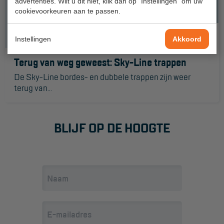
advertenties. Wilt u dit niet, klik dan op "Instellingen" om uw
Aanmelden Inspectiewekker
cookievoorkeuren aan te passen.
OVER ONS
Instellingen
Akkoord
Vestigingen
Terug van weg geweest: Sky-Line trappen
De Sky-Line bordes- en dubbele trappen zijn weer
Dealers
terug van...
Werken bij ons
Product video's
BLIJF OP DE HOOGTE
Blog
SUPPORT
Handleidingen
Tips en trucs