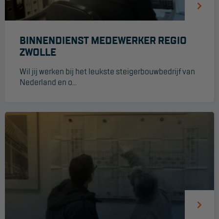
Werkbordes
Magazijntrap
BINNENDIENST MEDEWERKER REGIO
ZWOLLE
Trailertrap
Wil jij werken bij het leukste steigerbouwbedrijf van
Trap accessoires
Nederland en o...
Trap onderdelen
Schraag
VALBEVEILIGING
Veiligheid sets
Harnas gordels
Verbindingsmiddelen
Anker middelen