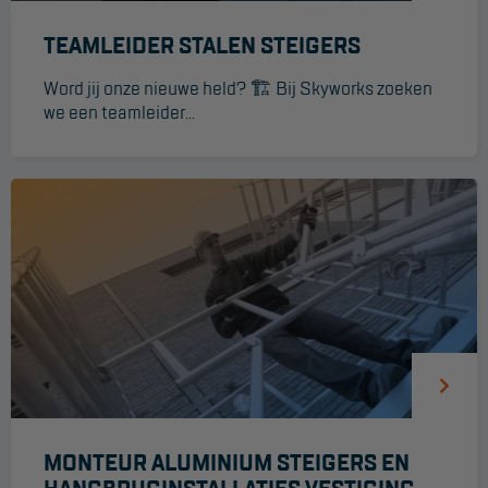
Reddingsmiddelen
TEAMLEIDER STALEN STEIGERS
Word jij onze nieuwe held? 🏗️ Bij Skyworks zoeken
ACTIES
we een teamleider...
CombiDeals
MAATWERK
VERHUUR
Steigers
Rolsteigers
Schilderstellingen
Gevelsteigers
MONTEUR ALUMINIUM STEIGERS EN
Steiger overkapping