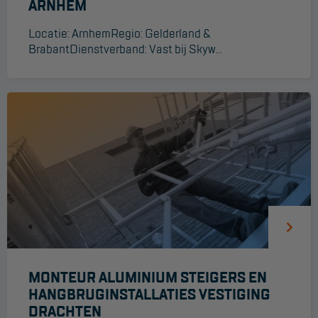
ARNHEM
Project toepassingen
Locatie: ArnhemRegio: Gelderland &
Laagbouw
BrabantDienstverband: Vast bij Skyw...
Hoogbouw
Industrie
Projectvoorbeelden
KEURING
Keuring en Inspectie
Ladders en trappen
Steigers
MONTEUR ALUMINIUM STEIGERS EN
Valbeveiliging
HANGBRUGINSTALLATIES VESTIGING
Reparatie en onderhoud
DRACHTEN