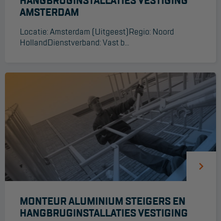
HANGBRUGINSTALLATIES VESTIGING
AMSTERDAM
Hangbruginstallaties
Locatie: Amsterdam (Uitgeest)Regio: Noord
Schilderwerkzaamheden
HollandDienstverband: Vast b...
Gevelrenovatie
Industrieel onderhoud
Hoogwerkers
Telescoop hoogwerkers
Knikarmhoogwerkers
Spinhoogwerkers
Schaarhoogwerkers
Masthoogwerkers
MONTEUR ALUMINIUM STEIGERS EN
Autohoogwerkers
HANGBRUGINSTALLATIES VESTIGING