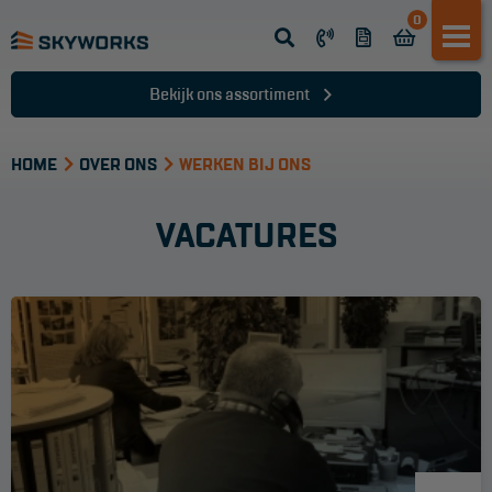
0
Opsteek ladder
Reformladder
Bekijk ons assortiment
Schuifladder
HOME
Telescopische ladder
OVER ONS
WERKEN BIJ ONS
Dakladder
VACATURES
Ladder accessoires
Ladder onderdelen
TRAPPEN
Bordestrap
Dubbele trap
Werktrappen