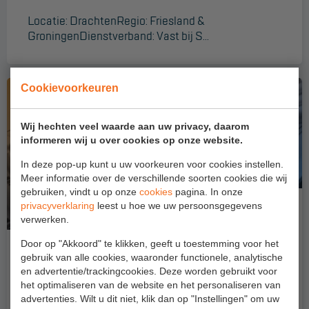
Aanmelden Inspectiewekker
Locatie: DrachtenRegio: Friesland &
GroningenDienstverband: Vast bij S...
OVER ONS
Vestigingen
Cookievoorkeuren
Dealers
Wij hechten veel waarde aan uw privacy, daarom
Werken bij ons
informeren wij u over cookies op onze website.
Product video's
In deze pop-up kunt u uw voorkeuren voor cookies instellen.
Meer informatie over de verschillende soorten cookies die wij
Blog
gebruiken, vindt u op onze
cookies
pagina. In onze
privacyverklaring
leest u hoe we uw persoonsgegevens
verwerken.
SUPPORT
Door op "Akkoord" te klikken, geeft u toestemming voor het
Handleidingen
MONTEUR ALUMINIUM STEIGERS EN
gebruik van alle cookies, waaronder functionele, analytische
en advertentie/trackingcookies. Deze worden gebruikt voor
HANGBRUGINSTALLATIES VESTIGING
Tips en trucs
het optimaliseren van de website en het personaliseren van
HASSELT (OV)
advertenties. Wilt u dit niet, klik dan op "Instellingen" om uw