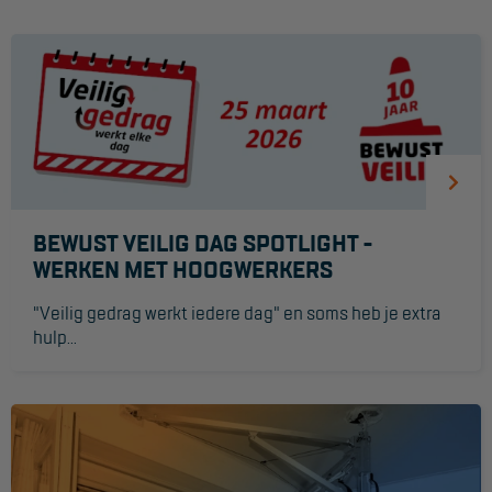
Werkbordes
Magazijntrap
Trailertrap
Trap accessoires
Trap onderdelen
BEWUST VEILIG DAG SPOTLIGHT -
Schraag
WERKEN MET HOOGWERKERS
"Veilig gedrag werkt iedere dag" en soms heb je extra
VALBEVEILIGING
hulp...
Veiligheid sets
Harnas gordels
Verbindingsmiddelen
Anker middelen