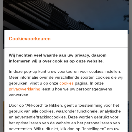
Cookievoorkeuren
Wij hechten veel waarde aan uw privacy, daarom
OVERSTAPPEN VAN EEN HANGBRUG NAAR
informeren wij u over cookies op onze website.
BALKON?
In deze pop-up kunt u uw voorkeuren voor cookies instellen.
In samenspraak met een aantal toezichthoudende
Meer informatie over de verschillende soorten cookies die wij
instanties heeft de...
gebruiken, vindt u op onze
cookies
pagina. In onze
privacyverklaring
leest u hoe we uw persoonsgegevens
verwerken.
Door op "Akkoord" te klikken, geeft u toestemming voor het
gebruik van alle cookies, waaronder functionele, analytische
en advertentie/trackingcookies. Deze worden gebruikt voor
het optimaliseren van de website en het personaliseren van
advertenties. Wilt u dit niet, klik dan op "Instellingen" om uw