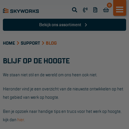
0
Opsteek ladder
Reformladder
Bekijk ons assortiment
Schuifladder
HOME
Telescopische ladder
SUPPORT
BLOG
Dakladder
BLIJF OP DE HOOGTE
Ladder accessoires
We staan niet stil en de wereld om ons heen ook niet.
Ladder onderdelen
Hieronder vind je een overzicht van de nieuwste ontwikkelen op het
TRAPPEN
het gebied van werk op hoogte.
Bordestrap
Ben je opzoek naar handige tips en trucs voor het werk op hoogte,
Dubbele trap
kijk dan
hier
.
Werktrappen