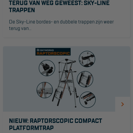
TERUG VAN WEG GEWEEST: SKY-LINE
Project toepassingen
TRAPPEN
Laagbouw
De Sky-Line bordes- en dubbele trappen zijn weer
terug van...
Hoogbouw
Industrie
Projectvoorbeelden
KEURING
Keuring en Inspectie
Ladders en trappen
Steigers
Valbeveiliging
NIEUW: RAPTORSCOPIC COMPACT
PLATFORMTRAP
Reparatie en onderhoud