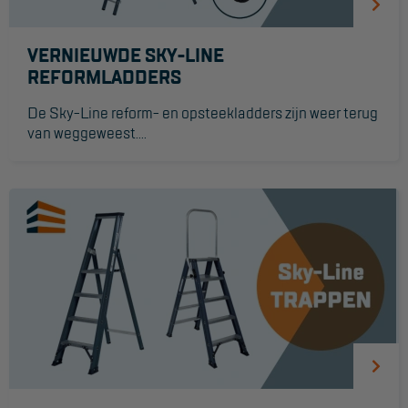
Hangbruginstallaties
VERNIEUWDE SKY-LINE
Schilderwerkzaamheden
REFORMLADDERS
Gevelrenovatie
De Sky-Line reform- en opsteekladders zijn weer terug
van weggeweest....
Industrieel onderhoud
Hoogwerkers
Telescoop hoogwerkers
Knikarmhoogwerkers
Spinhoogwerkers
Schaarhoogwerkers
Masthoogwerkers
Autohoogwerkers