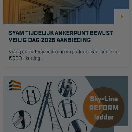
Reddingsmiddelen
ACTIES
SYAM TIJDELIJK ANKERPUNT BEWUST
VEILIG DAG 2026 AANBIEDING
CombiDeals
Vraag de kortingscode aan en profiteer van meer dan
MAATWERK
€500,- korting...
VERHUUR
Steigers
Rolsteigers
Schilderstellingen
Gevelsteigers
Steiger overkapping