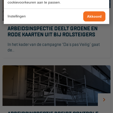
cookievoorkeuren aan te passen.
Instellingen
Akkoord
ARBEIDSINSPECTIE DEELT GROENE EN
RODE KAARTEN UIT BIJ ROLSTEIGERS
In het kader van de campagne “Da’s pas Veilig” gaat
de...