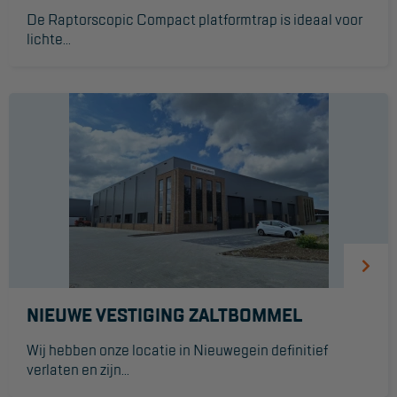
Aanmelden Inspectiewekker
De Raptorscopic Compact platformtrap is ideaal voor
lichte...
OVER ONS
Vestigingen
Dealers
Werken bij ons
Product video's
Blog
SUPPORT
NIEUWE VESTIGING ZALTBOMMEL
Handleidingen
Wij hebben onze locatie in Nieuwegein definitief
Tips en trucs
verlaten en zijn...