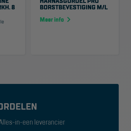
INE
HARNASGORDEL PRO
KH. 8
BORSTBEVESTIGING M/L
Meer info
le
ORDELEN
Alles-in-een leverancier