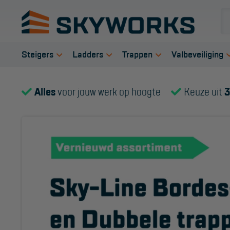
Steigers
Ladders
Trappen
Valbeveiliging
Rolsteigers
Enkele ladder
Bordestrap
Veiligheid s
Alles
voor jouw werk op hoogte
Keuze uit
3
Steigeraanhanger
Opsteek ladder
Dubbele trap
Harnas gord
Kamersteigers
Reformladder
Werktrappen
Verbindings
Gevelsteigers
Schuifladder
Werkbordes
Anker midde
Telescopische
Telescopische ladder
Magazijntrap
Reddingsmi
steiger
Dakladder
Trailertrap
Schilderstelling
Ladder accessoires
Trap accessoires
Doorwerksystemen
Ladder onderdelen
Trap onderdelen
Onderdelen rolsteiger
Schraag
Steiger accessoires