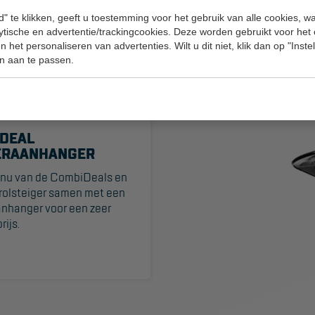
" te klikken, geeft u toestemming voor het gebruik van alle cookies, 
lytische en advertentie/trackingcookies. Deze worden gebruikt voor het
 het personaliseren van advertenties. Wilt u dit niet, klik dan op "Inst
n aan te passen.
DEAL
ERAANHANGER
r nu van de CombiDeals en
 rolsteiger samen met een
anhanger voor een zeer
rijs.