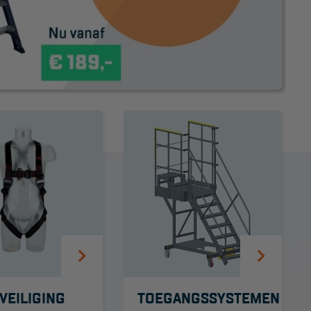
Project toepassingen
Laagbouw
Hoogbouw
Industrie
Projectvoorbeelden
VEILIGING
TOEGANGSSYSTEMEN