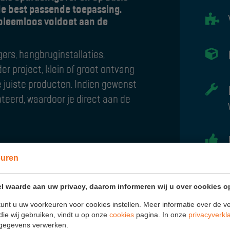
e best passende toepassing.
bleemloos voldoet aan de
ers, hangbruginstallaties,
er project, klein of groot ontvang
e juiste producten. Indien gewenst
teerd, waardoor je direct aan de
euren
l waarde aan uw privacy, daarom informeren wij u over cookies o
unt u uw voorkeuren voor cookies instellen. Meer informatie over de ve
die wij gebruiken, vindt u op onze
cookies
pagina. In onze
privacyverkl
gegevens verwerken.