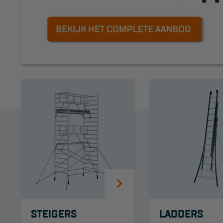
KEURING
OVER ONS
Keuring en Inspectie
Vestigingen
Dealers
Ladders en
trappen
Werken bij ons
Product video's
Steigers
STEIGERS
LADDERS
Blog