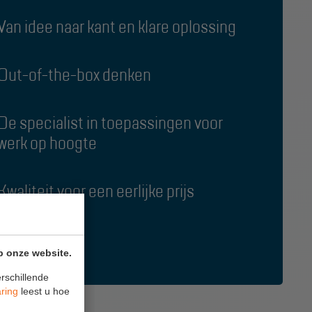
Van idee naar kant en klare oplossing
Out-of-the-box denken
De specialist in toepassingen voor
werk op hoogte
Kwaliteit voor een eerlijke prijs
p onze website.
rschillende
aring
leest u hoe