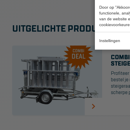
Door op "Akkoord
functionele, ana
van de website en
cookievoorkeure
UITGELICHTE PRODUCTEN!
Instellingen
COMBI
STEIG
Profitee
bestel je
steigera
scherpe p