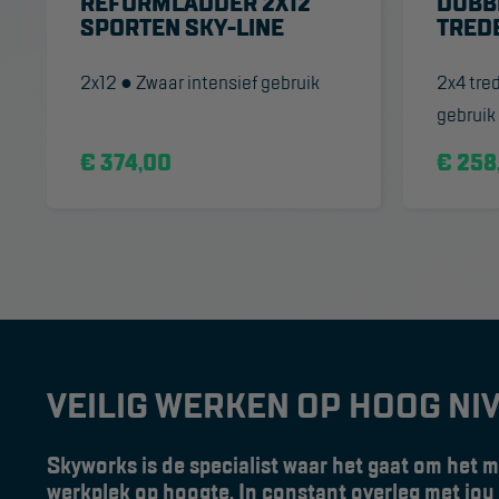
REFORMLADDER 2X12
DUBB
SPORTEN SKY-LINE
TRED
2x12 ● Zwaar intensief gebruik
2x4 tre
gebruik
€ 374,00
€ 258
VEILIG WERKEN OP HOOG NI
Skyworks is de specialist waar het gaat om het ma
werkplek op hoogte. In constant overleg met jou