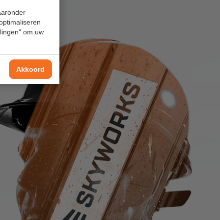
waaronder
 optimaliseren
ellingen" om uw
Akkoord