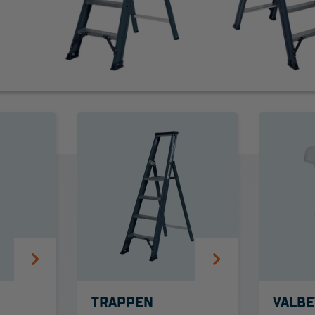
SUPPORT
Handleidingen
Tips en trucs
Veelgestelde vragen
Wet- en regelgeving
TRAPPEN
VALBE
Garantie