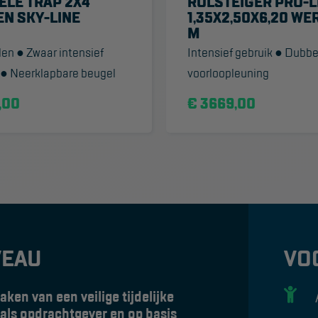
ELE TRAP 2X4
ROLSTEIGER PRO-L
EN SKY-LINE
1,35X2,50X6,20 WER
M
den ● Zwaar intensief
Intensief gebruik ● Dubbe
 ● Neerklapbare beugel
voorloopleuning
,00
€ 3669,00
VEAU
VO
ken van een veilige tijdelijke
 als opdrachtgever en op basis