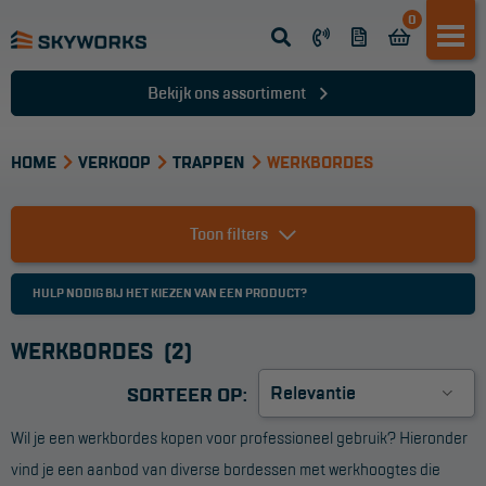
0
Opsteek ladder
Reformladder
Bekijk ons assortiment
Schuifladder
HOME
Telescopische ladder
VERKOOP
TRAPPEN
WERKBORDES
Dakladder
Toon filters
Ladder accessoires
Ladder onderdelen
HULP NODIG BIJ HET KIEZEN VAN EEN PRODUCT?
WERKBORDES
(2)
TRAPPEN
SORTEER OP:
Bordestrap
Wil je een werkbordes kopen voor professioneel gebruik? Hieronder
Dubbele trap
vind je een aanbod van diverse bordessen met werkhoogtes die
Werktrappen