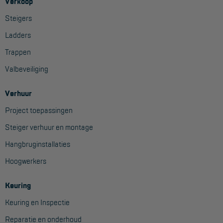
Veelgestelde vragen
Verkoop
Steigers
Wet- en regelgeving
Ladders
Garantie
Trappen
Algemene voorwaarden
Valbeveiliging
Webshop voorwaarden
Verhuur
Project toepassingen
Steiger verhuur en montage
Hangbruginstallaties
Hoogwerkers
Keuring
Keuring en Inspectie
Reparatie en onderhoud