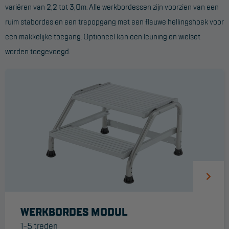
variëren van 2,2 tot 3,0m. Alle werkbordessen zijn voorzien van een
Werkbordes
ruim stabordes en een trapopgang met een flauwe hellingshoek voor
een makkelijke toegang. Optioneel kan een leuning en wielset
Magazijntrap
worden toegevoegd.
Trailertrap
Trap accessoires
Trap onderdelen
Schraag
VALBEVEILIGING
Veiligheid sets
Harnas gordels
Verbindingsmiddelen
WERKBORDES MODUL
1-5 treden
Anker middelen