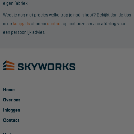
eigen fabriek.
Aanmelden Inspectiewekker
Weet je nog niet precies welke trap je nodig hebt? Bekijkt dan de tips
in de
koopgids
of neem
contact
op met onze service afdeling voor
OVER ONS
een persoonlijk advies.
Vestigingen
Dealers
Werken bij ons
Product video's
Blog
Home
SUPPORT
Over ons
Inloggen
Handleidingen
Contact
Tips en trucs