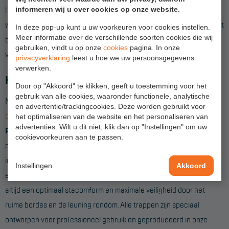
Project toepassingen
het onderhoud van een machine. Voor extra houvast bij de hogere
informeren wij u over cookies op onze website.
werkbordessen kan optioneel een handrail geplaatst worden. Om het
In deze pop-up kunt u uw voorkeuren voor cookies instellen.
Laagbouw
Meer informatie over de verschillende soorten cookies die wij
bordes makkelijk te kunnen verplaatsen is er ook optioneel een set
gebruiken, vindt u op onze
cookies
pagina. In onze
Hoogbouw
verende wielen verkrijgbaar.
privacyverklaring
leest u hoe we uw persoonsgegevens
verwerken.
Industrie
Kies de meest geschikte trap voor jouw werk
Door op "Akkoord" te klikken, geeft u toestemming voor het
Projectvoorbeelden
gebruik van alle cookies, waaronder functionele, analytische
Naast de werkbordessen hebben we een ruim aanbod
en advertentie/trackingcookies. Deze worden gebruikt voor
bordestrappen
,
dubbele trappen
en
werktrappen
. De robuuste
het optimaliseren van de website en het personaliseren van
KEURING
advertenties. Wilt u dit niet, klik dan op "Instellingen" om uw
Premium bordestrap
en
dubbele trap
is uitermate geschikt voor
cookievoorkeuren aan te passen.
Keuring en Inspectie
dagelijks zwaar en intensief gebruik. Voor regelmatig intensief
Ladders en trappen
inpandig gebruik is de compacte
Pro-Line
of
Primus bordestrap
Instellingen
Akkoord
een ideaal alternatief. De nieuwe generatie
werktrappen
bieden je
Steigers
altijd een optimaal stacomform en maximale veiligheid door het
Valbeveiliging
ruime bordes en de leuning rondom. Alle trappen zijn speciaal
Reparatie en onderhoud
ontworpen voor professioneel gebruik en geproduceerd in onze