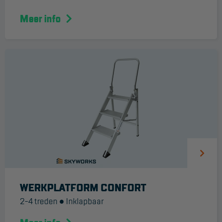
Reddingsmiddelen
Meer info
ACTIES
CombiDeals
MAATWERK
VERHUUR
Steigers
Rolsteigers
Schilderstellingen
WERKPLATFORM CONFORT
2-4 treden ● Inklapbaar
Gevelsteigers
Steiger overkapping