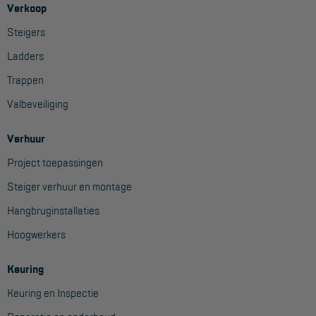
Verkoop
Aanmelden Inspectiewekker
Steigers
OVER ONS
Ladders
Trappen
Vestigingen
Valbeveiliging
Dealers
Werken bij ons
Verhuur
Project toepassingen
Product video's
Steiger verhuur en montage
Blog
Hangbruginstallaties
Hoogwerkers
SUPPORT
Handleidingen
Keuring
Tips en trucs
Keuring en Inspectie