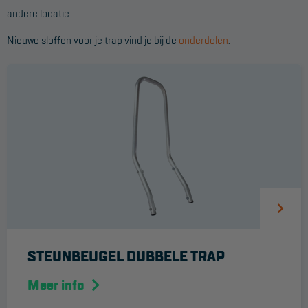
andere locatie.
Werkbordes
Nieuwe sloffen voor je trap vind je bij de
onderdelen
.
Magazijntrap
Trailertrap
Trap accessoires
Trap onderdelen
Schraag
VALBEVEILIGING
Veiligheid sets
Harnas gordels
STEUNBEUGEL DUBBELE TRAP
Verbindingsmiddelen
Meer info
Anker middelen