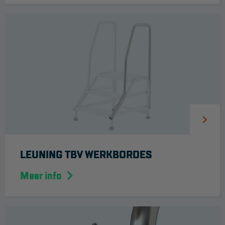
Reddingsmiddelen
ACTIES
CombiDeals
MAATWERK
VERHUUR
Steigers
LEUNING TBV WERKBORDES
Rolsteigers
Meer info
Schilderstellingen
Gevelsteigers
Steiger overkapping