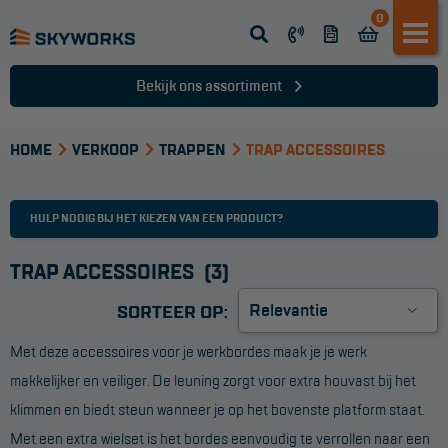
0
Opsteek ladder
Reformladder
Bekijk ons assortiment
Schuifladder
HOME
Telescopische ladder
VERKOOP
TRAPPEN
TRAP ACCESSOIRES
Dakladder
HULP NODIG BIJ HET KIEZEN VAN EEN PRODUCT?
Ladder accessoires
Ladder onderdelen
TRAP ACCESSOIRES
(3)
SORTEER OP:
TRAPPEN
Met deze accessoires voor je werkbordes maak je je werk
Bordestrap
makkelijker en veiliger. De leuning zorgt voor extra houvast bij het
Dubbele trap
klimmen en biedt steun wanneer je op het bovenste platform staat.
Met een extra wielset is het bordes eenvoudig te verrollen naar een
Werktrappen