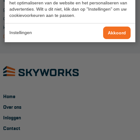
het optimaliseren van de website en het personaliseren van
Project toepassingen
gebruiken voor je trap of werkbordes? Neem dan
contact
op met
advertenties. Wilt u dit niet, klik dan op "Instellingen" om uw
cookievoorkeuren aan te passen.
Laagbouw
onze service afdeling voor een persoonlijk advies. Tijdens
kantooruren kan je ook bellen met onze service afdeling
010 - 514
Hoogbouw
Instellingen
Akkoord
00 75
Industrie
Projectvoorbeelden
KEURING
Keuring en Inspectie
Home
Ladders en trappen
Over ons
Steigers
Inloggen
Valbeveiliging
Contact
Reparatie en onderhoud