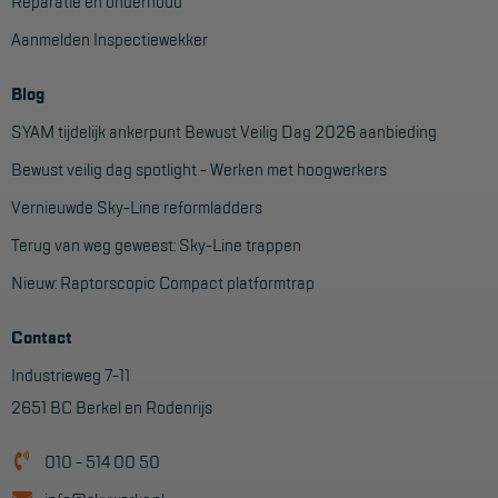
Reparatie en onderhoud
Veelgestelde vragen
Aanmelden Inspectiewekker
Wet- en regelgeving
Garantie
Blog
SYAM tijdelijk ankerpunt Bewust Veilig Dag 2026 aanbieding
Algemene voorwaarden
Bewust veilig dag spotlight - Werken met hoogwerkers
Webshop voorwaarden
Vernieuwde Sky-Line reformladders
Terug van weg geweest: Sky-Line trappen
Nieuw: Raptorscopic Compact platformtrap
Contact
Industrieweg 7-11
2651 BC Berkel en Rodenrijs
010 - 514 00 50