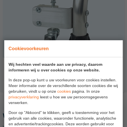
Hangbruginstallaties
Schilderwerkzaamheden
Gevelrenovatie
Industrieel onderhoud
Cookievoorkeuren
Hoogwerkers
Wij hechten veel waarde aan uw privacy, daarom
Telescoop hoogwerkers
WIELSET TBV WERKBORDES
informeren wij u over cookies op onze website.
Knikarmhoogwerkers
Meer info
In deze pop-up kunt u uw voorkeuren voor cookies instellen.
Meer informatie over de verschillende soorten cookies die wij
Spinhoogwerkers
gebruiken, vindt u op onze
cookies
pagina. In onze
privacyverklaring
leest u hoe we uw persoonsgegevens
Schaarhoogwerkers
verwerken.
Masthoogwerkers
Door op "Akkoord" te klikken, geeft u toestemming voor het
We helpen je graag verder
gebruik van alle cookies, waaronder functionele, analytische
Autohoogwerkers
en advertentie/trackingcookies. Deze worden gebruikt voor
Weet je nog niet precies welke accessoires je het best kan