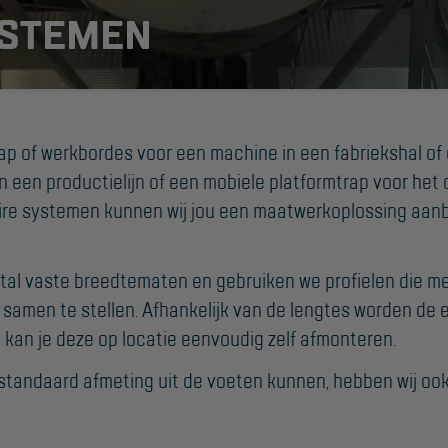
STEMEN
rap of werkbordes voor een machine in een fabriekshal 
n een productielijn of een mobiele platformtrap voor he
e systemen kunnen wij jou een maatwerkoplossing aanb
SUPPORT
Handleidingen
tal vaste breedtematen en gebruiken we profielen die m
samen te stellen. Afhankelijk van de lengtes worden de 
Tips en trucs
an je deze op locatie eenvoudig zelf afmonteren.
Veelgestelde vragen
e standaard afmeting uit de voeten kunnen, hebben wij o
Wet- en regelgeving
Garantie