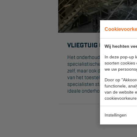
Cookievoork
VLIEGTUIG ONDERHOU
Wij hechten vee
Het onderhoud van vliegtuigen e
In deze pop-up k
specialistische aanpak. Niet a
soorten cookies 
we uw persoons
zelf, maar ook de toegang tot de
van het toestel vereist maatwer
Door op "Akkoord
specialisten staat voor je klaar
functionele, ana
ideale onderhoudsplatform te re
van de website en
cookievoorkeure
Instellingen