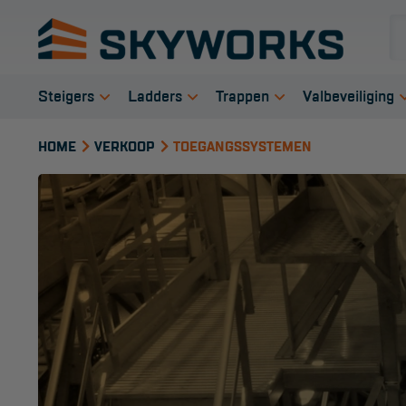
Steigers
Ladders
Trappen
Valbeveiliging
Rolsteigers
Enkele ladder
Bordestrap
Veiligheid s
HOME
VERKOOP
TOEGANGSSYSTEMEN
Steigeraanhanger
Opsteek ladder
Dubbele trap
Harnas gord
Kamersteigers
Reformladder
Werktrappen
Verbindings
Gevelsteigers
Schuifladder
Werkbordes
Anker midde
Telescopische
Telescopische ladder
Magazijntrap
Reddingsmi
steiger
Dakladder
Trailertrap
Schilderstelling
Ladder accessoires
Trap accessoires
Doorwerksystemen
Ladder onderdelen
Trap onderdelen
Onderdelen rolsteiger
Schraag
Steiger accessoires