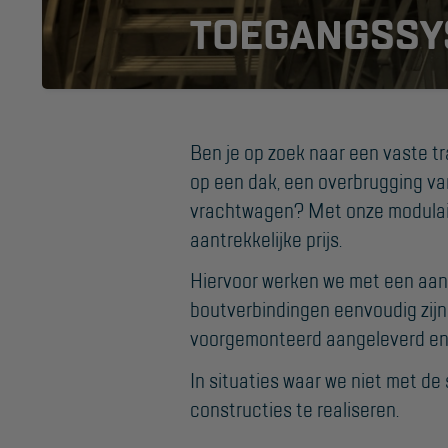
TOEGANGSSY
Ben je op zoek naar een vaste t
op een dak, een overbrugging va
vrachtwagen? Met onze modulair
aantrekkelijke prijs.
KEURING
OVER ONS
Keuring en Inspectie
Vestigingen
Hiervoor werken we met een aan
boutverbindingen eenvoudig zijn 
Dealers
Ladders en
voorgemonteerd aangeleverd en k
trappen
Werken bij ons
In situaties waar we niet met d
Product video's
Steigers
constructies te realiseren.
Blog