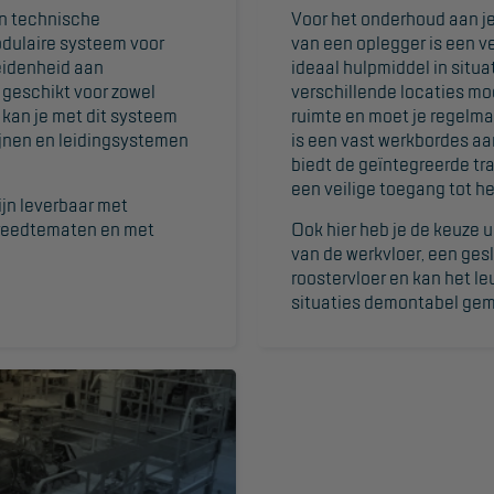
n technische
Voor het onderhoud aan j
odulaire systeem voor
van een oplegger is een v
eidenheid aan
ideaal hulpmiddel in situa
 geschikt voor zowel
verschillende locaties mo
 kan je met dit systeem
ruimte en moet je regelmat
ijnen en leidingsystemen
is een vast werkbordes aan
biedt de geïntegreerde tr
een veilige toegang tot h
jn leverbaar met
breedtematen en met
Ook hier heb je de keuze 
van de werkvloer, een gesl
roostervloer en kan het l
situaties demontabel gem