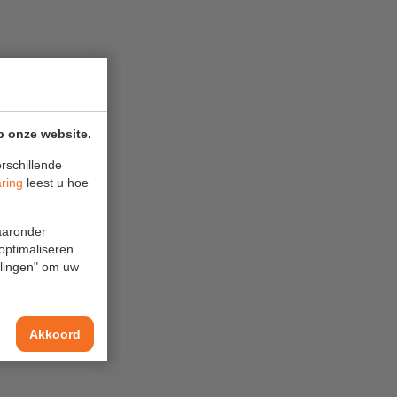
p onze website.
rschillende
aring
leest u hoe
waaronder
 optimaliseren
ellingen" om uw
Akkoord