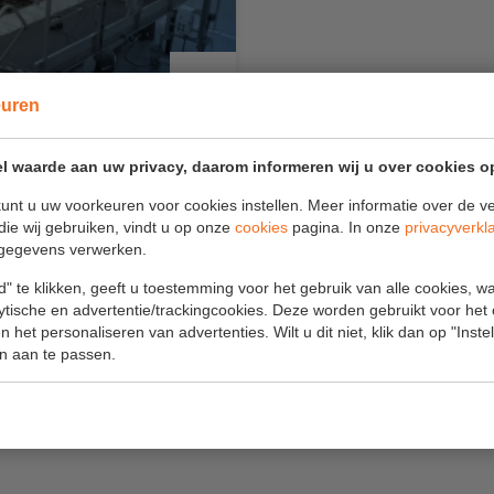
euren
DSPLATFORMEN
l waarde aan uw privacy, daarom informeren wij u over cookies o
n helikopters vraagt een
unt u uw voorkeuren voor cookies instellen. Meer informatie over de ve
lleen de werkzaamheden
die wij gebruiken, vindt u op onze
cookies
pagina. In onze
privacyverkl
gegevens verwerken.
 verschillende locaties
k. Ons team van
" te klikken, geeft u toestemming voor het gebruik van alle cookies, 
 om samen met jou het
lytische en advertentie/trackingcookies. Deze worden gebruikt voor het
aliseren.
 het personaliseren van advertenties. Wilt u dit niet, klik dan op "Inst
n aan te passen.