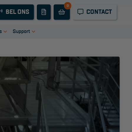
0
Industrieel
BEL ONS
CONTACT
onderhoud
Hoogwerkers
s
Support
Telescoop
tie
igingen
Handleidingen
hoogwerkers
ers
Tips en trucs
Knikarmhoogwerkers
en bij ons
Veelgestelde vragen
uct video's
Wet- en regelgeving
Spinhoogwerkers
Garantie
Algemene
Schaarhoogwerkers
voorwaarden
Webshop
Masthoogwerkers
voorwaarden
Autohoogwerkers