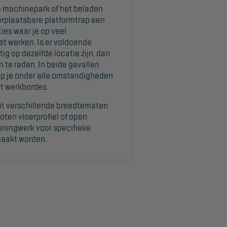
e machinepark of het beladen
erplaatsbare platformtrap een
ties waar je op veel
et werken. Is er voldoende
ig op dezelfde locatie zijn, dan
 te raden. In beide gevallen
ap je onder alle omstandigheden
et werkbordes.
uit verschillende breedtematen
oten vloerprofiel of open
euningwerk voor specifieke
aakt worden.