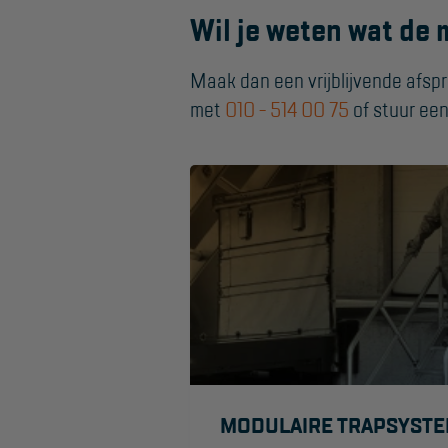
Valbeveiliging
Wil je weten wat de 
Reparatie en
onderhoud
Maak dan een vrijblijvende afsp
met
010 - 514 00 75
of stuur ee
Aanmelden
Inspectiewekker
MODULAIRE TRAPSYST