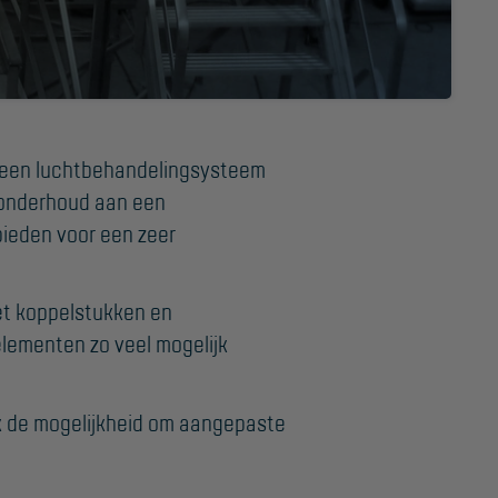
Project toepassingen
Laagbouw
Hoogbouw
of een luchtbehandelingsysteem
Industrie
t onderhoud aan een
Projectvoorbeelden
ieden voor een zeer
et koppelstukken en
elementen zo veel mogelijk
ok de mogelijkheid om aangepaste