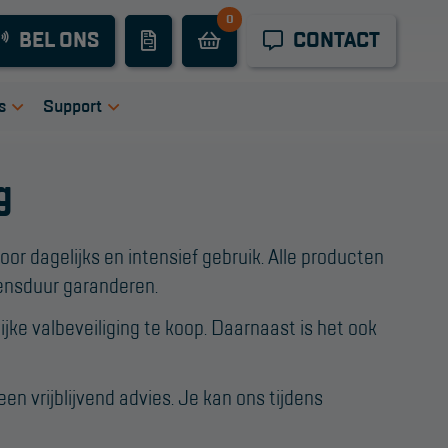
0
Industrieel
BEL ONS
CONTACT
onderhoud
Hoogwerkers
s
Support
Telescoop
tie
igingen
Handleidingen
hoogwerkers
g
ers
Tips en trucs
Knikarmhoogwerkers
en bij ons
Veelgestelde vragen
uct video's
Wet- en regelgeving
oor dagelijks en intensief gebruik. Alle producten
Spinhoogwerkers
vensduur garanderen.
Garantie
Algemene
Schaarhoogwerkers
jke valbeveiliging te koop. Daarnaast is het ook
voorwaarden
Webshop
Masthoogwerkers
voorwaarden
n vrijblijvend advies. Je kan ons tijdens
Autohoogwerkers