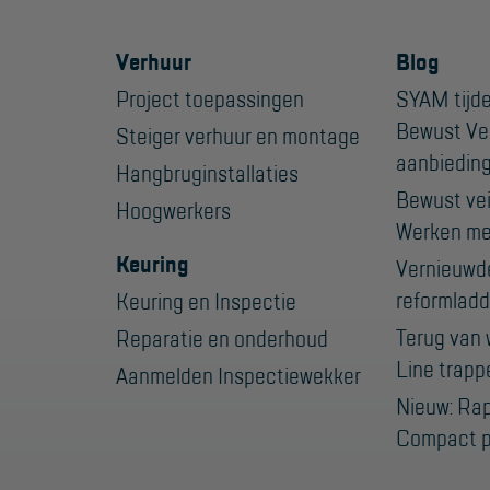
Verhuur
Blog
Project toepassingen
SYAM tijde
Bewust Ve
Steiger verhuur en montage
aanbiedin
Hangbruginstallaties
Bewust veil
Hoogwerkers
Werken me
Keuring
Vernieuwd
reformladd
Keuring en Inspectie
Terug van 
Reparatie en onderhoud
Line trapp
Aanmelden Inspectiewekker
Nieuw: Ra
Compact p