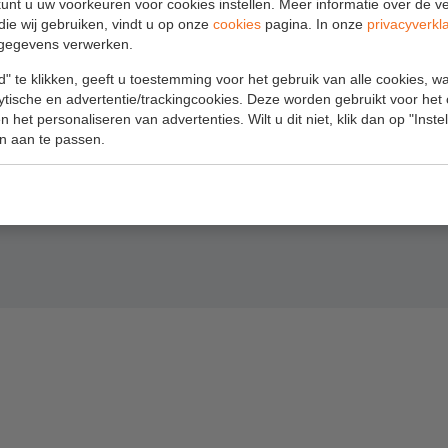
uifladder
Werkbordes
unt u uw voorkeuren voor cookies instellen. Meer informatie over de ve
Algemene
die wij gebruiken, vindt u op onze
cookies
pagina. In onze
privacyverkl
escopische ladder
Magazijntrap
gegevens verwerken.
voorwaarden
ladder
Trailertrap
" te klikken, geeft u toestemming voor het gebruik van alle cookies, 
Webshop voorwaarden
lytische en advertentie/trackingcookies. Deze worden gebruikt voor het
der accessoires
Trap accessoires
 het personaliseren van advertenties. Wilt u dit niet, klik dan op "Inst
der onderdelen
Trap onderdelen
n aan te passen.
Schraag