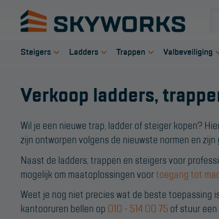
Steigers
Ladders
Trappen
Valbeveiliging
Rolsteigers
Enkele ladder
Bordestrap
Veiligheid s
Verkoop ladders, trappen
Steigeraanhanger
Opsteek ladder
Dubbele trap
Harnas gord
Kamersteigers
Reformladder
Werktrappen
Verbindings
Gevelsteigers
Schuifladder
Werkbordes
Anker midde
Wil je een nieuwe trap, ladder of steiger kopen? Hie
zijn ontworpen volgens de nieuwste normen en zij
Telescopische
Telescopische ladder
Magazijntrap
Reddingsmi
steiger
Dakladder
Trailertrap
Naast de ladders, trappen en steigers voor profess
Schilderstelling
Ladder accessoires
Trap accessoires
mogelijk om maatoplossingen voor
toegang tot ma
Doorwerksystemen
Ladder onderdelen
Trap onderdelen
Weet je nog niet precies wat de beste toepassing is
Onderdelen rolsteiger
Schraag
kantooruren bellen op
010 - 514 00 75
of stuur een
Steiger accessoires