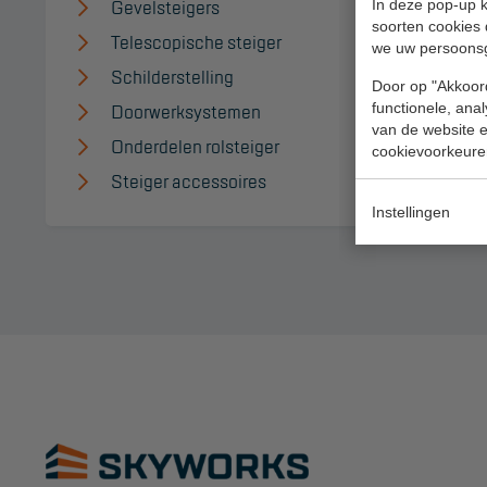
Valbeveiliging
Gevelsteigers
Sch
In deze pop-up k
soorten cookies 
Telescopische steiger
Tel
Reparatie en
we uw persoons
Schilderstelling
Dak
onderhoud
Door op "Akkoord
Doorwerksystemen
functionele, ana
Lad
Aanmelden
van de website en
Onderdelen rolsteiger
Lad
Inspectiewekker
cookievoorkeure
Steiger accessoires
Instellingen