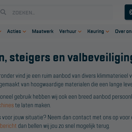
Acties
Maatwerk
Verhuur
Keuring
Over on
ets
CombiDeals
Steigers
Keuring en Inspec
Vest
Rolsteigers
Ladders en trappen
, steigers en valbeveiligin
els
Hangbruginstallaties
Reparatie en
Deal
Schilderwerkzaamheden
Schilderstellingen
Steigers
onderhoud
middelen
Hoogwerkers
Werk
Gevelrenovatie
Telescoop
Gevelsteigers
Valbeveiliging
Aanmelden
len
Project toepassingen
Prod
ronder vind je een ruim aanbod van divers klimmaterieel v
hoogwerkers
Inspectiewekker
Industrieel
Steiger overkapping
Laagbouw
n gemaakt van hoogwaardige materialen die een lange le
ddelen
Projectvoorbeelden
Blog
onderhoud
Knikarmhoogwerkers
Hoogbouw
Spinhoogwerkers
ioneel gebruik hebben wij ook een breed aanbod persoonli
Industrie
Schaarhoogwerkers
chines
te laten maken.
Masthoogwerkers
 voor jouw situatie? Neem dan contact met ons op voor ee
Autohoogwerkers
bericht
dan bellen wij jou zo snel mogelijk terug.