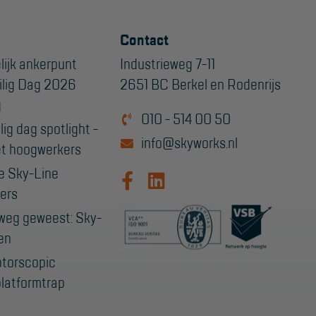
Contact
lijk ankerpunt
Industrieweg 7-11
ilig Dag 2026
2651 BC Berkel en Rodenrijs
g
010 - 514 00 50
ig dag spotlight -
info@skyworks.nl
t hoogwerkers
e Sky-Line
ers
weg geweest: Sky-
en
ptorscopic
latformtrap