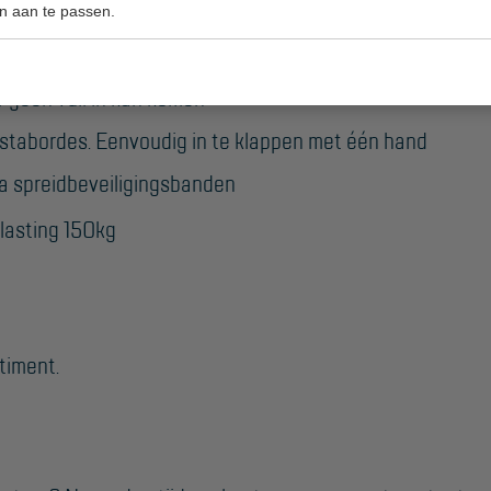
n aan te passen.
gel
 geen vuil in kan komen
 stabordes. Eenvoudig in te klappen met één hand
ra spreidbeveiligingsbanden
elasting 150kg
timent.