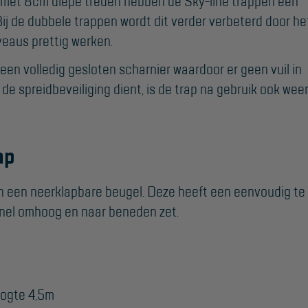
 met 8cm diepe treden hebben de Sky-line trappen een
Algemene
ij de dubbele trappen wordt dit verder verbeterd door he
voorwaarden
veaus prettig werken.
Webshop voorwaarden
een volledig gesloten scharnier waardoor er geen vuil in
e spreidbeveiliging dient, is de trap na gebruik ook wee
ap
an een neerklapbare beugel. Deze heeft een eenvoudig te
nel omhoog en naar beneden zet.
oogte 4,5m