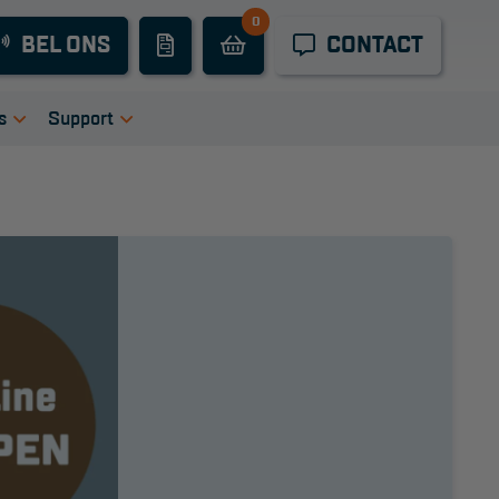
0
Industrieel
BEL ONS
CONTACT
onderhoud
Hoogwerkers
s
Support
Telescoop
tie
igingen
Handleidingen
hoogwerkers
ers
Tips en trucs
Knikarmhoogwerkers
en bij ons
Veelgestelde vragen
uct video's
Wet- en regelgeving
Spinhoogwerkers
Garantie
Algemene
Schaarhoogwerkers
voorwaarden
Webshop
Masthoogwerkers
voorwaarden
Autohoogwerkers