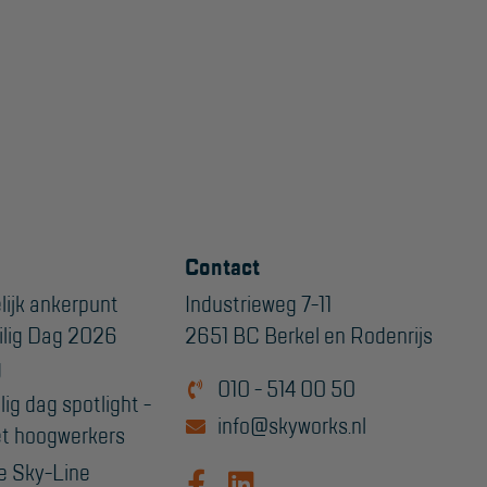
Contact
lijk ankerpunt
Industrieweg 7-11
ilig Dag 2026
2651 BC Berkel en Rodenrijs
g
010 - 514 00 50
ig dag spotlight -
info@skyworks.nl
t hoogwerkers
e Sky-Line