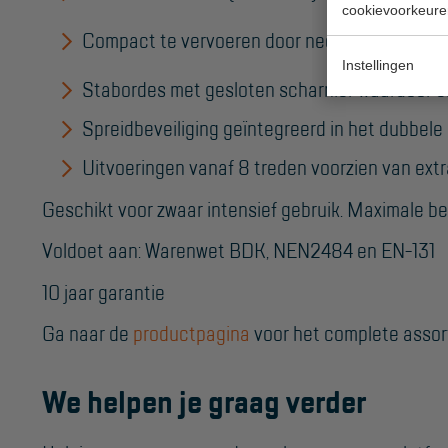
cookievoorkeure
Compact te vervoeren door neerklapbare beu
Instellingen
Stabordes met gesloten scharnier waardoor er
Spreidbeveiliging geïntegreerd in het dubbele
Uitvoeringen vanaf 8 treden voorzien van ext
Geschikt voor zwaar intensief gebruik. Maximale b
Voldoet aan: Warenwet BDK, NEN2484 en EN-131
10 jaar garantie
Ga naar de
productpagina
voor het complete assor
We helpen je graag verder