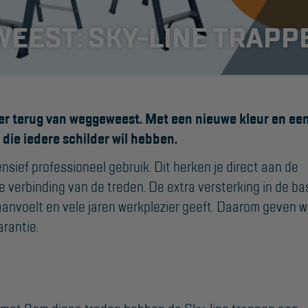
WEEST: SKY-LINE TRAPP
er terug van weggeweest. Met een nieuwe kleur en ee
p die iedere schilder wil hebben.
SUPPORT
sief professioneel gebruik. Dit herken je direct aan de
te verbinding van de treden. De extra versterking in de ba
Handleidingen
 aanvoelt en vele jaren werkplezier geeft. Daarom geven 
Tips en trucs
arantie.
Veelgestelde vragen
Wet- en regelgeving
Garantie