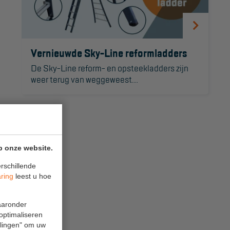
Vernieuwde Sky-Line reformladders
De Sky-Line reform- en opsteekladders zijn
weer terug van weggeweest....
p onze website.
rschillende
aring
leest u hoe
waaronder
 optimaliseren
ellingen" om uw