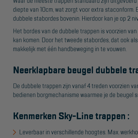
Waar de meeste trappen standaard zijn uitgevoerd
Valbeveiliging
diepte van 10cm, wat zorgt voor extra staconform. B
Reparatie en
dubbele stabordes bovenin. Hierdoor kan je op 2 ni
onderhoud
Het bordes van de dubbele trappen is voorzien van 
Aanmelden
kan komen. Door het tweede stabordes, dat ook als d
Inspectiewekker
makkelijk met één handbeweging in te vouwen.
Neerklapbare beugel dubbele tr
De dubbele trappen zijn vanaf 4 treden voorzien v
bedienen borgmechanisme waarmee je de beugel s
Kenmerken Sky-Line trappen :
Leverbaar in verschillende hoogtes. Max. werkh