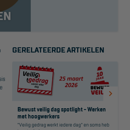
Project toepassingen
EN
Laagbouw
Hoogbouw
Industrie
GERELATEERDE ARTIKELEN
n
Projectvoorbeelden
sis
we
Bewust veilig dag spotlight - Werken
met hoogwerkers
"Veilig gedrag werkt iedere dag" en soms heb