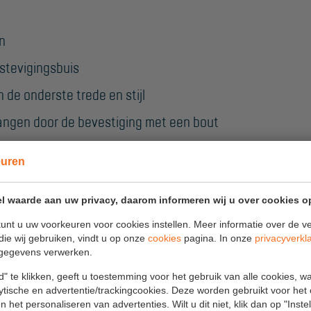
n
stevigingsbuis
 de onderste trede en stijl
rvangen door de bevestiging met een bout
t niet af aan je handen
euren
l waarde aan uw privacy, daarom informeren wij u over cookies o
unt u uw voorkeuren voor cookies instellen. Meer informatie over de ve
die wij gebruiken, vindt u op onze
cookies
pagina. In onze
privacyverkl
ra spreidbeveiligingsbanden
gegevens verwerken.
" te klikken, geeft u toestemming voor het gebruik van alle cookies, 
lytische en advertentie/trackingcookies. Deze worden gebruikt voor het
 het personaliseren van advertenties. Wilt u dit niet, klik dan op "Inst