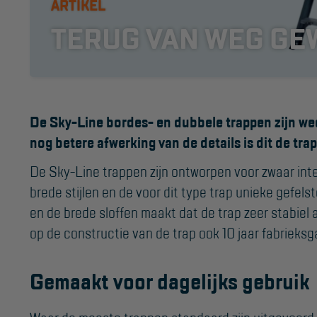
ARTIKEL
TERUG VAN WEG GE
De Sky-Line bordes- en dubbele trappen zijn we
nog betere afwerking van de details is dit de tra
KEURING
OVER ONS
De Sky-Line trappen zijn ontworpen voor zwaar inten
brede stijlen en de voor dit type trap unieke gefels
Keuring en Inspectie
Vestigingen
en de brede sloffen maakt dat de trap zeer stabiel
Dealers
Ladders en
op de constructie van de trap ook 10 jaar fabrieksg
trappen
Werken bij ons
Gemaakt voor dagelijks gebruik
Product video's
Steigers
Blog