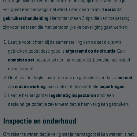
Om ongelukken te voorkomen is het belangrijk dat je weet hoe je
veilig met een harnasgordel werkt. Lees daarom altijd
eerst
de
gebruikershandleiding
. Hieronder staan 3 tips die van toepassing
zijn voor iedereen die met persoonlijke valbeveiliging gaat werken.
Laat je voorlichten bij de samenstelling van de set die je wilt
gebruiken, zodat deze goed is
afgestemd op de situatie
. Een
complete set
bestaat uit een harnasgordel, bevestigingsmiddel
en ankerpunt.
Geef een duidelijke instructie aan de gebruikers, zodat zij
bekend
zijn
met de werking
maar ook met de eventuele
beperkingen
.
Laat je harnasgordel
regelmatig inspecteren
door een
deskundige, zodat je zeker weet dat je hem veilig kan gebruiken.
Inspectie en onderhoud
Om zeker te weten dat je veilig met je harnasgordel kan werken is het