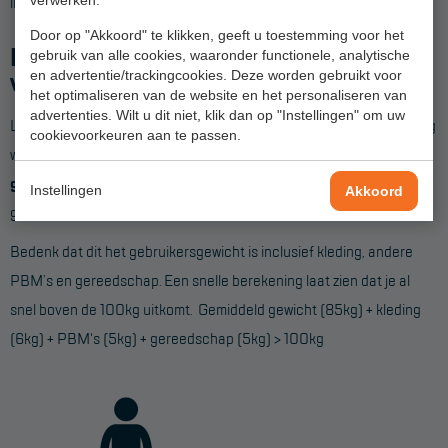
lichaam en geeft dit type gordel meer bewegingsvrijheid.
Door op "Akkoord" te klikken, geeft u toestemming voor het
Maximaal gebruikersgewicht
gebruik van alle cookies, waaronder functionele, analytische
en advertentie/trackingcookies. Deze worden gebruikt voor
veiligheidsgordel
het optimaliseren van de website en het personaliseren van
advertenties. Wilt u dit niet, klik dan op "Instellingen" om uw
Let ook op het maximale gewicht waar een harnas voor gebruikt mag
cookievoorkeuren aan te passen.
worden. Gordels worden getest voor
verschillende
gewichtsklassen
. Tot voor kort was een gewicht van
100kg
heel
Instellingen
Akkoord
gebruikelijk, maar steeds meer gordels zijn nu getest voor
140kg
.
Bedenk dat dit het gebruikersgewicht is inclusief kleding, andere
PBM’s en gereedschap. Een snelle berekening laat zien dat je al
snel boven de 100kg uitkomt. Gemiddeld gewicht (85kg) + kleding
(6kg) + PBM's (5kg) + gereedschap (5kg) > 100kg