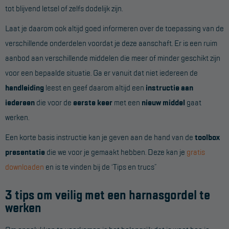
tot blijvend letsel of zelfs dodelijk zijn.
Laat je daarom ook altijd goed informeren over de toepassing van de
verschillende onderdelen voordat je deze aanschaft. Er is een ruim
aanbod aan verschillende middelen die meer of minder geschikt zijn
voor een bepaalde situatie. Ga er vanuit dat niet iedereen de
handleiding
leest en geef daarom altijd een
instructie aan
iedereen
die voor de
eerste keer
met een
nieuw middel
gaat
werken.
Een korte basis instructie kan je geven aan de hand van de
toolbox
presentatie
die we voor je gemaakt hebben. Deze kan je
gratis
downloaden
en is te vinden bij de ‘Tips en trucs”
3 tips om veilig met een harnasgordel te
werken