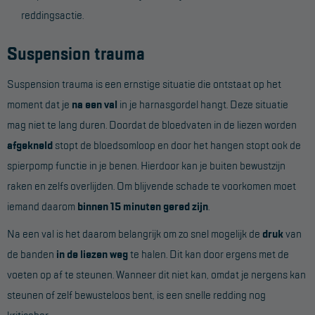
reddingsactie.
Suspension trauma
Suspension trauma is een ernstige situatie die ontstaat op het
moment dat je
na een val
in je harnasgordel hangt. Deze situatie
mag niet te lang duren. Doordat de bloedvaten in de liezen worden
afgekneld
stopt de bloedsomloop en door het hangen stopt ook de
spierpomp functie in je benen. Hierdoor kan je buiten bewustzijn
raken en zelfs overlijden. Om blijvende schade te voorkomen moet
iemand daarom
binnen 15 minuten gered zijn
.
Na een val is het daarom belangrijk om zo snel mogelijk de
druk
van
de banden
in de liezen weg
te halen. Dit kan door ergens met de
voeten op af te steunen. Wanneer dit niet kan, omdat je nergens kan
steunen of zelf bewusteloos bent, is een snelle redding nog
kritischer.