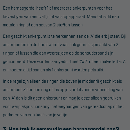
Een harnasgordel heeft 1 of meerdere ankerpunten voor het
bevestigen van een vallijn of valstopapparaat. Meestal is dit een
metalen ring of een set van 2 stoffen lussen.
Een geschikt ankerpunt is te herkennen aan de “A” die erbij staat. Bij
ankerpunten op de borst wordt vaak ook gebruik gemaakt van 2
ringen of lussen die aan weerszijden op de schouderband zijn
gemonteerd. Deze worden aangeduid met “A/2” of een halve letter A
en moeten altijd samen als 1 ankerpunt worden gebruikt.
In de regel zijn alleen de ringen die boven je middenrif geschikt als
ankerpunt. Zit er een ring of lus op je gordel zonder vermelding van
een “A” dan is dit geen ankerpunt en mag je deze alleen gebruiken
voor werplekpositionering, het weghangen van gereedschap of het
parkeren van een haak van je vallijn.
3. Hoe trek ik eenvoudig een harnasgordel aan?