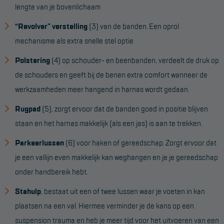
lengte van je bovenlichaam
“Revolver” verstelling
(3) van de banden. Een oprol
mechanisme als extra snelle stel optie
Polstering
(4) op schouder- en beenbanden, verdeelt de druk op
de schouders en geeft bij de benen extra comfort wanneer de
werkzaamheden meer hangend in harnas wordt gedaan.
Rugpad
(5), zorgt ervoor dat de banden goed in positie blijven
staan en het harnas makkelijk (als een jas) is aan te trekken.
Parkeerlussen
(6) voor haken of gereedschap. Zorgt ervoor dat
je een vallijn even makkelijk kan weghangen en je je gereedschap
onder handbereik hebt.
Stahulp
, bestaat uit een of twee lussen waar je voeten in kan
plaatsen na een val. Hiermee verminder je de kans op een
suspension trauma en heb je meer tijd voor het uitvoeren van een