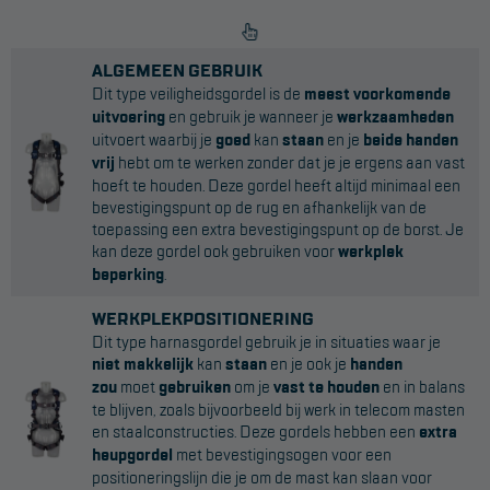
ALGEMEEN GEBRUIK
Dit type veiligheidsgordel is de
meest voorkomende
uitvoering
en gebruik je wanneer je
werkzaamheden
uitvoert waarbij je
goed
kan
staan
en je
beide handen
vrij
hebt om te werken zonder dat je je ergens aan vast
hoeft te houden. Deze gordel heeft altijd minimaal een
bevestigingspunt op de rug en afhankelijk van de
toepassing een extra bevestigingspunt op de borst. Je
kan deze gordel ook gebruiken voor
werkplek
beperking
.
WERKPLEKPOSITIONERING
Dit type harnasgordel gebruik je in situaties waar je
niet makkelijk
kan
staan
en je ook je
handen
zou
moet
gebruiken
om je
vast te houden
en in balans
te blijven, zoals bijvoorbeeld bij werk in telecom masten
en staalconstructies. Deze gordels hebben een
extra
heupgordel
met bevestigingsogen voor een
positioneringslijn die je om de mast kan slaan voor