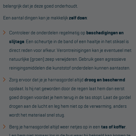
belangrijk dat je deze goed onderhoudt.
Een aantal dingen kan je makkelijk
zelf doen
:
Controleer de onderdelen regelmatig op
beschadigingen en
slijtage
. Een scheurtje in de band of een haaltje in het stiksel is
direct reden voor afkeur. Verontreinigingen kan je eventueel met
natuurlijke (groen) zeep verwijderen. Gebruik geen agressieve
reinigingsmiddelen die kunststof onderdelen kunnen aantasten.
Zorg ervoor dat je je harnasgordel altijd
droog en beschermd
opslaat. Is hij nat geworden door de regen laat hem dan eerst
goed drogen voordat je hem terug in de tas stopt. Laat de gordel
drogen aan de lucht en leg hem niet op de verwarming, anders
wordt het materiaal snel stug.
Berg je harnasgordel altijd weer netjes op in een
tas of koffer
.
Leg hem niet zomaar los in de bus waar hij bekneld kan komen te