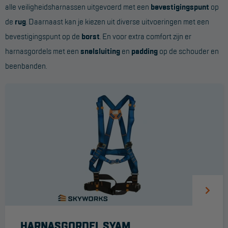
alle veiligheidsharnassen uitgevoerd met een
bevestigingspunt
op
Werkbordes
de
rug
. Daarnaast kan je kiezen uit diverse uitvoeringen met een
bevestigingspunt op de
borst
. En voor extra comfort zijn er
Magazijntrap
harnasgordels met een
snelsluiting
en
padding
op de schouder en
Trailertrap
beenbanden.
Trap accessoires
Trap onderdelen
Schraag
VALBEVEILIGING
Veiligheid sets
Harnas gordels
Verbindingsmiddelen
HARNASGORDEL SYAM
Anker middelen