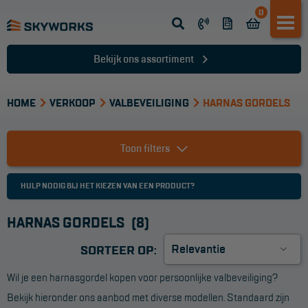
0
Opsteek ladder
Reformladder
Bekijk ons assortiment
Schuifladder
HOME
Telescopische ladder
VERKOOP
VALBEVEILIGING
HARNAS GORDELS
Dakladder
Toon filters
Ladder accessoires
Ladder onderdelen
HULP NODIG BIJ HET KIEZEN VAN EEN PRODUCT?
HARNAS GORDELS
(8)
TRAPPEN
SORTEER OP:
Bordestrap
Wil je een harnasgordel kopen voor persoonlijke valbeveiliging?
Dubbele trap
Bekijk hieronder ons aanbod met diverse modellen. Standaard zijn
Werktrappen