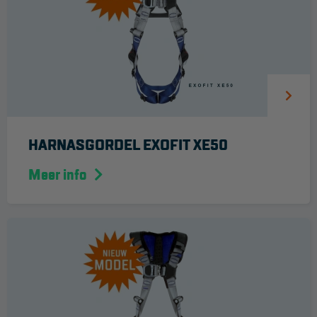
Aanmelden Inspectiewekker
OVER ONS
Vestigingen
Dealers
Werken bij ons
HARNASGORDEL EXOFIT XE50
Product video's
Meer info
Blog
SUPPORT
Handleidingen
Tips en trucs