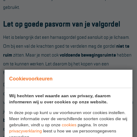
gebruikt.
Let op goede pasvorm van je valgordel
Het is belangrijk dat een harnasgordel goed aansluit op je lichaam.
Om bij een val de krachten goed te verdelen mag de gordel
niet te
ruim
zitten. Maar je moet ook
voldoende bewegingsruimte
hebben
om te kunnen werken. Let daarom bij het kopen van een
harnasgordel goed op de
maattabel
.
Cookievoorkeuren
De meeste veiligheidsgordels hebben een vorm waarbij er een band
over de schouders loopt en de
beenbanden schuin omhoog
lopen
Wij hechten veel waarde aan uw privacy, daarom
vanuit de liesstreek. Deze vorm past goed bij
staand werk
, maar doe
informeren wij u over cookies op onze website.
je veel
gehurkt werk
dan is een harnasgordel met
horizontale
In deze pop-up kunt u uw voorkeuren voor cookies instellen.
Meer informatie over de verschillende soorten cookies die wij
beenbanden
meer geschikt. Door de aangepaste loop van de rug-
gebruiken, vindt u op onze
cookies
pagina. In onze
en schouderbanden blijven de banden beter aansluiten op het
privacyverklaring
leest u hoe we uw persoonsgegevens
verwerken.