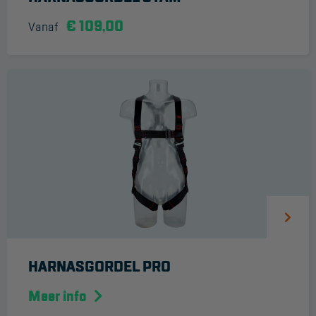
€ 109,00
Reddingsmiddelen
Vanaf
ACTIES
CombiDeals
MAATWERK
VERHUUR
Steigers
Rolsteigers
Schilderstellingen
HARNASGORDEL PRO
Gevelsteigers
Meer info
Steiger overkapping