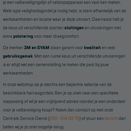
je een valbeveiligingslijn of valstopapparaat aan vast kan maken.
Welk type veiligheidsgordel je nodig hebt, is sterk afhankelijk van de
werkzaamheden en locatie waar je deze uitvoert. Daarnaast heb je
de keus uit verschillende soorten
sluitingen
en uitvoeringen met
extra
polstering
voor meer draagcomfort.
De merken
3M en
SYAM
staan garant voor
kwaliteit
en veel
gebruiksgemak
. Met een ruime keus uit verschillende uitvoeringen
is er altijd wel een samenstelling te maken die past bij jouw
werkzaamheden.
In onze webshop zie je slechts een beperkte selectie van de
beschikbare harnasgordels. Ben je op zoek naar een specifieke
toepassing of wil je een vrijblijvend advies voordat je een onderdeel
voor je valbeveiliging koopt? Neem dan contact op met onze
Centrale Service Dienst (
010 - 514 00 75
) of stuur een
bericht
dan
bellen wij je zo snel mogelijk terug.