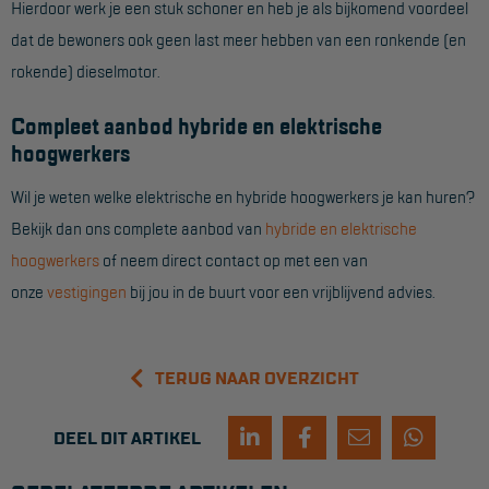
Hierdoor werk je een stuk schoner en heb je als bijkomend voordeel
Project toepassingen
dat de bewoners ook geen last meer hebben van een ronkende (en
Laagbouw
rokende) dieselmotor.
Hoogbouw
Compleet aanbod hybride en elektrische
Industrie
hoogwerkers
Projectvoorbeelden
Wil je weten welke elektrische en hybride hoogwerkers je kan huren?
Bekijk dan ons complete aanbod van
hybride en elektrische
KEURING
hoogwerkers
of neem direct contact op met een van
onze
vestigingen
bij jou in de buurt voor een vrijblijvend advies.
Keuring en Inspectie
Ladders en trappen
TERUG NAAR OVERZICHT
Steigers
Valbeveiliging
DEEL DIT ARTIKEL
Reparatie en onderhoud