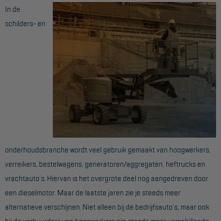
In de
Reddingsmiddelen
schilders- en
ACTIES
CombiDeals
MAATWERK
VERHUUR
Steigers
onderhoudsbranche wordt veel gebruik gemaakt van hoogwerkers,
Rolsteigers
verreikers, bestelwagens, generatoren/aggregaten, heftrucks en
vrachtauto’s. Hiervan is het overgrote deel nog aangedreven door
Schilderstellingen
een dieselmotor. Maar de laatste jaren zie je steeds meer
Gevelsteigers
alternatieve verschijnen. Niet alleen bij de bedrijfsauto’s, maar ook
Steiger overkapping
bij de verhuurders van hoogwerkers zijn steeds meer verschillende