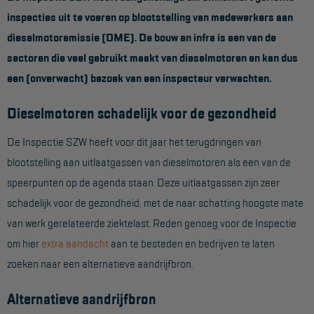
inspecties uit te voeren op blootstelling van medewerkers aan
Werkbordes
dieselmotoremissie (DME). De bouw en infra is een van de
Magazijntrap
sectoren die veel gebruikt maakt van dieselmotoren en kan dus
een (onverwacht) bezoek van een inspecteur verwachten.
Trailertrap
Trap accessoires
Dieselmotoren schadelijk voor de gezondheid
Trap onderdelen
De Inspectie SZW heeft voor dit jaar het terugdringen van
Schraag
blootstelling aan uitlaatgassen van dieselmotoren als een van de
speerpunten op de agenda staan. Deze uitlaatgassen zijn zeer
VALBEVEILIGING
schadelijk voor de gezondheid, met de naar schatting hoogste mate
van werk gerelateerde ziektelast. Reden genoeg voor de Inspectie
Veiligheid sets
om hier
extra aandacht
aan te besteden en bedrijven te laten
Harnas gordels
zoeken naar een alternatieve aandrijfbron.
Verbindingsmiddelen
Alternatieve aandrijfbron
Anker middelen