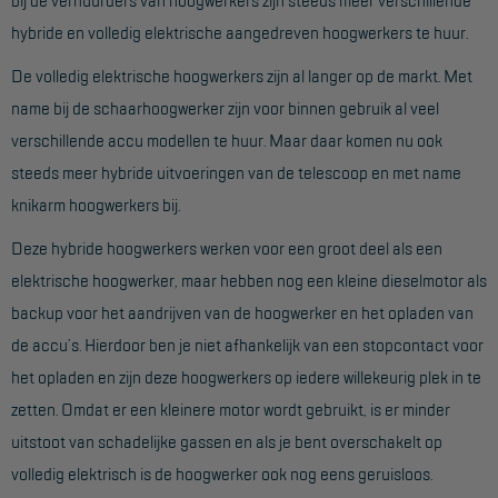
hybride en volledig elektrische aangedreven hoogwerkers te huur.
Hangbruginstallaties
De volledig elektrische hoogwerkers zijn al langer op de markt. Met
Schilderwerkzaamheden
name bij de schaarhoogwerker zijn voor binnen gebruik al veel
Gevelrenovatie
verschillende accu modellen te huur. Maar daar komen nu ook
Industrieel onderhoud
steeds meer hybride uitvoeringen van de telescoop en met name
knikarm hoogwerkers bij.
Hoogwerkers
Deze hybride hoogwerkers werken voor een groot deel als een
Telescoop hoogwerkers
elektrische hoogwerker, maar hebben nog een kleine dieselmotor als
Knikarmhoogwerkers
backup voor het aandrijven van de hoogwerker en het opladen van
de accu’s. Hierdoor ben je niet afhankelijk van een stopcontact voor
Spinhoogwerkers
het opladen en zijn deze hoogwerkers op iedere willekeurig plek in te
Schaarhoogwerkers
zetten. Omdat er een kleinere motor wordt gebruikt, is er minder
Masthoogwerkers
uitstoot van schadelijke gassen en als je bent overschakelt op
volledig elektrisch is de hoogwerker ook nog eens geruisloos.
Autohoogwerkers