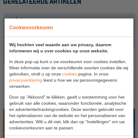
GERELATEERDE ARTIKELEN
Aanmelden Inspectiewekker
OVER ONS
Cookievoorkeuren
Vestigingen
Wij hechten veel waarde aan uw privacy, daarom
Dealers
informeren wij u over cookies op onze website.
Werken bij ons
In deze pop-up kunt u uw voorkeuren voor cookies instellen.
Meer informatie over de verschillende soorten cookies die wij
Bewust veilig dag spotlight - Werken met
Product video's
gebruiken, vindt u op onze
cookies
pagina. In onze
hoogwerkers
privacyverklaring
leest u hoe we uw persoonsgegevens
Blog
verwerken.
"Veilig gedrag werkt iedere dag" en soms heb je extra
hulp...
Door op "Akkoord" te klikken, geeft u toestemming voor het
SUPPORT
gebruik van alle cookies, waaronder functionele, analytische
en advertentie/trackingcookies. Deze worden gebruikt voor
Handleidingen
het optimaliseren van de website en het personaliseren van
advertenties. Wilt u dit niet, klik dan op "Instellingen" om uw
Tips en trucs
cookievoorkeuren aan te passen.