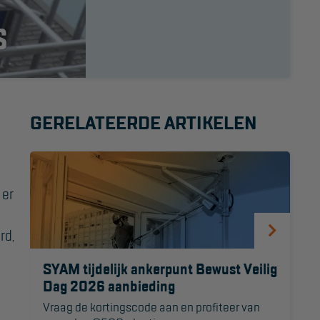
Project toepassingen
S
Laagbouw
Hoogbouw
Industrie
GERELATEERDE ARTIKELEN
Projectvoorbeelden
 er
rd,
SYAM tijdelijk ankerpunt Bewust Veilig
Dag 2026 aanbieding
Vraag de kortingscode aan en profiteer van