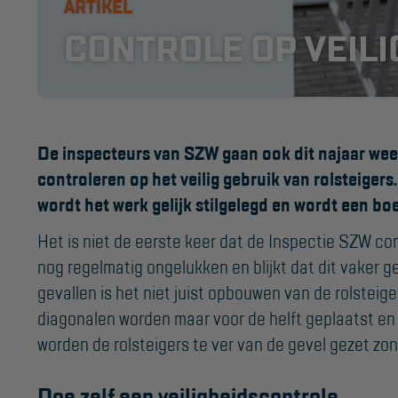
ARTIKEL
CONTROLE OP VEILI
De inspecteurs van SZW gaan ook dit najaar weer
controleren op het veilig gebruik van rolsteigers. 
wordt het werk gelijk stilgelegd en wordt een bo
KEURING
OVER ONS
Het is niet de eerste keer dat de Inspectie SZW con
Keuring en Inspectie
Vestigingen
nog regelmatig ongelukken en blijkt dat dit vaker ge
Dealers
Ladders en
gevallen is het niet juist opbouwen van de rolsteig
trappen
Werken bij ons
diagonalen worden maar voor de helft geplaatst en 
worden de rolsteigers te ver van de gevel gezet zo
Product video's
Steigers
Blog
Doe zelf een veiligheidscontrole