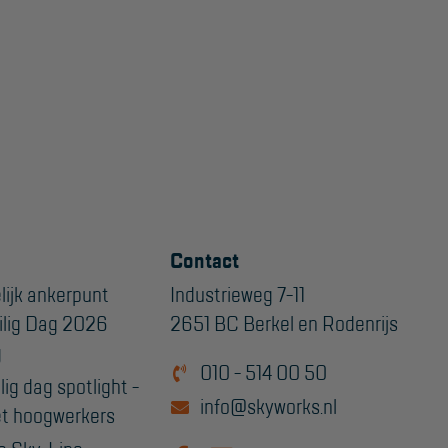
Contact
lijk ankerpunt
Industrieweg 7-11
ilig Dag 2026
2651 BC Berkel en Rodenrijs
g
010 - 514 00 50
ig dag spotlight -
info@skyworks.nl
t hoogwerkers