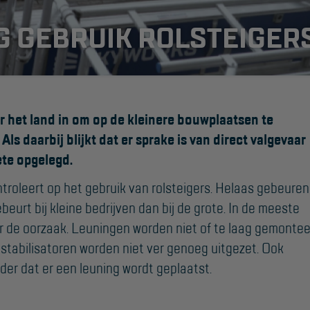
G GEBRUIK ROLSTEIGER
 het land in om op de kleinere bouwplaatsen te
Als daarbij blijkt dat er sprake is van direct valgevaar
ete opgelegd.
SUPPORT
troleert op het gebruik van rolsteigers. Helaas gebeuren
Handleidingen
beurt bij kleine bedrijven dan bij de grote. In de meeste
Tips en trucs
er de oorzaak. Leuningen worden niet of te laag gemontee
Veelgestelde vragen
stabilisatoren worden niet ver genoeg uitgezet. Ook
nder dat er een leuning wordt geplaatst.
Wet- en regelgeving
Garantie