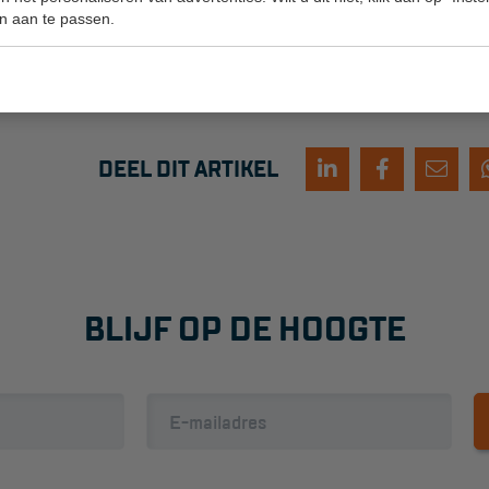
n aan te passen.
weinig praktische vaardigheden? Neem dan
contact
met ons
een training / toolbox op locatie.
DEEL DIT ARTIKEL
BLIJF OP DE HOOGTE