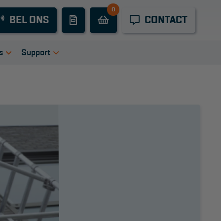
0
Industrieel
BEL ONS
CONTACT
onderhoud
Hoogwerkers
s
Support
Telescoop
tie
igingen
Handleidingen
hoogwerkers
ers
Tips en trucs
Knikarmhoogwerkers
en bij ons
Veelgestelde vragen
uct video's
Wet- en regelgeving
Spinhoogwerkers
Garantie
Algemene
Schaarhoogwerkers
voorwaarden
Webshop
Masthoogwerkers
voorwaarden
Autohoogwerkers