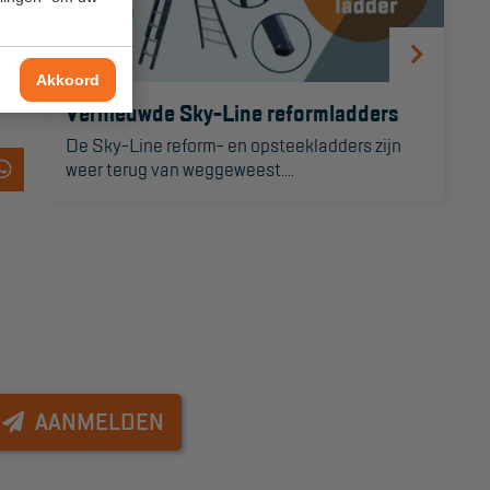
Akkoord
Vernieuwde Sky-Line reformladders
De Sky-Line reform- en opsteekladders zijn
weer terug van weggeweest....
AANMELDEN