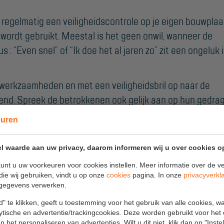
Algemene
 regelmatig een veiligheidscontrole op je eigen bouwplaa
voorwaarden
j wordt gebruikt. Meestal is het geen onwil, wanneer de
Webshop voorwaarden
 “Even snel” of “Ik doe het al jaren zo” zit een ongeluk 
werkzaamheden en met een veiligheidsbril op naar de
erend. Spreek de betrokkenen ook gelijk aan op hun gedra
at betreft persoonlijk leed, maar ook financieel.
euren
l waarde aan uw privacy, daarom informeren wij u over cookies o
et opbouwen en gebruik van een rolsteiger. Voor
unt u uw voorkeuren voor cookies instellen. Meer informatie over de ve
die wij gebruiken, vindt u op onze
cookies
pagina. In onze
privacyverkl
een kwaad om één keer per jaar de kennis en vaardigheden
gegevens verwerken.
r weer op te frissen.
Download
daarvoor het gratis
" te klikken, geeft u toestemming voor het gebruik van alle cookies, 
de toolbox met een praktijktraining, waarbij collega’s
lytische en advertentie/trackingcookies. Deze worden gebruikt voor het
lig en snel opbouwen van de rolsteiger.
 het personaliseren van advertenties. Wilt u dit niet, klik dan op "Inst