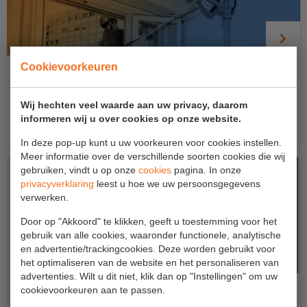
Project toepassingen
Laagbouw
Hoogbouw
Cookievoorkeuren
SYAM tijdelijk ankerpunt Bewust Veilig Dag
2026 aanbieding
Industrie
Wij hechten veel waarde aan uw privacy, daarom
Vraag de kortingscode aan en profiteer van meer dan
Projectvoorbeelden
informeren wij u over cookies op onze website.
€500,- korting...
In deze pop-up kunt u uw voorkeuren voor cookies instellen.
Meer informatie over de verschillende soorten cookies die wij
KEURING
gebruiken, vindt u op onze
cookies
pagina. In onze
privacyverklaring
leest u hoe we uw persoonsgegevens
Keuring en Inspectie
verwerken.
Ladders en trappen
Door op "Akkoord" te klikken, geeft u toestemming voor het
gebruik van alle cookies, waaronder functionele, analytische
Steigers
en advertentie/trackingcookies. Deze worden gebruikt voor
het optimaliseren van de website en het personaliseren van
Valbeveiliging
advertenties. Wilt u dit niet, klik dan op "Instellingen" om uw
cookievoorkeuren aan te passen.
Reparatie en onderhoud