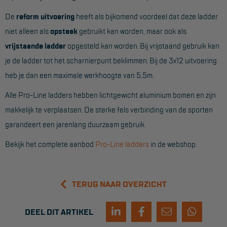
De
reform uitvoering
heeft als bijkomend voordeel dat deze ladder
Reddingsmiddelen
niet alleen als
opsteek
gebruikt kan worden, maar ook als
vrijstaande ladder
opgesteld kan worden. Bij vrijstaand gebruik kan
ACTIES
je de ladder tot het scharnierpunt beklimmen. Bij de 3x12 uitvoering
CombiDeals
heb je dan een maximale werkhoogte van 5,5m.
Alle Pro-Line ladders hebben lichtgewicht aluminium bomen en zijn
MAATWERK
makkelijk te verplaatsen. De sterke fels verbinding van de sporten
garandeert een jarenlang duurzaam gebruik.
VERHUUR
Bekijk het complete aanbod
Pro-Line ladders
in de webshop.
Steigers
Rolsteigers
TERUG NAAR OVERZICHT
Schilderstellingen
Gevelsteigers
DEEL DIT ARTIKEL
Steiger overkapping