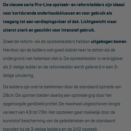
De nieuwe serie Pro-Line opsteek- en reformladders zijn ideaal
Werkbordes
voor kortdurende onderhoudsklussen en voor gebruik als
toegang tot een verdiepingsvloer of dak. Lichtgewicht maar
Magazijntrap
uiterst sterk en geschikt voor intensief gebruik.
Trailertrap
Zowel de reform- als de opsteekladders hebben
uitgebogen bomen
.
Trap accessoires
Hierdoor zijn de ladders ook goed stabiel neer te zetten als de
Trap onderdelen
ondergrond niet helemaal vlak is. De opsteekladder is verkrijgbaar
als 2-delige ladder en de reformladder wordt geleverd in een 3-
Schraag
delige uitvoering.
VALBEVEILIGING
De ladders zijn snel te beklimmen door de standaard optrede van
28cm. De sporten bieden daarbij een optimale grip door het
Veiligheid sets
opgehoogde geribbeld profiel. De maximaal uitgeschoven lengte
Harnas gordels
varieert van 4,9 tot 7,9m. Het opsteken gaat makkelijk door de
Verbindingsmiddelen
kunststof bescherming van de geleidehaken en de standaard
toprollen bij de 3-delige ladders en de 2x12 opsteek.
Anker middelen