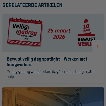
GERELATEERDE ARTIKELEN
Hangbruginstallaties
Schilderwerkzaamheden
Gevelrenovatie
Industrieel onderhoud
Hoogwerkers
Telescoop hoogwerkers
Bewust veilig dag spotlight - Werken met
hoogwerkers
Knikarmhoogwerkers
"Veilig gedrag werkt iedere dag" en soms heb je extra
Spinhoogwerkers
hulp...
Schaarhoogwerkers
Masthoogwerkers
Autohoogwerkers