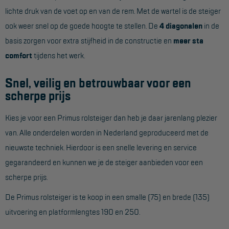
Project toepassingen
lichte druk van de voet op en van de rem. Met de wartel is de steiger
ook weer snel op de goede hoogte te stellen. De
4 diagonalen
in de
Laagbouw
basis zorgen voor extra stijfheid in de constructie en
meer sta
Hoogbouw
comfort
tijdens het werk.
Industrie
Snel, veilig en betrouwbaar voor een
Projectvoorbeelden
scherpe prijs
Kies je voor een Primus rolsteiger dan heb je daar jarenlang plezier
KEURING
van. Alle onderdelen worden in Nederland geproduceerd met de
Keuring en Inspectie
nieuwste techniek. Hierdoor is een snelle levering en service
Ladders en trappen
gegarandeerd en kunnen we je de steiger aanbieden voor een
scherpe prijs.
Steigers
De Primus rolsteiger is te koop in een smalle (75) en brede (135)
Valbeveiliging
uitvoering en platformlengtes 190 en 250.
Reparatie en onderhoud