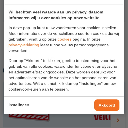
Veelgestelde vragen
Wet- en regelgeving
Wij hechten veel waarde aan uw privacy, daarom
informeren wij u over cookies op onze website.
Garantie
In deze pop-up kunt u uw voorkeuren voor cookies instellen.
Algemene voorwaarden
Meer informatie over de verschillende soorten cookies die wij
gebruiken, vindt u op onze
cookies
pagina. In onze
TERUG NAAR OVERZICHT
Webshop voorwaarden
privacyverklaring
leest u hoe we uw persoonsgegevens
verwerken.
DEEL DIT ARTIKEL
Door op "Akkoord" te klikken, geeft u toestemming voor het
gebruik van alle cookies, waaronder functionele, analytische
GERELATEERDE ARTIKELEN
en advertentie/trackingcookies. Deze worden gebruikt voor
het optimaliseren van de website en het personaliseren van
advertenties. Wilt u dit niet, klik dan op "Instellingen" om uw
cookievoorkeuren aan te passen.
Instellingen
Akkoord