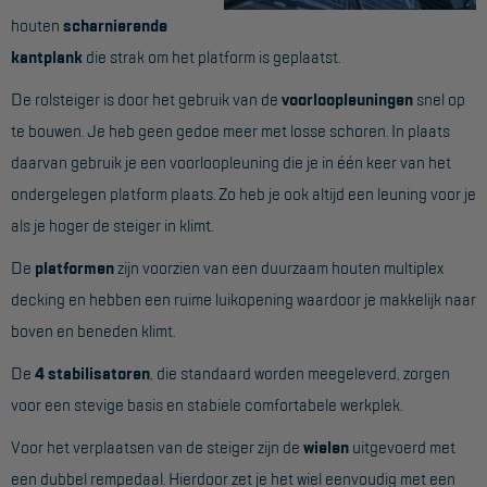
houten
scharnierende
Hangbruginstallaties
kantplank
die strak om het platform is geplaatst.
Schilderwerkzaamheden
De rolsteiger is door het gebruik van de
voorloopleuningen
snel op
Gevelrenovatie
te bouwen. Je heb geen gedoe meer met losse schoren. In plaats
daarvan gebruik je een voorloopleuning die je in één keer van het
Industrieel onderhoud
ondergelegen platform plaats. Zo heb je ook altijd een leuning voor je
Hoogwerkers
als je hoger de steiger in klimt.
Telescoop hoogwerkers
De
platformen
zijn voorzien van een duurzaam houten multiplex
Knikarmhoogwerkers
decking en hebben een ruime luikopening waardoor je makkelijk naar
boven en beneden klimt.
Spinhoogwerkers
De
4 stabilisatoren
, die standaard worden meegeleverd, zorgen
Schaarhoogwerkers
voor een stevige basis en stabiele comfortabele werkplek.
Masthoogwerkers
Voor het verplaatsen van de steiger zijn de
wielen
uitgevoerd met
Autohoogwerkers
een dubbel rempedaal. Hierdoor zet je het wiel eenvoudig met een