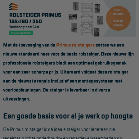
Werkbordes
Magazijntrap
Trailertrap
Met de toevoeging van de
Primus rolsteigers
zetten we een
Trap accessoires
nieuwe standaard neer voor de basis rolsteiger. Deze nieuwe lijn
Trap onderdelen
professionele rolsteigers biedt een optimaal gebruiksgemak
Schraag
voor een zeer scherpe prijs. Uiteraard voldoet deze rolsteiger
aan de nieuwste regels inclusief een montagesysteem met
VALBEVEILIGING
voorloopleuningen. De steiger is leverbaar in diverse
uitvoeringen.
Veiligheid sets
Harnas gordels
Een goede basis voor al je werk op hoogte
Verbindingsmiddelen
De Primus rolsteiger is de ideale steiger voor iedereen die
Anker middelen
regelmatig lichte onderhouds- en repartiewerkzaamheden op