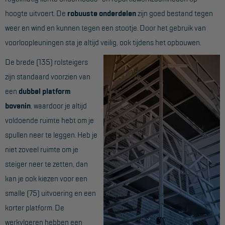
hoogte uitvoert. De
robuuste onderdelen
zijn goed bestand tegen
Reddingsmiddelen
weer en wind en kunnen tegen een stootje. Door het gebruik van
voorloopleuningen sta je altijd veilig, ook tijdens het opbouwen.
ACTIES
De brede (135) rolsteigers
CombiDeals
zijn standaard voorzien van
een
dubbel platform
MAATWERK
bovenin
, waardoor je altijd
voldoende ruimte hebt om je
VERHUUR
spullen neer te leggen. Heb je
Steigers
niet zoveel ruimte om je
steiger neer te zetten, dan
Rolsteigers
kan je ook kiezen voor een
Schilderstellingen
smalle (75) uitvoering en een
Gevelsteigers
korter platform. De
werkvloeren hebben een
Steiger overkapping