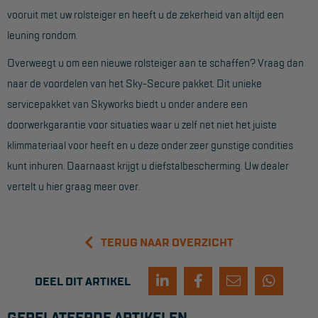
vooruit met uw rolsteiger en heeft u de zekerheid van altijd een
Reddingsmiddelen
leuning rondom.
Overweegt u om een nieuwe rolsteiger aan te schaffen? Vraag dan
ACTIES
naar de voordelen van het Sky-Secure pakket. Dit unieke
CombiDeals
servicepakket van Skyworks biedt u onder andere een
doorwerkgarantie voor situaties waar u zelf net niet het juiste
MAATWERK
klimmateriaal voor heeft en u deze onder zeer gunstige condities
kunt inhuren. Daarnaast krijgt u diefstalbescherming. Uw dealer
VERHUUR
vertelt u hier graag meer over.
Steigers
Rolsteigers
TERUG NAAR OVERZICHT
Schilderstellingen
DEEL DIT ARTIKEL
Gevelsteigers
Steiger overkapping