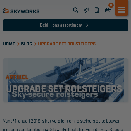
0
Opsteek ladder
Reformladder
Bekijk ons assortiment
Schuifladder
HOME
Telescopische ladder
BLOG
UPGRADE SET ROLSTEIGERS
Dakladder
Ladder accessoires
ARTIKEL
Ladder onderdelen
UPGRADE SET ROLSTEIGERS
TRAPPEN
Bordestrap
Dubbele trap
Vanaf 1 januari 2018 is het verplicht om rolsteigers op te bouwen
met een voorloopleuning. Skyworks heeft hiervoor de Sky-Secure
Werktrappen