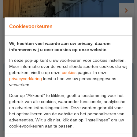
Project toepassingen
Laagbouw
SYAM tijdelijk ankerpunt Bewust Veilig Dag
Cookievoorkeuren
Hoogbouw
2026 aanbieding
Industrie
Vraag de kortingscode aan en profiteer van meer dan
Wij hechten veel waarde aan uw privacy, daarom
€500,- korting...
informeren wij u over cookies op onze website.
Projectvoorbeelden
In deze pop-up kunt u uw voorkeuren voor cookies instellen.
Meer informatie over de verschillende soorten cookies die wij
KEURING
gebruiken, vindt u op onze
cookies
pagina. In onze
privacyverklaring
leest u hoe we uw persoonsgegevens
Keuring en Inspectie
verwerken.
Ladders en trappen
Door op "Akkoord" te klikken, geeft u toestemming voor het
gebruik van alle cookies, waaronder functionele, analytische
Steigers
en advertentie/trackingcookies. Deze worden gebruikt voor
het optimaliseren van de website en het personaliseren van
Valbeveiliging
advertenties. Wilt u dit niet, klik dan op "Instellingen" om uw
cookievoorkeuren aan te passen.
Reparatie en onderhoud