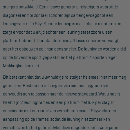
steigers ontwikkeld. Een nieuwe generatie rolsteigers waarbij de
Werkbordes
diagonaal en horizontaal schoren zijn samengevoegd tot een
Magazijntrap
leuningframe. De Sky-Secure leuning is makkelijk te monteren en
zorgt ervoor dat u altijd achter een leuning staat zodra u een
Trailertrap
platform betreedt. Doordat de leuning 4 losse schoren vervangt,
Trap accessoires
gaat het opbouwen ook nog eens sneller. De leuningen worden altijd
Trap onderdelen
op de bovenste sport geplaatst en het platform 4 sporten lager.
Makkelijker kan niet.
Schraag
Dit betekent niet dat u uw huidige rolsteiger helemaal niet meer mag
VALBEVEILIGING
gebruiken. Bestaande rolsteigers zijn met een upgrade set
eenvoudig aan te passen naar de nieuwe standaard. Wat u nodig
Veiligheid sets
heeft zijn 2 leuningframes en een platform met luik per slag. In
Harnas gordels
combinatie met een inruil van uw schoren maakt Skyworks een
Verbindingsmiddelen
aanpassing op de frames, zodat de leuning niet zomaar kan
verschuiven bij het gebruik. Met deze upgrade kunt u weer jaren
Anker middelen