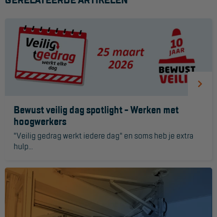
GERELATEERDE ARTIKELEN
Hangbruginstallaties
Schilderwerkzaamheden
Gevelrenovatie
Industrieel onderhoud
Hoogwerkers
Bewust veilig dag spotlight - Werken met
Telescoop hoogwerkers
hoogwerkers
Knikarmhoogwerkers
"Veilig gedrag werkt iedere dag" en soms heb je extra
hulp...
Spinhoogwerkers
Schaarhoogwerkers
Masthoogwerkers
Autohoogwerkers