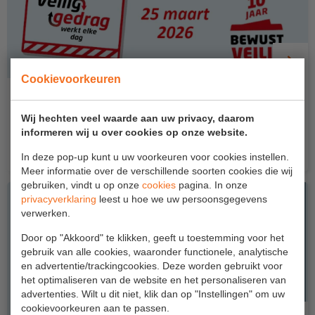
Project toepassingen
Laagbouw
Hoogbouw
Cookievoorkeuren
Industrie
Bewust veilig dag spotlight - Werken met
hoogwerkers
Wij hechten veel waarde aan uw privacy, daarom
Projectvoorbeelden
informeren wij u over cookies op onze website.
"Veilig gedrag werkt iedere dag" en soms heb je extra
hulp...
In deze pop-up kunt u uw voorkeuren voor cookies instellen.
KEURING
Meer informatie over de verschillende soorten cookies die wij
gebruiken, vindt u op onze
cookies
pagina. In onze
Keuring en Inspectie
privacyverklaring
leest u hoe we uw persoonsgegevens
verwerken.
Ladders en trappen
Door op "Akkoord" te klikken, geeft u toestemming voor het
Steigers
gebruik van alle cookies, waaronder functionele, analytische
en advertentie/trackingcookies. Deze worden gebruikt voor
Valbeveiliging
het optimaliseren van de website en het personaliseren van
advertenties. Wilt u dit niet, klik dan op "Instellingen" om uw
Reparatie en onderhoud
cookievoorkeuren aan te passen.