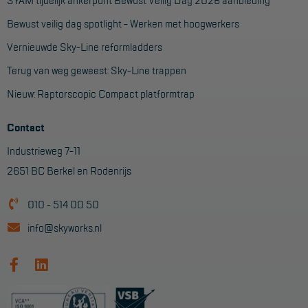
SYAM tijdelijk ankerpunt Bewust Veilig Dag 2026 aanbieding
Bewust veilig dag spotlight - Werken met hoogwerkers
Vernieuwde Sky-Line reformladders
Terug van weg geweest: Sky-Line trappen
Nieuw: Raptorscopic Compact platformtrap
Contact
Industrieweg 7-11
2651 BC Berkel en Rodenrijs
010 - 514 00 50
info@skyworks.nl