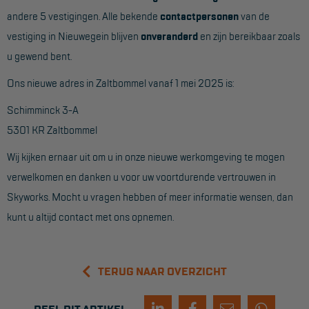
andere 5 vestigingen. Alle bekende
contactpersonen
van de
Reddingsmiddelen
vestiging in Nieuwegein blijven
onveranderd
en zijn bereikbaar zoals
u gewend bent.
ACTIES
Ons nieuwe adres in Zaltbommel vanaf 1 mei 2025 is:
CombiDeals
Schimminck 3-A
5301 KR Zaltbommel
MAATWERK
Wij kijken ernaar uit om u in onze nieuwe werkomgeving te mogen
VERHUUR
verwelkomen en danken u voor uw voortdurende vertrouwen in
Skyworks. Mocht u vragen hebben of meer informatie wensen, dan
Steigers
kunt u altijd contact met ons opnemen.
Rolsteigers
Schilderstellingen
TERUG NAAR OVERZICHT
Gevelsteigers
Steiger overkapping