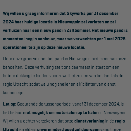
Werkbordes
Wij willen u graag informeren dat Skyworks per 31 december
Magazijntrap
2024 haar huidige locatie in Nieuwegein zal verlaten en zal
verhuizen naar een nieuw pand in Zaltbommel. Het nieuwe pand is
Trailertrap
momenteel nog in aanbouw, maar we verwachten per 1 mei 2025
Trap accessoires
operationeel te zijn op deze nieuwe locatie.
Trap onderdelen
Door onze groei voldoet het pand in Nieuwegein niet meer aan onze
behoeften. Deze verhuizing stelt ons daarnaast in staat om een
Schraag
betere dekking te bieden voor zowel het zuiden van het land als de
regio Utrecht, zodat we u nog sneller en efficiënter van dienst
VALBEVEILIGING
kunnen zijn.
Veiligheid sets
Let op:
Gedurende de tussenperiode, vanaf 31 december 2024, is
Harnas gordels
het helaas
niet mogelijk om materialen op te halen
in Nieuwegein.
Verbindingsmiddelen
Wij willen u echter verzekeren dat onze
dienstverlening
in de
regio
Utrecht
en elders
onverminderd goed zal doorgaan
vanuit onze
Anker middelen