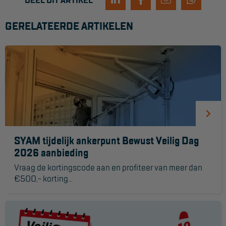
DEEL DIT ARTIKEL
Hangbruginstallaties
GERELATEERDE ARTIKELEN
Schilderwerkzaamheden
Gevelrenovatie
Industrieel onderhoud
Hoogwerkers
Telescoop hoogwerkers
Knikarmhoogwerkers
SYAM tijdelijk ankerpunt Bewust Veilig Dag
2026 aanbieding
Spinhoogwerkers
Vraag de kortingscode aan en profiteer van meer dan
Schaarhoogwerkers
€500,- korting...
Masthoogwerkers
Autohoogwerkers