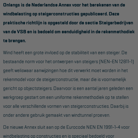
Onlangs is de Nederlandse Annex voor het berekenen van de
Werkbordes
windbelasting op steigerconstructies gepubliceerd. Deze
praktische richtlijn is opgesteld door de sectie Steigerbedrijven
Magazijntrap
van de VSB en is bedoeld om eenduidigheid in de rekenmethodiek
Trailertrap
te brengen.
Trap accessoires
Wind heeft een grote invloed op de stabiliteit van een steiger. De
Trap onderdelen
bestaande norm voor het ontwerpen van steigers (NEN-EN 12811-1)
geeft weliswaar aanwijzingen hoe dit verwerkt moet worden in het
Schraag
rekenmodel voor de steigerconstructie, maar die is voornamelijk
gericht op objectsteigers. Daarvoor is een aantal jaren geleden een
VALBEVEILIGING
werkgroep gestart om een uniforme rekenmethodiek op te stellen
Veiligheid sets
voor alle verschillende vormen van steigerconstructies. Daarbij is
Harnas gordels
onder andere gebruik gemaakt van windtunnel proeven.
Verbindingsmiddelen
De nieuwe Annex sluit aan op de Eurocode NEN EN 1991-1-4 voor
windbelasting op constructies en is speciaal bedoeld voor
Anker middelen