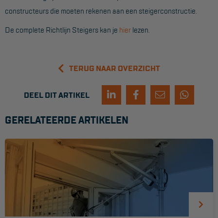
constructeurs die moeten rekenen aan een steigerconstructie.
Reddingsmiddelen
De complete Richtlijn Steigers kan je
hier
lezen.
ACTIES
CombiDeals
TERUG NAAR OVERZICHT
MAATWERK
DEEL DIT ARTIKEL
GERELATEERDE ARTIKELEN
VERHUUR
Steigers
Rolsteigers
Schilderstellingen
Gevelsteigers
Steiger overkapping