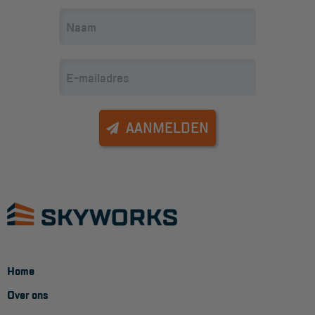
Aanmelden Inspectiewekker
OVER ONS
Vestigingen
Dealers
AANMELDEN
Werken bij ons
Product video's
Blog
SUPPORT
Handleidingen
Home
Tips en trucs
Over ons