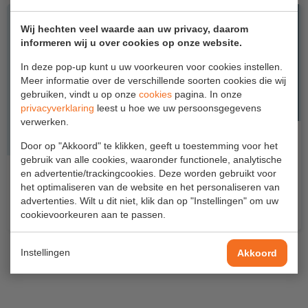
Project toepassingen
Wij hechten veel waarde aan uw privacy, daarom
Laagbouw
informeren wij u over cookies op onze website.
Hoogbouw
In deze pop-up kunt u uw voorkeuren voor cookies instellen.
Meer informatie over de verschillende soorten cookies die wij
Industrie
gebruiken, vindt u op onze
cookies
pagina. In onze
privacyverklaring
leest u hoe we uw persoonsgegevens
Projectvoorbeelden
verwerken.
Door op "Akkoord" te klikken, geeft u toestemming voor het
KEURING
gebruik van alle cookies, waaronder functionele, analytische
Vernieuwde Sky-Line reformladders
en advertentie/trackingcookies. Deze worden gebruikt voor
Keuring en Inspectie
het optimaliseren van de website en het personaliseren van
De Sky-Line reform- en opsteekladders zijn weer terug
advertenties. Wilt u dit niet, klik dan op "Instellingen" om uw
van weggeweest....
Ladders en trappen
cookievoorkeuren aan te passen.
Steigers
Instellingen
Akkoord
BLIJF OP DE HOOGTE
Valbeveiliging
Reparatie en onderhoud