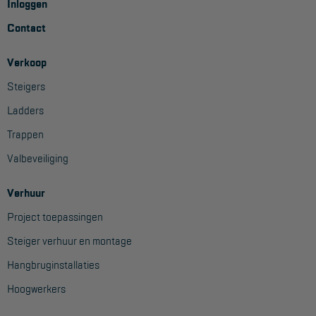
Veelgestelde vragen
Inloggen
Contact
Wet- en regelgeving
Garantie
Verkoop
Algemene voorwaarden
Steigers
Ladders
Webshop voorwaarden
Trappen
Valbeveiliging
Verhuur
Project toepassingen
Steiger verhuur en montage
Hangbruginstallaties
Hoogwerkers