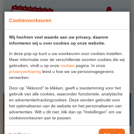
Aanmelden Inspectiewekker
Cookievoorkeuren
OVER ONS
Vestigingen
Wij hechten veel waarde aan uw privacy, daarom
informeren wij u over cookies op onze website.
Dealers
In deze pop-up kunt u uw voorkeuren voor cookies instellen.
Bewust veilig dag spotlight - Werken met
Werken bij ons
Meer informatie over de verschillende soorten cookies die wij
hoogwerkers
gebruiken, vindt u op onze
cookies
pagina. In onze
Product video's
privacyverklaring
leest u hoe we uw persoonsgegevens
"Veilig gedrag werkt iedere dag" en soms heb je extra
verwerken.
hulp...
Blog
Door op "Akkoord" te klikken, geeft u toestemming voor het
gebruik van alle cookies, waaronder functionele, analytische
SUPPORT
en advertentie/trackingcookies. Deze worden gebruikt voor
het optimaliseren van de website en het personaliseren van
Handleidingen
advertenties. Wilt u dit niet, klik dan op "Instellingen" om uw
cookievoorkeuren aan te passen.
Tips en trucs