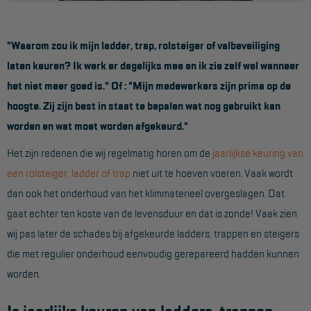
Werkbordes
"Waarom zou ik mijn ladder, trap, rolsteiger of valbeveiliging
Magazijntrap
laten keuren? Ik werk er dagelijks mee en ik zie zelf wel wanneer
Trailertrap
het niet meer goed is." Of : "Mijn medewerkers zijn prima op de
Trap accessoires
hoogte. Zij zijn best in staat te bepalen wat nog gebruikt kan
worden en wat moet worden afgekeurd."
Trap onderdelen
Het zijn redenen die wij regelmatig horen om de
jaarlijkse keuring van
Schraag
een rolsteiger, ladder of trap
niet uit te hoeven voeren. Vaak wordt
dan ook het onderhoud van het klimmaterieel overgeslagen. Dat
VALBEVEILIGING
gaat echter ten koste van de levensduur en dat is zonde! Vaak zien
Veiligheid sets
wij pas later de schades bij afgekeurde ladders, trappen en steigers
die met regulier onderhoud eenvoudig gerepareerd hadden kunnen
Harnas gordels
worden.
Verbindingsmiddelen
Anker middelen