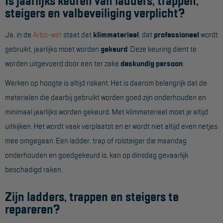
Is jaarlijks keuren van ladders, trappen,
steigers en valbeveiliging verplicht?
Reddingsmiddelen
Ja, in de
Arbo-wet
staat dat
klimmaterieel
, dat
professioneel
wordt
ACTIES
gebruikt, jaarlijks moet worden
gekeurd
. Deze keuring dient te
worden uitgevoerd door een ter zake
deskundig persoon
.
CombiDeals
Werken op hoogte is altijd riskant. Het is daarom belangrijk dat de
MAATWERK
materialen die daarbij gebruikt worden goed zijn onderhouden en
minimaal jaarlijks worden gekeurd. Met klimmaterieel moet je altijd
VERHUUR
uitkijken. Het wordt vaak verplaatst en er wordt niet altijd even netjes
mee omgegaan. Een ladder, trap of rolsteiger die maandag
Steigers
onderhouden en goedgekeurd is, kan op dinsdag gevaarlijk
Rolsteigers
beschadigd raken.
Schilderstellingen
Zijn ladders, trappen en steigers te
Gevelsteigers
repareren?
Steiger overkapping