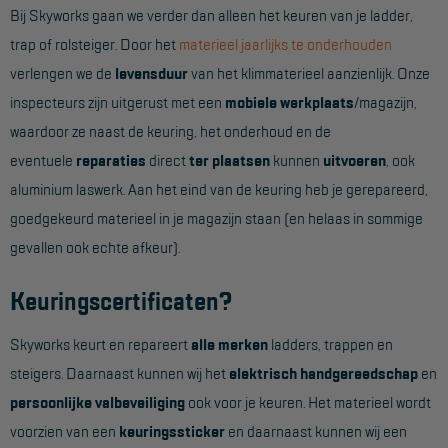
Bij Skyworks gaan we verder dan alleen het keuren van je ladder,
Hangbruginstallaties
trap of rolsteiger. Door het
materieel jaarlijks te onderhouden
verlengen we de
levensduur
van het klimmaterieel aanzienlijk. Onze
Schilderwerkzaamheden
inspecteurs zijn uitgerust met een
mobiele werkplaats
/magazijn,
Gevelrenovatie
waardoor ze naast de keuring, het onderhoud en de
Industrieel onderhoud
eventuele
reparaties
direct
ter plaatsen
kunnen
uitvoeren
, ook
aluminium laswerk. Aan het eind van de keuring heb je gerepareerd,
Hoogwerkers
goedgekeurd materieel in je magazijn staan (en helaas in sommige
Telescoop hoogwerkers
gevallen ook echte afkeur).
Knikarmhoogwerkers
Keuringscertificaten?
Spinhoogwerkers
Skyworks keurt en repareert
alle merken
ladders, trappen en
Schaarhoogwerkers
steigers. Daarnaast kunnen wij het
elektrisch handgereedschap
en
Masthoogwerkers
persoonlijke valbeveiliging
ook voor je keuren. Het materieel wordt
Autohoogwerkers
voorzien van een
keuringssticker
en daarnaast kunnen wij een