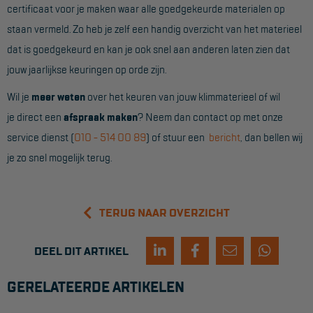
certificaat voor je maken waar alle goedgekeurde materialen op
Project toepassingen
staan vermeld. Zo heb je zelf een handig overzicht van het materieel
Laagbouw
dat is goedgekeurd en kan je ook snel aan anderen laten zien dat
Hoogbouw
jouw jaarlijkse keuringen op orde zijn.
Industrie
Wil je
meer weten
over het keuren van jouw klimmaterieel of wil
je direct een
afspraak maken
? Neem dan contact op met onze
Projectvoorbeelden
service dienst (
010 - 514 00 89
) of stuur een
bericht
, dan bellen wij
je zo snel mogelijk terug.
KEURING
Keuring en Inspectie
TERUG NAAR OVERZICHT
Ladders en trappen
Steigers
DEEL DIT ARTIKEL
Valbeveiliging
GERELATEERDE ARTIKELEN
Reparatie en onderhoud