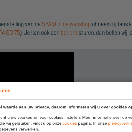
menstelling van de
SYAM in de webshop
of neem tijdens 
514 00 75
). Je kan ook een
bericht
sturen, dan bellen wij j
euren
l waarde aan uw privacy, daarom informeren wij u over cookies o
unt u uw voorkeuren voor cookies instellen. Meer informatie over de ve
die wij gebruiken, vindt u op onze
cookies
pagina. In onze
privacyverkl
gegevens verwerken.