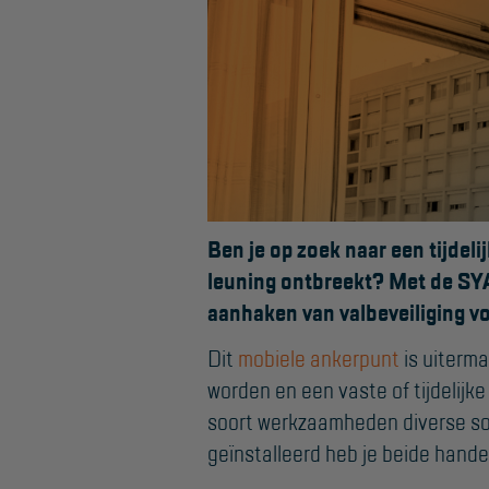
Ben je op zoek naar een tijdeli
KEURING
OVER ONS
leuning ontbreekt? Met de SYA
Keuring en Inspectie
Vestigingen
aanhaken van valbeveiliging v
Dealers
Ladders en
Dit
mobiele ankerpunt
is uiterm
trappen
worden en een vaste of tijdelij
Werken bij ons
soort werkzaamheden diverse soo
Product video's
Steigers
geïnstalleerd heb je beide hande
Blog