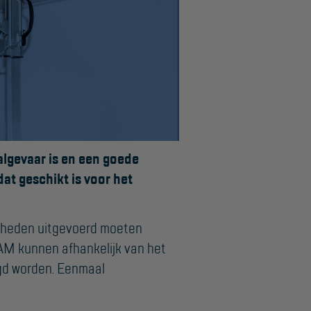
Project toepassingen
Laagbouw
Hoogbouw
Industrie
Projectvoorbeelden
valgevaar is en een goede
t geschikt is voor het
amheden uitgevoerd moeten
YAM kunnen afhankelijk van het
igd worden. Eenmaal