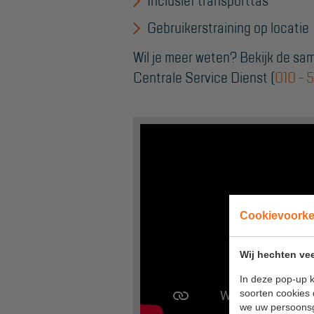
Inclusief transporttas
Gebruikerstraining op locatie
Wil je meer weten? Bekijk de sa
Centrale Service Dienst (
010 - 
Cookievoork
Wij hechten vee
In deze pop-up k
soorten cookies 
we uw persoons