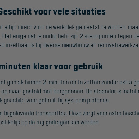
Algemene
eschikt voor vele situaties
voorwaarden
iet altijd direct voor de werkplek geplaatst te worden, ma
Webshop voorwaarden
Het enige dat je nodig hebt zijn 2 steunpunten tegen de 
ed inzetbaar is bij diverse nieuwbouw en renovatiewerk
minuten klaar voor gebruik
 met gemak binnen 2 minuten op te zetten zonder extra 
 op maat gesteld met borgpennen. De staander is instel
k geschikt voor gebruik bij systeem plafonds.
bijgeleverde transporttas. Deze zorgt voor extra besche
kkelijk op de rug gedragen kan worden.