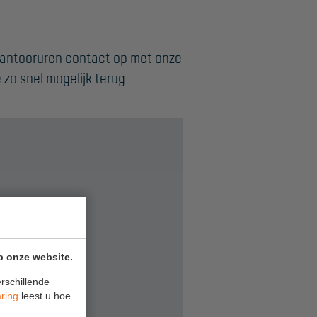
kantooruren contact op met onze
e zo snel mogelijk terug.
p onze website.
rschillende
aring
leest u hoe