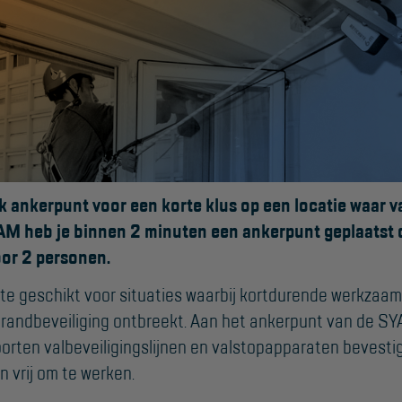
jk ankerpunt voor een korte klus op een locatie waar 
SUPPORT
M heb je binnen 2 minuten een ankerpunt geplaatst da
Handleidingen
oor 2 personen.
Tips en trucs
ate geschikt voor situaties waarbij kortdurende werkza
ke randbeveiliging ontbreekt. Aan het ankerpunt van de S
Veelgestelde vragen
rten valbeveiligingslijnen en valstopapparaten bevest
Wet- en regelgeving
n vrij om te werken.
Garantie