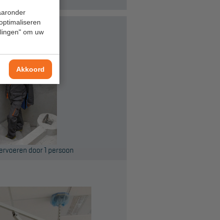
waaronder
 optimaliseren
ellingen" om uw
Akkoord
vervoeren door 1 persoon