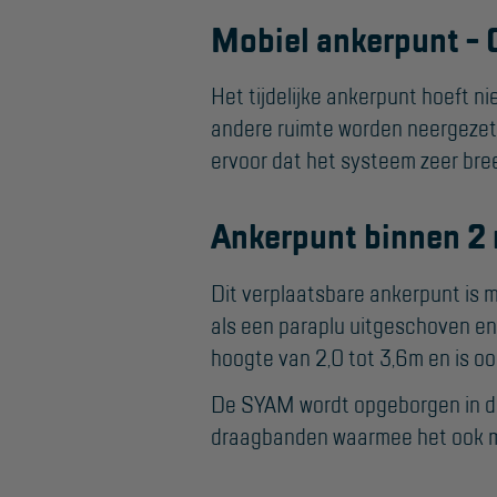
Valbeveiliging
Mobiel ankerpunt - G
Reparatie en
onderhoud
Het tijdelijke ankerpunt hoeft n
Aanmelden
andere ruimte worden neergezet. 
Inspectiewekker
ervoor dat het systeem zeer bre
Ankerpunt binnen 2 
Dit verplaatsbare ankerpunt is
als een paraplu uitgeschoven en
hoogte van 2,0 tot 3,6m en is oo
De SYAM wordt opgeborgen in de 
draagbanden waarmee het ook ma