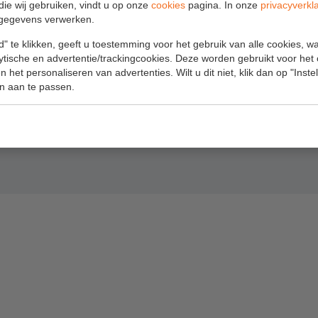
die wij gebruiken, vindt u op onze
cookies
pagina. In onze
privacyverkl
Algemene
Postadres :
gegevens verwerken.
voorwaarden
Postbus 38
" te klikken, geeft u toestemming voor het gebruik van alle cookies, 
2650 AA Berkel en Rodenrijs
lytische en advertentie/trackingcookies. Deze worden gebruikt voor het
Webshop voorwaarden
 het personaliseren van advertenties. Wilt u dit niet, klik dan op "Inst
n aan te passen.
BEKIJK ALLE VESTIGINGEN