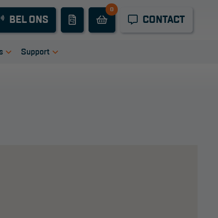
0
Industrieel
BEL ONS
CONTACT
onderhoud
Hoogwerkers
s
Support
Telescoop
tie
igingen
Handleidingen
hoogwerkers
ers
Tips en trucs
Knikarmhoogwerkers
en bij ons
Veelgestelde vragen
uct video's
Wet- en regelgeving
Spinhoogwerkers
Garantie
Algemene
Schaarhoogwerkers
voorwaarden
Webshop
Masthoogwerkers
voorwaarden
Autohoogwerkers