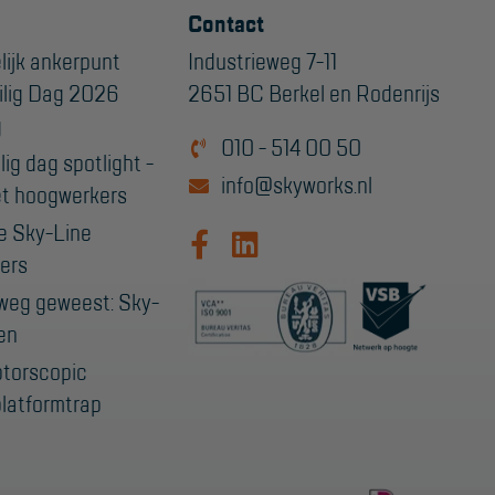
Contact
lijk ankerpunt
Industrieweg 7-11
ilig Dag 2026
2651 BC Berkel en Rodenrijs
g
010 - 514 00 50
ig dag spotlight -
info@skyworks.nl
t hoogwerkers
e Sky-Line
ers
weg geweest: Sky-
en
ptorscopic
latformtrap