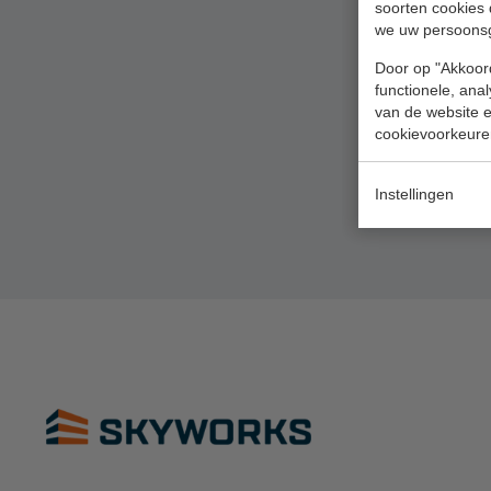
Valbeveiliging
soorten cookies 
we uw persoons
Reparatie en
Door op "Akkoord
onderhoud
functionele, ana
van de website en
Aanmelden
cookievoorkeure
Inspectiewekker
Instellingen