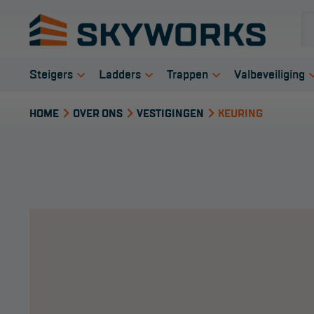
Steigers
Ladders
Trappen
Valbeveiliging
Rolsteigers
Enkele ladder
Bordestrap
Veiligheid s
HOME
OVER ONS
VESTIGINGEN
KEURING
Steigeraanhanger
Opsteek ladder
Dubbele trap
Harnas gord
Kamersteigers
Reformladder
Werktrappen
Verbindings
Gevelsteigers
Schuifladder
Werkbordes
Anker midde
Telescopische
Telescopische ladder
Magazijntrap
Reddingsmi
steiger
Dakladder
Trailertrap
Schilderstelling
Ladder accessoires
Trap accessoires
Doorwerksystemen
Ladder onderdelen
Trap onderdelen
Onderdelen rolsteiger
Schraag
Steiger accessoires