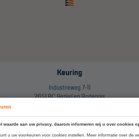
Keuring
SUPPORT
Handleidingen
Industrieweg 7-11
2651 BC Berkel en Rodenrijs
Tips en trucs
Nederland
euren
Veelgestelde vragen
Wet- en regelgeving
E. csd@skyworks.nl
l waarde aan uw privacy, daarom informeren wij u over cookies o
T. 010 - 514 00 89
Garantie
unt u uw voorkeuren voor cookies instellen. Meer informatie over de ve