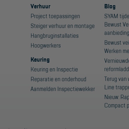
Verhuur
Blog
Project toepassingen
SYAM tijde
Bewust Ve
Steiger verhuur en montage
aanbiedin
Hangbruginstallaties
Bewust veil
Hoogwerkers
Werken me
Keuring
Vernieuwd
reformladd
Keuring en Inspectie
Terug van 
Reparatie en onderhoud
Line trapp
Aanmelden Inspectiewekker
Nieuw: Ra
Compact p