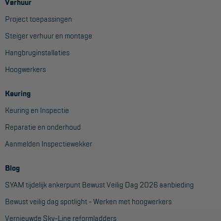
Verhuur
Aanmelden Inspectiewekker
Project toepassingen
Steiger verhuur en montage
OVER ONS
Hangbruginstallaties
Vestigingen
Hoogwerkers
Dealers
Keuring
Werken bij ons
Keuring en Inspectie
Product video's
Reparatie en onderhoud
Blog
Aanmelden Inspectiewekker
SUPPORT
Blog
Handleidingen
SYAM tijdelijk ankerpunt Bewust Veilig Dag 2026 aanbieding
Bewust veilig dag spotlight - Werken met hoogwerkers
Tips en trucs
Vernieuwde Sky-Line reformladders