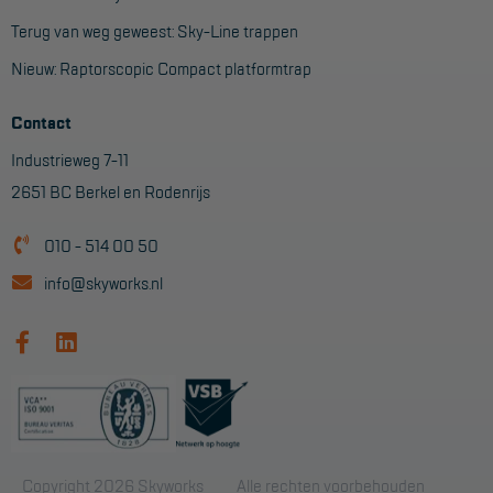
Veelgestelde vragen
Terug van weg geweest: Sky-Line trappen
Wet- en regelgeving
Nieuw: Raptorscopic Compact platformtrap
Garantie
Contact
Algemene voorwaarden
Industrieweg 7-11
Webshop voorwaarden
2651 BC Berkel en Rodenrijs
010 - 514 00 50
info@skyworks.nl
Copyright 2026 Skyworks
Alle rechten voorbehouden