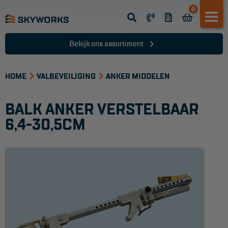
0
Opsteek ladder
Reformladder
Bekijk ons assortiment
Schuifladder
HOME
Telescopische ladder
VALBEVEILIGING
ANKER MIDDELEN
Dakladder
BALK ANKER VERSTELBAAR
Ladder accessoires
6,4-30,5CM
Ladder onderdelen
TRAPPEN
Bordestrap
Dubbele trap
Werktrappen