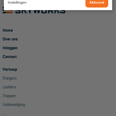
Instellingen
Akkoord
Project toepassingen
Laagbouw
Hoogbouw
Home
Industrie
Over ons
Projectvoorbeelden
Inloggen
Contact
KEURING
Verkoop
Keuring en Inspectie
Steigers
Ladders en trappen
Ladders
Steigers
Trappen
Valbeveiliging
Valbeveiliging
Reparatie en onderhoud