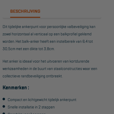
Reddingsmiddelen
BESCHRIJVING
ACTIES
Dit tijdelijke ankerpunt voor persoonlijke valbeveiliging kan
zowel horizontaal al verticaal op een balkprofiel geklemd
CombiDeals
worden. Het balk-anker heeft een instelbereik van 6,4 tot
30,5cm met een dikte tot 3,8cm.
MAATWERK
Het anker is ideaal voor het uitvoeren van kortdurende
VERHUUR
werkzaamheden in de buurt van staalconstructies waar een
Steigers
collectieve randbeveiliging ontbreekt.
Rolsteigers
Kenmerken :
Schilderstellingen
Compact en lichtgewicht tijdelijk ankerpunt
Gevelsteigers
Snelle installatie in 2 stappen
Steiger overkapping