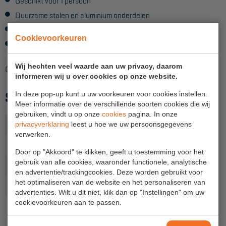
Geschikt voor 1 persoon
Duurzame stalen en aluminium onderdelen
Hangbruginstallaties
Kunststof beschermstukken
Schilderwerkzaamheden
Cookievoorkeuren
Voldoet aan EN 795-B
Gevelrenovatie
Wij hechten veel waarde aan uw privacy, daarom
Ook leverbaar met ander klembereik.
informeren wij u over cookies op onze website.
Industrieel onderhoud
SPECIFICATIES
In deze pop-up kunt u uw voorkeuren voor cookies instellen.
Hoogwerkers
Meer informatie over de verschillende soorten cookies die wij
gebruiken, vindt u op onze
cookies
pagina. In onze
Telescoop hoogwerkers
Toepassing
Tijdelijk
privacyverklaring
leest u hoe we uw persoonsgegevens
verwerken.
Knikarmhoogwerkers
Gewicht (kg)
2,4
Door op "Akkoord" te klikken, geeft u toestemming voor het
Spinhoogwerkers
gebruik van alle cookies, waaronder functionele, analytische
Norm
CE, EN 795 klasse B
en advertentie/trackingcookies. Deze worden gebruikt voor
Schaarhoogwerkers
het optimaliseren van de website en het personaliseren van
Productlijn
Sala
advertenties. Wilt u dit niet, klik dan op "Instellingen" om uw
Masthoogwerkers
cookievoorkeuren aan te passen.
Autohoogwerkers