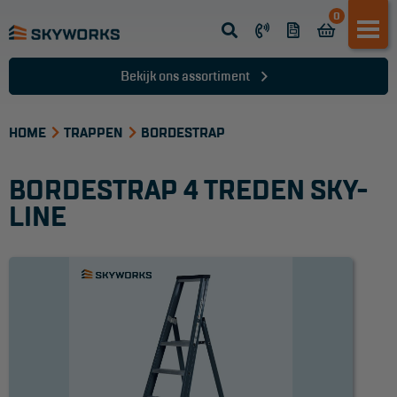
0
Opsteek ladder
Reformladder
Bekijk ons assortiment
Schuifladder
HOME
Telescopische ladder
TRAPPEN
BORDESTRAP
Dakladder
BORDESTRAP 4 TREDEN SKY-
Ladder accessoires
LINE
Ladder onderdelen
TRAPPEN
Bordestrap
Dubbele trap
Werktrappen