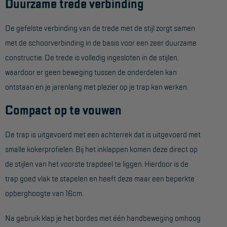
Duurzame trede verbinding
Project toepassingen
De gefelste verbinding van de trede met de stijl zorgt samen
Laagbouw
met de schoorverbinding in de basis voor een zeer duurzame
Hoogbouw
constructie. De trede is volledig ingesloten in de stijlen,
Industrie
waardoor er geen beweging tussen de onderdelen kan
ontstaan en je jarenlang met plezier op je trap kan werken.
Projectvoorbeelden
Compact op te vouwen
KEURING
De trap is uitgevoerd met een achterrek dat is uitgevoerd met
Keuring en Inspectie
smalle kokerprofielen. Bij het inklappen komen deze direct op
Ladders en trappen
de stijlen van het voorste trapdeel te liggen. Hierdoor is de
Steigers
trap goed vlak te stapelen en heeft deze maar een beperkte
opberghoogte van 16cm.
Valbeveiliging
Reparatie en onderhoud
Na gebruik klap je het bordes met één handbeweging omhoog