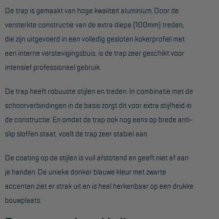
De trap is gemaakt van hoge kwaliteit aluminium. Door de
Hangbruginstallaties
versterkte constructie van de extra diepe (100mm) treden,
Schilderwerkzaamheden
die zijn uitgevoerd in een volledig gesloten kokerprofiel met
een interne verstevigingsbuis, is de trap zeer geschikt voor
Gevelrenovatie
intensief professioneel gebruik.
Industrieel onderhoud
De trap heeft robuuste stijlen en treden. In combinatie met de
Hoogwerkers
schoorverbindingen in de basis zorgt dit voor extra stijfheid in
Telescoop hoogwerkers
de constructie. En omdat de trap ook nog eens op brede anti-
Knikarmhoogwerkers
slip sloffen staat, voelt de trap zeer stabiel aan.
Spinhoogwerkers
De coating op de stijlen is vuil afstotend en geeft niet af aan
Schaarhoogwerkers
je handen. De unieke donker blauwe kleur met zwarte
accenten ziet er strak uit en is heel herkenbaar op een drukke
Masthoogwerkers
bouwplaats.
Autohoogwerkers