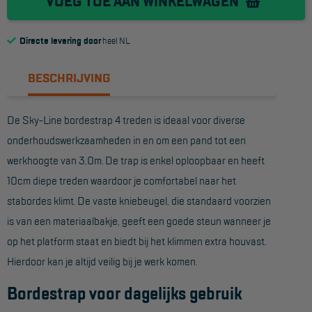
VOEG TOE AAN WINKELWAGEN
Reddingsmiddelen
Directe levering door
heel NL
ACTIES
BESCHRIJVING
CombiDeals
De Sky-Line bordestrap 4 treden is ideaal voor diverse
MAATWERK
onderhoudswerkzaamheden in en om een pand tot een
werkhoogte van 3,0m. De trap is enkel oploopbaar en heeft
VERHUUR
10cm diepe treden waardoor je comfortabel naar het
stabordes klimt. De vaste kniebeugel, die standaard voorzien
Steigers
is van een materiaalbakje, geeft een goede steun wanneer je
Rolsteigers
op het platform staat en biedt bij het klimmen extra houvast.
Schilderstellingen
Hierdoor kan je altijd veilig bij je werk komen.
Gevelsteigers
Bordestrap voor dagelijks gebruik
Steiger overkapping