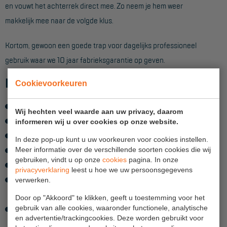
en vouwt het achterrek direct mee. Zo neem je hem weer
Aanmelden Inspectiewekker
makkelijk mee naar de volgde klus.
OVER ONS
Kortom, gewoon een goede trap voor dagelijks professioneel
Vestigingen
gebruik waar we 10 jaar fabrieksgarantie op geven.
Dealers
Kenmerken Sky-Line bordestrappen :
Cookievoorkeuren
Werken bij ons
Leverbaar in verschillende hoogtes. Max. werkhoogte 4,5m
Wij hechten veel waarde aan uw privacy, daarom
Product video's
Enkel oploopbaar
informeren wij u over cookies op onze website.
Extra diepe treden van 100mm
Blog
In deze pop-up kunt u uw voorkeuren voor cookies instellen.
Meer informatie over de verschillende soorten cookies die wij
Duurzaam ontwerp met robuuste stijlen en treden
gebruiken, vindt u op onze
cookies
pagina. In onze
Kniebeugel voorzien van materiaalbakje
SUPPORT
privacyverklaring
leest u hoe we uw persoonsgegevens
Extra stevige basis door schoorverbinding tussen de
verwerken.
Handleidingen
onderste trede en stijl
Door op "Akkoord" te klikken, geeft u toestemming voor het
Tips en trucs
gebruik van alle cookies, waaronder functionele, analytische
Brede anti-slip sloffen die eenvoudig zijn te vervangen
en advertentie/trackingcookies. Deze worden gebruikt voor
door de bevestiging met een bout