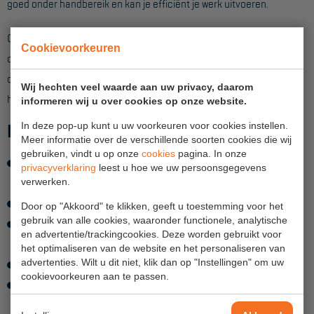
goed onder handbereik en kan je efficiënt je werk uitvoeren.
Aanmelden Inspectiewekker
Ondanks de robuuste uitvoering is de trap toch ook weer
Cookievoorkeuren
OVER ONS
compact in te vouwen en verplaats je hem zonder gesjouw van
de ene naar de andere klus met de 2 transportwieltjes die op
Vestigingen
Wij hechten veel waarde aan uw privacy, daarom
het achterrek zitten.
informeren wij u over cookies op onze website.
Dealers
In deze pop-up kunt u uw voorkeuren voor cookies instellen.
Kenmerken Magnum bordestrap :
Werken bij ons
Meer informatie over de verschillende soorten cookies die wij
gebruiken, vindt u op onze
cookies
pagina. In onze
Product video's
Leverbaar in verschillende hoogtes tot maximaal 4,1m
privacyverklaring
leest u hoe we uw persoonsgegevens
verwerken.
werkhoogte.
Blog
Duurzaam ontwerp met robuuste stijlen en treden
Door op "Akkoord" te klikken, geeft u toestemming voor het
gebruik van alle cookies, waaronder functionele, analytische
Zeer ruim stabordes 390x382mm voor maximaal
SUPPORT
en advertentie/trackingcookies. Deze worden gebruikt voor
stacomfort
het optimaliseren van de website en het personaliseren van
Handleidingen
advertenties. Wilt u dit niet, klik dan op "Instellingen" om uw
Leuning aan 3 zijden biedt optimale veiligheid
cookievoorkeuren aan te passen.
Groot legbord op 770mm waardoor je minder hoeft te
Tips en trucs
bukken