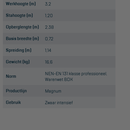
Werkhoogte (m)
3,2
Stahoogte (m)
1,20
Opberglengte (m)
2,38
Basis breedte (m)
0,72
Spreiding (m)
1,14
Gewicht (kg)
16,6
NEN-EN 131 klasse professioneel,
Norm
Warenwet BDK
Productlijn
Magnum
Gebruik
Zwaar intensief