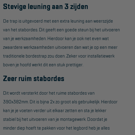
Stevige leuning aan 3 zijden
Project toepassingen
Laagbouw
De trap is uitgevoerd met een extra leuning aan weerszijde
Hoogbouw
van het stabordes. Dit geeft een goede steun bij het uitvoeren
van je werkzaamheden. Hierdoor kan je ook net even wat
Industrie
zwaardere werkzaamheden uitvoeren dan wat je op een meer
Projectvoorbeelden
traditionele bordestrap zou doen. Zeker voor installatiewerk
boven je hoofd werkt dit een stuk prettiger.
KEURING
Zeer ruim stabordes
Keuring en Inspectie
Dit wordt versterkt door het ruime stabordes van
Ladders en trappen
390x382mm. Dit is bijna 2x zo groot als gebruikelijk. Hierdoor
Steigers
kan je je voeten verder uit elkaar zetten en sta je lekker
Valbeveiliging
stabiel bij het uitvoeren van je montagewerk. Doordat je
minder diep hoeft te pakken voor het legbord heb je alles
Reparatie en onderhoud