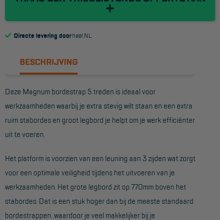
Reddingsmiddelen
Directe levering door
heel NL
ACTIES
BESCHRIJVING
CombiDeals
Deze Magnum bordestrap 5 treden is ideaal voor
MAATWERK
werkzaamheden waarbij je extra stevig wilt staan en een extra
ruim stabordes en groot legbord je helpt om je werk efficiënter
VERHUUR
uit te voeren.
Steigers
Het platform is voorzien van een leuning aan 3 zijden wat zorgt
Rolsteigers
voor een optimale veiligheid tijdens het uitvoeren van je
Schilderstellingen
werkzaamheden. Het grote legbord zit op 770mm boven het
Gevelsteigers
stabordes. Dat is een stuk hoger dan bij de meeste standaard
bordestrappen, waardoor je veel makkelijker bij je
Steiger overkapping