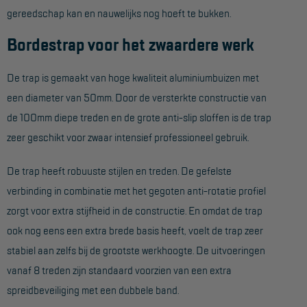
gereedschap kan en nauwelijks nog hoeft te bukken.
Hangbruginstallaties
Bordestrap voor het zwaardere werk
Schilderwerkzaamheden
De trap is gemaakt van hoge kwaliteit aluminiumbuizen met
Gevelrenovatie
een diameter van 50mm. Door de versterkte constructie van
Industrieel onderhoud
de 100mm diepe treden en de grote anti-slip sloffen is de trap
Hoogwerkers
zeer geschikt voor zwaar intensief professioneel gebruik.
Telescoop hoogwerkers
De trap heeft robuuste stijlen en treden. De gefelste
Knikarmhoogwerkers
verbinding in combinatie met het gegoten anti-rotatie profiel
zorgt voor extra stijfheid in de constructie. En omdat de trap
Spinhoogwerkers
ook nog eens een extra brede basis heeft, voelt de trap zeer
Schaarhoogwerkers
stabiel aan zelfs bij de grootste werkhoogte. De uitvoeringen
Masthoogwerkers
vanaf 8 treden zijn standaard voorzien van een extra
spreidbeveiliging met een dubbele band.
Autohoogwerkers