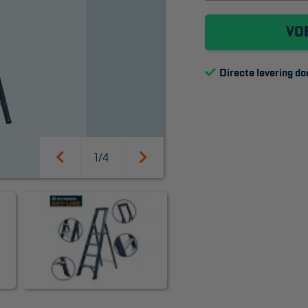
VO
Directe levering do
1/4
SUPPORT
Handleidingen
Tips en trucs
Veelgestelde vragen
Wet- en regelgeving
Garantie