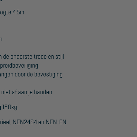
oogte 4,5m
n
 de onderste trede en stijl
preidbeveiliging
rvangen door de bevestiging
t niet af aan je handen
g 150kg.
erieel, NEN2484 en NEN-EN