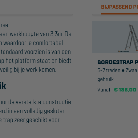
BIJPASSEND 
Algemene
voorwaarden
erse
Webshop voorwaarden
een werkhoogte van 3,3m. De
en waardoor je comfortabel
standaard voorzien is van een
p het platform staat en biedt
BORDESTRAP 
veilig bij je werk komen.
5-7 treden ● Zwaar
gebruik
ik
Vanaf
€ 186,00
oor de versterkte constructie
erd in een volledig gesloten
e trap zeer geschikt voor