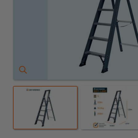
KEURING
OVER ONS
Keuring en Inspectie
Vestigingen
Dealers
Ladders en
trappen
Werken bij ons
Product video's
Steigers
Blog