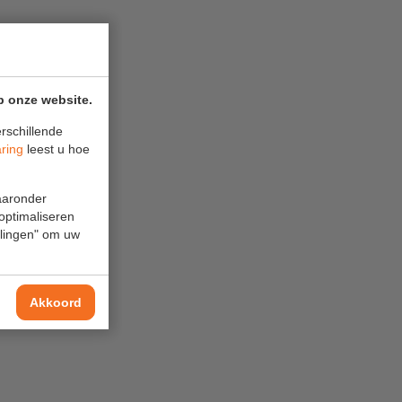
p onze website.
rschillende
aring
leest u hoe
waaronder
 optimaliseren
ellingen" om uw
Akkoord