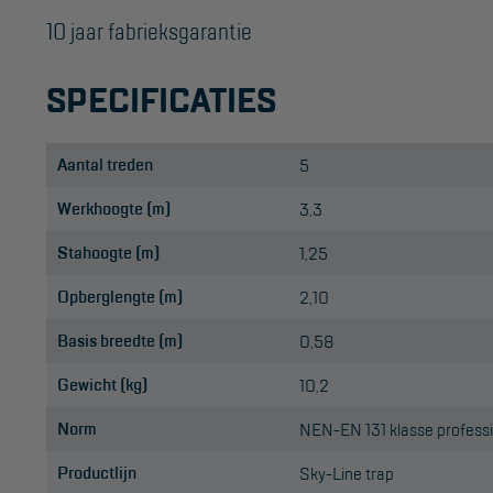
10 jaar fabrieksgarantie
SPECIFICATIES
Aantal treden
5
Werkhoogte (m)
3,3
Stahoogte (m)
1,25
Opberglengte (m)
2,10
Basis breedte (m)
0,58
Gewicht (kg)
10,2
Norm
NEN-EN 131 klasse profes
Productlijn
Sky-Line trap