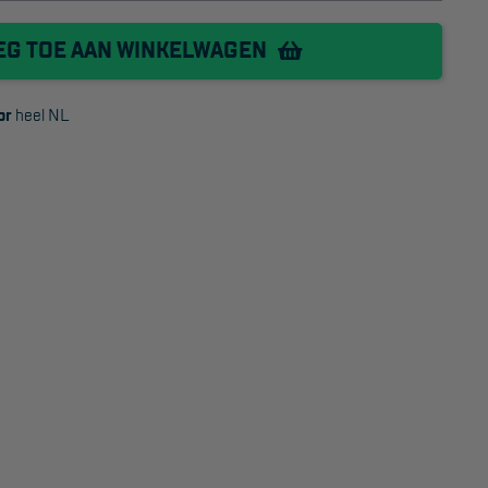
Project toepassingen
EG TOE AAN WINKELWAGEN
Laagbouw
or
heel NL
Hoogbouw
Industrie
Projectvoorbeelden