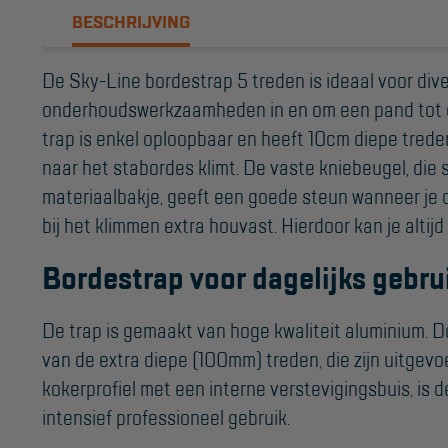
Valbeveiliging
BESCHRIJVING
Reparatie en
onderhoud
De Sky-Line bordestrap 5 treden is ideaal voor div
onderhoudswerkzaamheden in en om een pand tot 
Aanmelden
trap is enkel oploopbaar en heeft 10cm diepe tred
Inspectiewekker
naar het stabordes klimt. De vaste kniebeugel, die 
materiaalbakje, geeft een goede steun wanneer je o
bij het klimmen extra houvast. Hierdoor kan je altijd 
Bordestrap voor dagelijks gebru
De trap is gemaakt van hoge kwaliteit aluminium. D
van de extra diepe (100mm) treden, die zijn uitgevo
kokerprofiel met een interne verstevigingsbuis, is d
intensief professioneel gebruik.