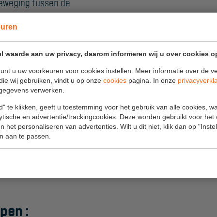
 beweging tussen de
r op je trap kan werken.
euren
l waarde aan uw privacy, daarom informeren wij u over cookies o
gevoerd met smalle
unt u uw voorkeuren voor cookies instellen. Meer informatie over de ve
op de stijlen van het voorste
die wij gebruiken, vindt u op onze
cookies
pagina. In onze
privacyverkl
gegevens verwerken.
e stapelen en heeft deze maar
" te klikken, geeft u toestemming voor het gebruik van alle cookies, 
lytische en advertentie/trackingcookies. Deze worden gebruikt voor het
 het personaliseren van advertenties. Wilt u dit niet, klik dan op "Inst
ing omhoog en vouwt het
n aan te passen.
k mee naar de volgde klus.
essioneel gebruik waar we 10
pen :