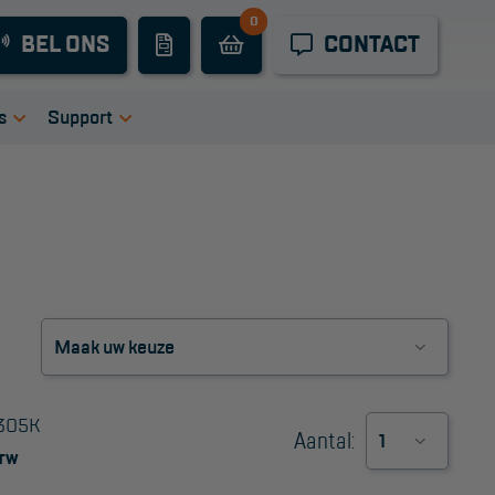
0
Industrieel
BEL ONS
CONTACT
onderhoud
Hoogwerkers
s
Support
Telescoop
tie
igingen
Handleidingen
hoogwerkers
ers
Tips en trucs
Knikarmhoogwerkers
en bij ons
Veelgestelde vragen
uct video's
Wet- en regelgeving
Spinhoogwerkers
Garantie
Algemene
Schaarhoogwerkers
voorwaarden
Webshop
Masthoogwerkers
305K
voorwaarden
Aantal:
TW
Autohoogwerkers