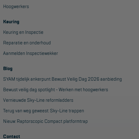
Aanmelden Inspectiewekker
Hoogwerkers
Keuring
OVER ONS
Keuring en Inspectie
Vestigingen
Reparatie en onderhoud
Dealers
Aanmelden Inspectiewekker
Werken bij ons
Blog
Product video's
SYAM tijdelijk ankerpunt Bewust Veilig Dag 2026 aanbieding
Blog
Bewust veilig dag spotlight - Werken met hoogwerkers
Vernieuwde Sky-Line reformladders
SUPPORT
Terug van weg geweest: Sky-Line trappen
Handleidingen
Nieuw: Raptorscopic Compact platformtrap
Tips en trucs
Contact