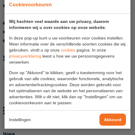
Cookievoorkeuren
Borging in goot voorzien van wiel voor makkelijke
Hangbruginstallaties
zijdelingse verplaatsing
Wij hechten veel waarde aan uw privacy, daarom
Schilderwerkzaamheden
Zeil voorzien van klittenband voor eenvoudig doorkoppelen
informeren wij u over cookies op onze website.
Zeil van niet vlamonderhoudend doekmateriaal
Gevelrenovatie
In deze pop-up kunt u uw voorkeuren voor cookies instellen.
Afstand gevel onderzijde regenscherm ca. 2,2-2,5
Meer informatie over de verschillende soorten cookies die wij
Industrieel onderhoud
gebruiken, vindt u op onze
cookies
pagina. In onze
SPECIFICATIES
privacyverklaring
leest u hoe we uw persoonsgegevens
Hoogwerkers
verwerken.
Telescoop hoogwerkers
Door op "Akkoord" te klikken, geeft u toestemming voor het
Uitvoering
breedte 250
gebruik van alle cookies, waaronder functionele, analytische
Knikarmhoogwerkers
en advertentie/trackingcookies. Deze worden gebruikt voor
het optimaliseren van de website en het personaliseren van
Spinhoogwerkers
advertenties. Wilt u dit niet, klik dan op "Instellingen" om uw
cookievoorkeuren aan te passen.
Schaarhoogwerkers
Masthoogwerkers
Instellingen
Akkoord
Autohoogwerkers
Home