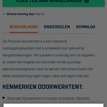
VOEG TOE AAN WINKELWAGEN
Reddingsmiddelen
Directe levering door
heel NL
ACTIES
BESCHRIJVING
ONDERDELEN
DOWNLOADS
CombiDeals
De Premium doorwerktent is een vrijstaand
MAATWERK
overkappingssysteem dat is ontwikkeld voor gebruik bij
eengezinswoningen. Het systeem is oneindig door te koppelen
VERHUUR
en maakt het mogelijk om ook onder minder gunstige
weersomstandigheden door te werken. Het scherm biedt niet
Steigers
alleen bescherming tegen regen, maar ook tegen felle zon.
Rolsteigers
KENMERKEN DOORWERKTENT:
Schilderstellingen
Gevelsteigers
Staander doorwerktent in hoogte verstelbaar. Geschikt
voor goothoogte 4,5-5,8m
Steiger overkapping