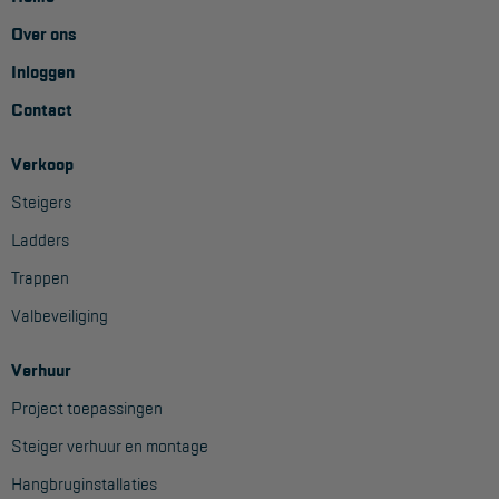
Project toepassingen
Over ons
Laagbouw
Inloggen
Hoogbouw
Contact
Industrie
Verkoop
Projectvoorbeelden
Steigers
Ladders
KEURING
Trappen
Keuring en Inspectie
Valbeveiliging
Ladders en trappen
Verhuur
Steigers
Project toepassingen
Valbeveiliging
Steiger verhuur en montage
Reparatie en onderhoud
Hangbruginstallaties