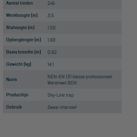
Aantal treden
2x6
Werkhoogte (m)
3,5
Stahoogte (m)
1,50
Opberglengte (m)
1,68
Basis breedte (m)
0,62
Gewicht (kg)
14,1
NEN-EN 131 klasse professioneel,
Norm
Warenwet BDK
Productlijn
Sky-Line trap
Gebruik
Zwaar intensief