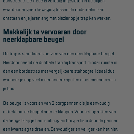
constructie. De trede is volledig ingesloten in de stijlen,
Project toepassingen
waardoor er geen beweging tussen de onderdelen kan
Laagbouw
ontstaan en je jarenlang met plezier op je trap kan werken.
Hoogbouw
Makkelijk te vervoeren door
neerklapbare beugel
Industrie
Projectvoorbeelden
De trap is standaard voorzien van een neerklapbare beugel.
Hierdoor neemt de dubbele trap bij transport minder ruimte in
KEURING
dan een bordestrap met vergelijkbare stahoogte. Ideaal dus
wanneer je nog veel meer andere spullen moet meenemen in
Keuring en Inspectie
je bus.
Ladders en trappen
De beugel is voorzien van 2 borgpennen die je eenvoudig
Steigers
uittrekt om de beugel neer te klappen. Voor het opzetten van
Valbeveiliging
de beugel klap je hem omhoog en borg je hem door de pennen
Reparatie en onderhoud
een kwartslag te draaien. Eenvoudiger en veiliger kan het niet.