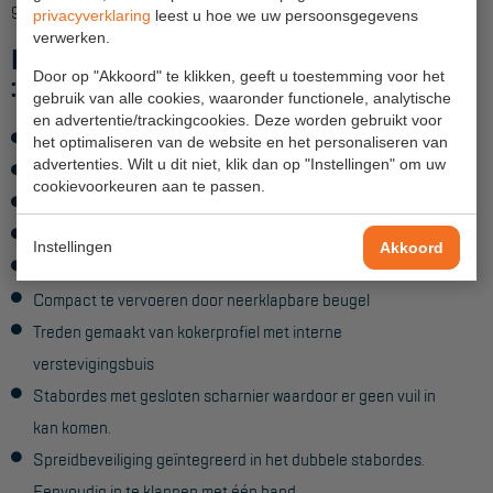
Veelgestelde vragen
gebruik waar we 10 jaar fabrieksgarantie op geven.
privacyverklaring
leest u hoe we uw persoonsgegevens
verwerken.
Wet- en regelgeving
Kenmerken Sky-Line dubbele trappen
Door op "Akkoord" te klikken, geeft u toestemming voor het
:
Garantie
gebruik van alle cookies, waaronder functionele, analytische
en advertentie/trackingcookies. Deze worden gebruikt voor
Algemene voorwaarden
Leverbaar in verschillende hoogtes. Max. werkhoogte 4,5m.
het optimaliseren van de website en het personaliseren van
advertenties. Wilt u dit niet, klik dan op "Instellingen" om uw
2-zijdig oploopbaar
Webshop voorwaarden
cookievoorkeuren aan te passen.
Extra diepe treden van 100mm
Duurzaam ontwerp met robuuste stijlen en treden
Instellingen
Akkoord
Dubbel stabordes
Compact te vervoeren door neerklapbare beugel
Treden gemaakt van kokerprofiel met interne
verstevigingsbuis
Stabordes met gesloten scharnier waardoor er geen vuil in
kan komen.
Spreidbeveiliging geïntegreerd in het dubbele stabordes.
Eenvoudig in te klappen met één hand.