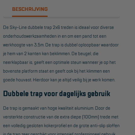
BESCHRIJVING
Reddingsmiddelen
De Sky-Line dubbele trap 2x6 treden is ideaal voor diverse
ACTIES
onderhoudswerkzaamheden in en om een pand tot een
CombiDeals
werkhoogte van 3,5m. De trap is dubbel oploopbaar waardoor
je hem van 2 kanten kan beklimmen. De beugel, die
MAATWERK
neerklapbaar is, geeft een optimale steun wanneer je op het
bovenste platform staat en geeft ook bij het klimmen een
VERHUUR
goede houvast. Hierdoor kan je altijd veilig bij je werk komen.
Steigers
Dubbele trap voor dagelijks gebruik
Rolsteigers
De trap is gemaakt van hoge kwaliteit aluminium. Door de
Schilderstellingen
versterkte constructie van de extra diepe (100mm) trede met
Gevelsteigers
een volledig gesloten kokerprofiel en de grote anti-slip sloffen
is de trap zeer geschikt voor intensief professioneel gebruik.
Steiger overkapping