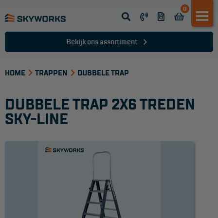
0
Opsteek ladder
Reformladder
Bekijk ons assortiment
Schuifladder
HOME
Telescopische ladder
TRAPPEN
DUBBELE TRAP
Dakladder
DUBBELE TRAP 2X6 TREDEN
Ladder accessoires
SKY-LINE
Ladder onderdelen
TRAPPEN
Bordestrap
Dubbele trap
Werktrappen