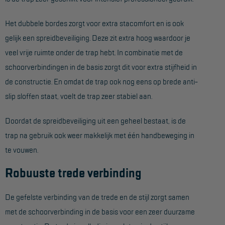
Hangbruginstallaties
Het dubbele bordes zorgt voor extra stacomfort en is ook
gelijk een spreidbeveiliging. Deze zit extra hoog waardoor je
Schilderwerkzaamheden
veel vrije ruimte onder de trap hebt. In combinatie met de
Gevelrenovatie
schoorverbindingen in de basis zorgt dit voor extra stijfheid in
Industrieel onderhoud
de constructie. En omdat de trap ook nog eens op brede anti-
slip sloffen staat, voelt de trap zeer stabiel aan.
Hoogwerkers
Telescoop hoogwerkers
Doordat de spreidbeveiliging uit een geheel bestaat, is de
trap na gebruik ook weer makkelijk met één handbeweging in
Knikarmhoogwerkers
te vouwen.
Spinhoogwerkers
Robuuste trede verbinding
Schaarhoogwerkers
Masthoogwerkers
De gefelste verbinding van de trede en de stijl zorgt samen
met de schoorverbinding in de basis voor een zeer duurzame
Autohoogwerkers