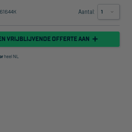
Project toepassingen
Aantal:
61644K
Laagbouw
Hoogbouw
EN VRIJBLIJVENDE OFFERTE AAN
Industrie
or
heel NL
Projectvoorbeelden