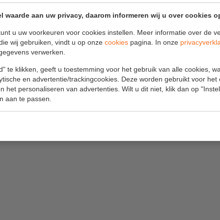
 torsobanden is de gordel
l waarde aan uw privacy, daarom informeren wij u over cookies o
unt u uw voorkeuren voor cookies instellen. Meer informatie over de ve
VALSTOPAPPA
die wij gebruiken, vindt u op onze
cookies
pagina. In onze
privacyverkl
 zorgt ervoor dat een
STAALKABEL 10
gegevens verwerken.
17MM
 door de gebruiker zelf
" te klikken, geeft u toestemming voor het gebruik van alle cookies, 
Meer info
lytische en advertentie/trackingcookies. Deze worden gebruikt voor het
 het personaliseren van advertenties. Wilt u dit niet, klik dan op "Inst
n aan te passen.