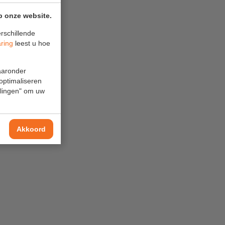
p onze website.
rschillende
RAAT
aring
leest u hoe
M + HAAK
waaronder
 optimaliseren
ellingen" om uw
Akkoord