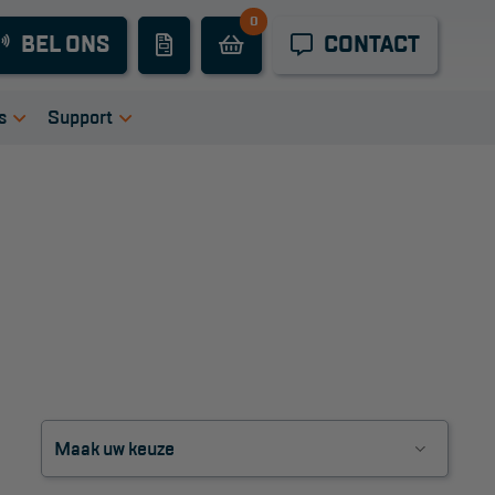
0
Industrieel
BEL ONS
CONTACT
onderhoud
Hoogwerkers
s
Support
Telescoop
tie
igingen
Handleidingen
hoogwerkers
ers
Tips en trucs
Knikarmhoogwerkers
en bij ons
Veelgestelde vragen
uct video's
Wet- en regelgeving
Spinhoogwerkers
Garantie
Algemene
Schaarhoogwerkers
voorwaarden
Webshop
Masthoogwerkers
voorwaarden
Autohoogwerkers