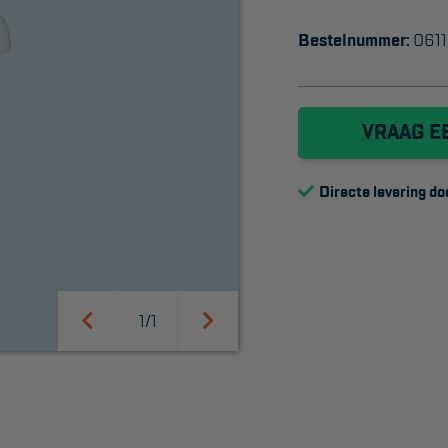
Bestelnummer:
0611
VRAAG E
Directe levering do
SUPPORT
Handleidingen
Tips en trucs
1/1
Veelgestelde vragen
Wet- en regelgeving
Garantie