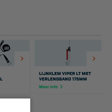
LIJNKLEM VIPER LT MET
L
VERLENGBAND 175MM
Meer info