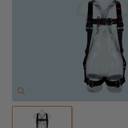
KEURING
OVER ONS
Keuring en Inspectie
Vestigingen
Dealers
Ladders en
trappen
Werken bij ons
Product video's
Steigers
Blog