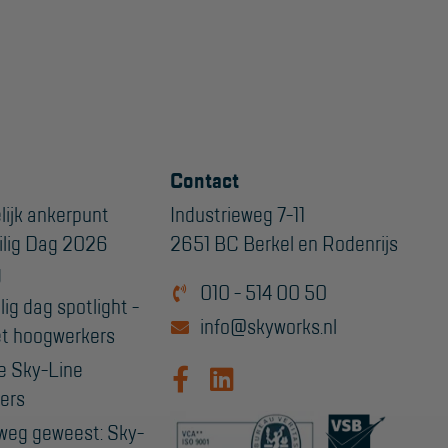
Contact
lijk ankerpunt
Industrieweg 7-11
ilig Dag 2026
2651 BC Berkel en Rodenrijs
g
010 - 514 00 50
ig dag spotlight -
info@skyworks.nl
t hoogwerkers
e Sky-Line
ers
weg geweest: Sky-