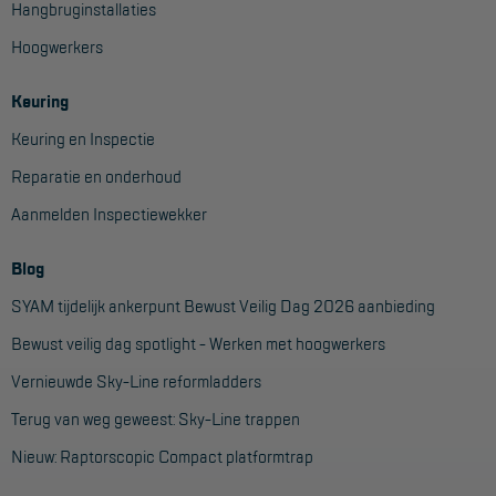
Hangbruginstallaties
Project toepassingen
Hoogwerkers
Laagbouw
Keuring
Hoogbouw
Keuring en Inspectie
Industrie
Reparatie en onderhoud
Projectvoorbeelden
Aanmelden Inspectiewekker
KEURING
Blog
Keuring en Inspectie
SYAM tijdelijk ankerpunt Bewust Veilig Dag 2026 aanbieding
Bewust veilig dag spotlight - Werken met hoogwerkers
Ladders en trappen
Vernieuwde Sky-Line reformladders
Steigers
Terug van weg geweest: Sky-Line trappen
Valbeveiliging
Nieuw: Raptorscopic Compact platformtrap
Reparatie en onderhoud