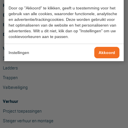
Home
Door op "Akkoord" te klikken, geeft u toestemming voor het
Hangbruginstallaties
gebruik van alle cookies, waaronder functionele, analytische
Over ons
en advertentie/trackingcookies. Deze worden gebruikt voor
Schilderwerkzaamheden
Inloggen
het optimaliseren van de website en het personaliseren van
advertenties. Wilt u dit niet, klik dan op "Instellingen" om uw
Gevelrenovatie
Contact
cookievoorkeuren aan te passen.
Industrieel onderhoud
Verkoop
Instellingen
Akkoord
Hoogwerkers
Steigers
Telescoop hoogwerkers
Ladders
Knikarmhoogwerkers
Trappen
Valbeveiliging
Spinhoogwerkers
Schaarhoogwerkers
Verhuur
Masthoogwerkers
Project toepassingen
Steiger verhuur en montage
Autohoogwerkers