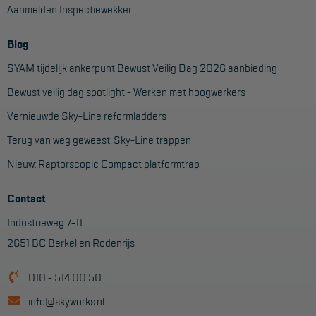
Aanmelden Inspectiewekker
Aanmelden Inspectiewekker
Blog
OVER ONS
SYAM tijdelijk ankerpunt Bewust Veilig Dag 2026 aanbieding
Vestigingen
Bewust veilig dag spotlight - Werken met hoogwerkers
Dealers
Vernieuwde Sky-Line reformladders
Werken bij ons
Terug van weg geweest: Sky-Line trappen
Nieuw: Raptorscopic Compact platformtrap
Product video's
Blog
Contact
Industrieweg 7-11
SUPPORT
2651 BC Berkel en Rodenrijs
Handleidingen
010 - 514 00 50
Tips en trucs
info@skyworks.nl