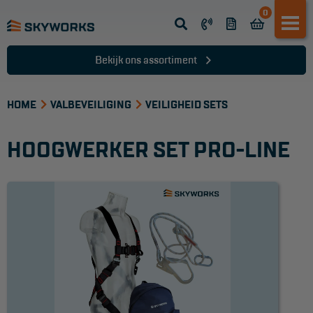
0
Opsteek ladder
Reformladder
Bekijk ons assortiment
Schuifladder
HOME
Telescopische ladder
VALBEVEILIGING
VEILIGHEID SETS
Dakladder
HOOGWERKER SET PRO-LINE
Ladder accessoires
Ladder onderdelen
TRAPPEN
Bordestrap
Dubbele trap
Werktrappen