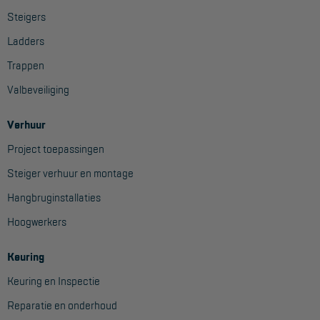
Project toepassingen
Steigers
Laagbouw
Ladders
Trappen
Hoogbouw
Valbeveiliging
Industrie
Projectvoorbeelden
Verhuur
Project toepassingen
KEURING
Steiger verhuur en montage
Keuring en Inspectie
Hangbruginstallaties
Hoogwerkers
Ladders en trappen
Steigers
Keuring
Valbeveiliging
Keuring en Inspectie
Reparatie en onderhoud
Reparatie en onderhoud