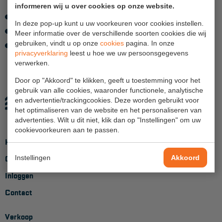
informeren wij u over cookies op onze website.
3M Harnasgordel Pro Borstbevestiging M/L
Hangbruginstallaties
In deze pop-up kunt u uw voorkeuren voor cookies instellen.
3M Positioneringslijn 2m verstelbaar met Steigerhaak
Meer informatie over de verschillende soorten cookies die wij
Schilderwerkzaamheden
gebruiken, vindt u op onze
cookies
pagina. In onze
Rugzak
privacyverklaring
leest u hoe we uw persoonsgegevens
Gevelrenovatie
verwerken.
Industrieel onderhoud
Door op "Akkoord" te klikken, geeft u toestemming voor het
gebruik van alle cookies, waaronder functionele, analytische
Hoogwerkers
en advertentie/trackingcookies. Deze worden gebruikt voor
het optimaliseren van de website en het personaliseren van
Telescoop hoogwerkers
advertenties. Wilt u dit niet, klik dan op "Instellingen" om uw
cookievoorkeuren aan te passen.
Knikarmhoogwerkers
Home
Spinhoogwerkers
Instellingen
Akkoord
Over ons
Schaarhoogwerkers
Inloggen
Masthoogwerkers
Contact
Autohoogwerkers
Verkoop