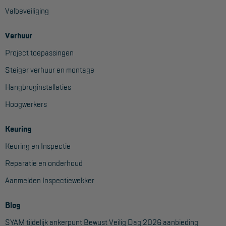
Project toepassingen
Valbeveiliging
Laagbouw
Verhuur
Hoogbouw
Project toepassingen
Industrie
Steiger verhuur en montage
Hangbruginstallaties
Projectvoorbeelden
Hoogwerkers
KEURING
Keuring
Keuring en Inspectie
Keuring en Inspectie
Ladders en trappen
Reparatie en onderhoud
Steigers
Aanmelden Inspectiewekker
Valbeveiliging
Blog
Reparatie en onderhoud
SYAM tijdelijk ankerpunt Bewust Veilig Dag 2026 aanbieding