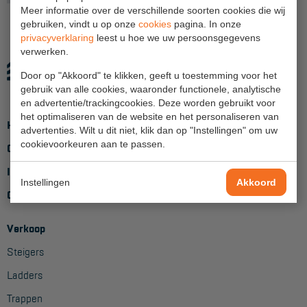
Meer informatie over de verschillende soorten cookies die wij
gebruiken, vindt u op onze
Hangbruginstallaties
cookies
pagina. In onze
privacyverklaring
leest u hoe we uw persoonsgegevens
Schilderwerkzaamheden
verwerken.
Door op "Akkoord" te klikken, geeft u toestemming voor het
Gevelrenovatie
gebruik van alle cookies, waaronder functionele, analytische
en advertentie/trackingcookies. Deze worden gebruikt voor
Industrieel onderhoud
het optimaliseren van de website en het personaliseren van
Home
advertenties. Wilt u dit niet, klik dan op "Instellingen" om uw
Hoogwerkers
cookievoorkeuren aan te passen.
Over ons
Telescoop hoogwerkers
Inloggen
Instellingen
Akkoord
Knikarmhoogwerkers
Contact
Spinhoogwerkers
Verkoop
Schaarhoogwerkers
Steigers
Masthoogwerkers
Ladders
Autohoogwerkers
Trappen