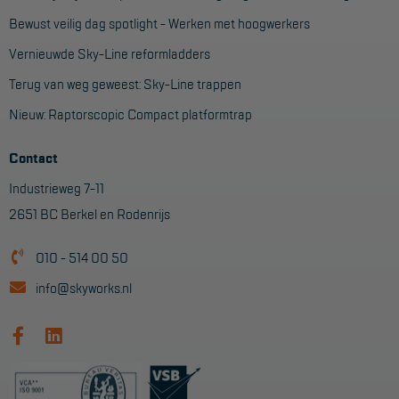
Aanmelden Inspectiewekker
Bewust veilig dag spotlight - Werken met hoogwerkers
Vernieuwde Sky-Line reformladders
OVER ONS
Terug van weg geweest: Sky-Line trappen
Vestigingen
Nieuw: Raptorscopic Compact platformtrap
Dealers
Contact
Werken bij ons
Industrieweg 7-11
Product video's
2651 BC Berkel en Rodenrijs
Blog
010 - 514 00 50
info@skyworks.nl
SUPPORT
Handleidingen
Tips en trucs