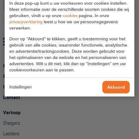
In deze pop-up kunt u uw voorkeuren voor cookies instellen.
Onderdeel
Loopvloer, Leuning
Meer informatie over de verschillende soorten cookies die wij
Hangbruginstallaties
gebruiken, vindt u op onze
cookies
pagina. In onze
privacyverklaring
leest u hoe we uw persoonsgegevens
Schilderwerkzaamheden
verwerken.
Gevelrenovatie
Door op "Akkoord" te klikken, geeft u toestemming voor het
gebruik van alle cookies, waaronder functionele, analytische
Industrieel onderhoud
en advertentie/trackingcookies. Deze worden gebruikt voor
het optimaliseren van de website en het personaliseren van
Hoogwerkers
advertenties. Wilt u dit niet, klik dan op "Instellingen" om uw
Home
cookievoorkeuren aan te passen.
Telescoop hoogwerkers
Over ons
Knikarmhoogwerkers
Inloggen
Instellingen
Akkoord
Spinhoogwerkers
Contact
Schaarhoogwerkers
Verkoop
Masthoogwerkers
Steigers
Autohoogwerkers
Ladders