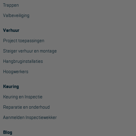
Trappen
Project toepassingen
Valbeveiliging
Laagbouw
Hoogbouw
Verhuur
Project toepassingen
Industrie
Steiger verhuur en montage
Projectvoorbeelden
Hangbruginstallaties
KEURING
Hoogwerkers
Keuring en Inspectie
Keuring
Ladders en trappen
Keuring en Inspectie
Steigers
Reparatie en onderhoud
Aanmelden Inspectiewekker
Valbeveiliging
Reparatie en onderhoud
Blog