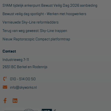
Aanmelden Inspectiewekker
SYAM tijdelijk ankerpunt Bewust Veilig Dag 2026 aanbieding
Bewust veilig dag spotlight - Werken met hoogwerkers
OVER ONS
Vernieuwde Sky-Line reformladders
Vestigingen
Terug van weg geweest: Sky-Line trappen
Dealers
Nieuw: Raptorscopic Compact platformtrap
Werken bij ons
Contact
Product video's
Industrieweg 7-11
2651 BC Berkel en Rodenrijs
Blog
010 - 514 00 50
SUPPORT
info@skyworks.nl
Handleidingen
Tips en trucs