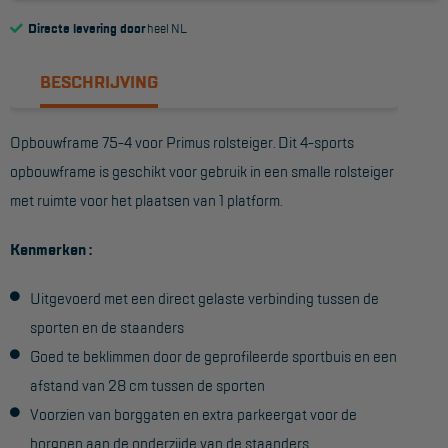
Directe levering door
heel NL
Reddingsmiddelen
BESCHRIJVING
ACTIES
CombiDeals
Opbouwframe 75-4 voor Primus rolsteiger. Dit 4-sports
opbouwframe is geschikt voor gebruik in een smalle rolsteiger
MAATWERK
met ruimte voor het plaatsen van 1 platform.
Kenmerken :
VERHUUR
Steigers
Uitgevoerd met een direct gelaste verbinding tussen de
sporten en de staanders
Rolsteigers
Goed te beklimmen door de geprofileerde sportbuis en een
Schilderstellingen
afstand van 28 cm tussen de sporten
Gevelsteigers
Voorzien van borggaten en extra parkeergat voor de
borgpen aan de onderzijde van de staanders
Steiger overkapping