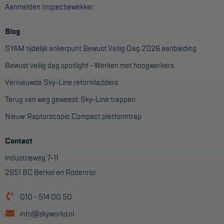
Veelgestelde vragen
Aanmelden Inspectiewekker
Wet- en regelgeving
Blog
Garantie
SYAM tijdelijk ankerpunt Bewust Veilig Dag 2026 aanbieding
Algemene voorwaarden
Bewust veilig dag spotlight - Werken met hoogwerkers
Webshop voorwaarden
Vernieuwde Sky-Line reformladders
Terug van weg geweest: Sky-Line trappen
Nieuw: Raptorscopic Compact platformtrap
Contact
Industrieweg 7-11
2651 BC Berkel en Rodenrijs
010 - 514 00 50
info@skyworks.nl