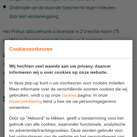
Onderzijde van de staander beschermd tegen indeuken
Hangbruginstallaties
door een versterkingsring
Schilderwerkzaamheden
Het Primus opbouwframe is leverbaar in 2 breedte maten (75
Gevelrenovatie
en 135) en 2 lengte maten (4-sporten en 7-sporten).
Industrieel onderhoud
Cookievoorkeuren
Let op!
Dit onderdeel is uitsluitend te gebruiken in combinatie
Hoogwerkers
met andere Primus rolsteigeronderdelen. De maatvoering
Wij hechten veel waarde aan uw privacy, daarom
Telescoop hoogwerkers
wijkt af van standaard Sky-Line en Pro-Line rolsteiger
informeren wij u over cookies op onze website.
onderdelen.
Knikarmhoogwerkers
In deze pop-up kunt u uw voorkeuren voor cookies instellen.
Meer informatie over de verschillende soorten cookies die wij
Spinhoogwerkers
gebruiken, vindt u op onze
cookies
pagina. In onze
SPECIFICATIES
privacyverklaring
leest u hoe we uw persoonsgegevens
Schaarhoogwerkers
verwerken.
Aantal sporten
4
Door op "Akkoord" te klikken, geeft u toestemming voor het
Masthoogwerkers
gebruik van alle cookies, waaronder functionele, analytische
Uitvoering
75 - smal
Autohoogwerkers
en advertentie/trackingcookies. Deze worden gebruikt voor
het optimaliseren van de website en het personaliseren van