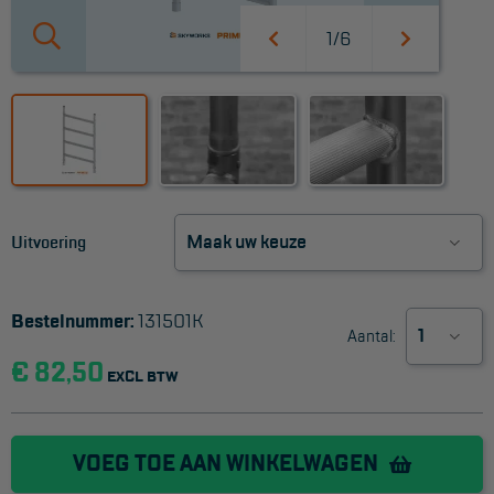
1/6
Werkbordes
Magazijntrap
Trailertrap
Trap accessoires
Trap onderdelen
Uitvoering
Schraag
VALBEVEILIGING
Bestelnummer:
131501K
Aantal:
Veiligheid sets
€ 82,50
EXCL BTW
Harnas gordels
Verbindingsmiddelen
VOEG TOE AAN WINKELWAGEN
Anker middelen