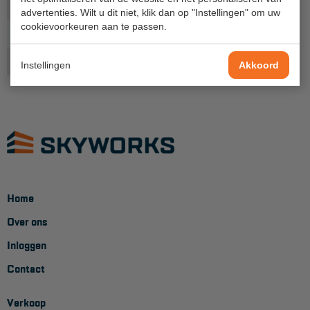
Gewicht (kg)
3,8
Project toepassingen
advertenties. Wilt u dit niet, klik dan op "Instellingen" om uw
cookievoorkeuren aan te passen.
Productlijn
Primus
Laagbouw
Onderdeel
Opbouwframe
Instellingen
Hoogbouw
Akkoord
Industrie
Projectvoorbeelden
KEURING
Keuring en Inspectie
Home
Ladders en trappen
Over ons
Steigers
Inloggen
Contact
Valbeveiliging
Reparatie en onderhoud
Verkoop