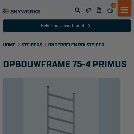
0
Opsteek ladder
Reformladder
Bekijk ons assortiment
Schuifladder
HOME
Telescopische ladder
STEIGERS
ONDERDELEN ROLSTEIGER
Dakladder
OPBOUWFRAME 75-4 PRIMUS
Ladder accessoires
Ladder onderdelen
TRAPPEN
Bordestrap
Dubbele trap
Werktrappen