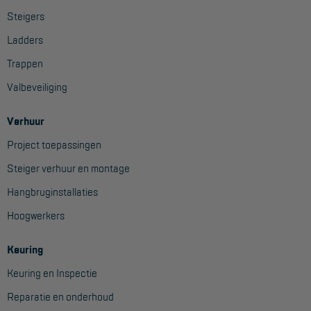
Aanmelden Inspectiewekker
Steigers
Ladders
OVER ONS
Trappen
Vestigingen
Valbeveiliging
Dealers
Verhuur
Werken bij ons
Project toepassingen
Product video's
Steiger verhuur en montage
Blog
Hangbruginstallaties
Hoogwerkers
SUPPORT
Keuring
Handleidingen
Keuring en Inspectie
Tips en trucs
Reparatie en onderhoud