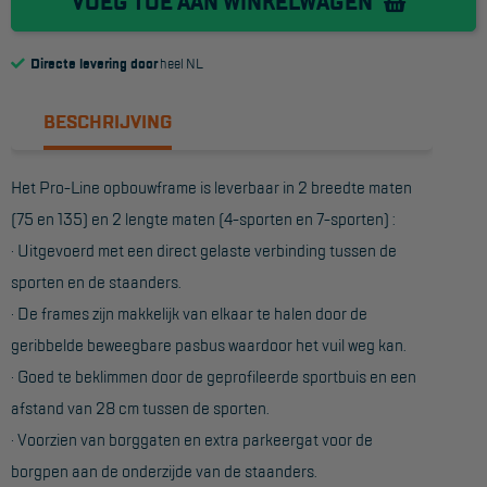
VOEG TOE AAN WINKELWAGEN
Reddingsmiddelen
Directe levering door
heel NL
ACTIES
BESCHRIJVING
CombiDeals
Het Pro-Line opbouwframe is leverbaar in 2 breedte maten
MAATWERK
(75 en 135) en 2 lengte maten (4-sporten en 7-sporten) :
· Uitgevoerd met een direct gelaste verbinding tussen de
VERHUUR
sporten en de staanders.
· De frames zijn makkelijk van elkaar te halen door de
Steigers
geribbelde beweegbare pasbus waardoor het vuil weg kan.
Rolsteigers
· Goed te beklimmen door de geprofileerde sportbuis en een
Schilderstellingen
afstand van 28 cm tussen de sporten.
· Voorzien van borggaten en extra parkeergat voor de
Gevelsteigers
borgpen aan de onderzijde van de staanders.
Steiger overkapping