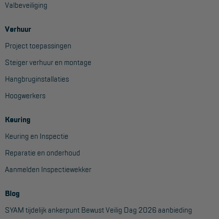
Valbeveiliging
Aanmelden Inspectiewekker
Verhuur
OVER ONS
Project toepassingen
Vestigingen
Steiger verhuur en montage
Dealers
Hangbruginstallaties
Werken bij ons
Hoogwerkers
Product video's
Keuring
Blog
Keuring en Inspectie
Reparatie en onderhoud
SUPPORT
Aanmelden Inspectiewekker
Handleidingen
Blog
Tips en trucs
SYAM tijdelijk ankerpunt Bewust Veilig Dag 2026 aanbieding