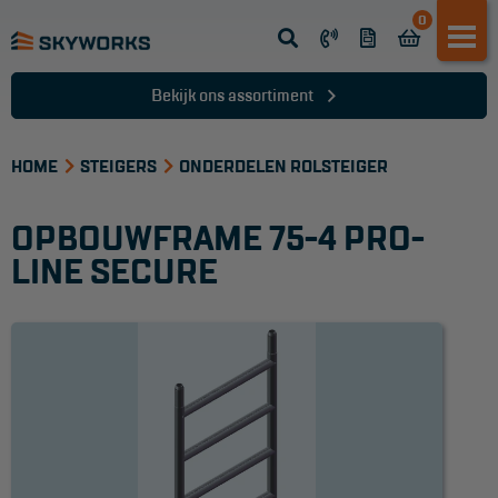
0
Opsteek ladder
Reformladder
Bekijk ons assortiment
Schuifladder
HOME
Telescopische ladder
STEIGERS
ONDERDELEN ROLSTEIGER
Dakladder
OPBOUWFRAME 75-4 PRO-
Ladder accessoires
LINE SECURE
Ladder onderdelen
TRAPPEN
Bordestrap
Dubbele trap
Werktrappen