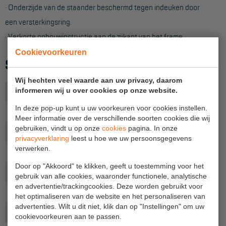
· Onderzijde van de staander beschermd tegen indeuken door
Hangbruginstallaties
een versterkingsring.
· Verkorte opbouwinstructie aan de zijkant van het frame.
Schilderwerkzaamheden
Cookievoorkeuren
Gevelrenovatie
SPECIFICATIES
Industrieel onderhoud
Wij hechten veel waarde aan uw privacy, daarom
informeren wij u over cookies op onze website.
Aantal sporten
4
Hoogwerkers
In deze pop-up kunt u uw voorkeuren voor cookies instellen.
Breedte (m)
0,75
Telescoop hoogwerkers
Meer informatie over de verschillende soorten cookies die wij
gebruiken, vindt u op onze
cookies
pagina. In onze
Uitvoering
75 - smal
Knikarmhoogwerkers
privacyverklaring
leest u hoe we uw persoonsgegevens
verwerken.
Hoogte (m)
1,12
Spinhoogwerkers
Door op "Akkoord" te klikken, geeft u toestemming voor het
Gewicht (kg)
3,8
Schaarhoogwerkers
gebruik van alle cookies, waaronder functionele, analytische
en advertentie/trackingcookies. Deze worden gebruikt voor
Productlijn
Pro-Line
Masthoogwerkers
het optimaliseren van de website en het personaliseren van
advertenties. Wilt u dit niet, klik dan op "Instellingen" om uw
Onderdeel
Opbouwframe
Autohoogwerkers
cookievoorkeuren aan te passen.