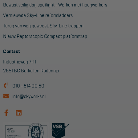
Veelgestelde vragen
Bewust veilig dag spotlight - Werken met hoogwerkers
Wet- en regelgeving
Vernieuwde Sky-Line reformladders
Garantie
Terug van weg geweest: Sky-Line trappen
Nieuw: Raptorscopic Compact platformtrap
Algemene voorwaarden
Webshop voorwaarden
Contact
Industrieweg 7-11
2651 BC Berkel en Rodenrijs
010 - 514 00 50
info@skyworks.nl