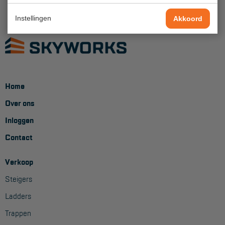
Project toepassingen
Instellingen
Akkoord
Laagbouw
Hoogbouw
Industrie
Home
Projectvoorbeelden
Over ons
KEURING
Inloggen
Keuring en Inspectie
Contact
Ladders en trappen
Verkoop
Steigers
Steigers
Valbeveiliging
Ladders
Trappen
Reparatie en onderhoud