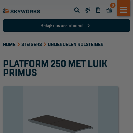
0
Opsteek ladder
Reformladder
Bekijk ons assortiment
Schuifladder
HOME
Telescopische ladder
STEIGERS
ONDERDELEN ROLSTEIGER
Dakladder
PLATFORM 250 MET LUIK
Ladder accessoires
PRIMUS
Ladder onderdelen
TRAPPEN
Bordestrap
Dubbele trap
Werktrappen