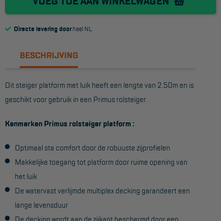
VOEG TOE AAN WINKELWAGEN
Reddingsmiddelen
Directe levering door
heel NL
ACTIES
BESCHRIJVING
CombiDeals
Dit steiger platform met luik heeft een lengte van 2,50m en is
MAATWERK
geschikt voor gebruik in een Primus rolsteiger.
Kenmerken Primus rolsteiger platform :
VERHUUR
Steigers
Optimaal sta comfort door de robuuste zijprofielen
Makkelijke toegang tot platform door ruime opening van
Rolsteigers
het luik
Schilderstellingen
De watervast verlijmde multiplex decking garandeert een
Gevelsteigers
lange levensduur
De decking wordt aan de zijkant beschermd door een
Steiger overkapping