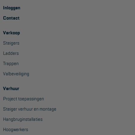
Aanmelden Inspectiewekker
Inloggen
Contact
OVER ONS
Verkoop
Vestigingen
Steigers
Dealers
Ladders
Werken bij ons
Trappen
Product video's
Valbeveiliging
Blog
Verhuur
Project toepassingen
SUPPORT
Steiger verhuur en montage
Handleidingen
Hangbruginstallaties
Tips en trucs
Hoogwerkers