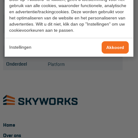
Project toepassingen
gebruik van alle cookies, waaronder functionele, analytische
Soort platform
Houten platform
en advertentie/trackingcookies. Deze worden gebruikt voor
Laagbouw
het optimaliseren van de website en het personaliseren van
Platformlengte
2,50
advertenties. Wilt u dit niet, klik dan op "Instellingen" om uw
(m)
Hoogbouw
cookievoorkeuren aan te passen.
Gewicht (kg)
17,5
Industrie
Instellingen
Akkoord
Productlijn
Primus
Projectvoorbeelden
Onderdeel
Platform
KEURING
Keuring en Inspectie
Ladders en trappen
Steigers
Valbeveiliging
Home
Reparatie en onderhoud
Over ons