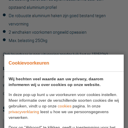
opstaand aluminium profiel
Hangbruginstallaties
De robuuste aluminium haken zijn goed bestand tegen
Schilderwerkzaamheden
vervorming
2 windhaken voorkomen ongewild opwaaien
Gevelrenovatie
Max. belasting 250kg
Industrieel onderhoud
Ook leverbaar in een uitvoering zonder luik (art.nr. 131512K).
Hoogwerkers
Cookievoorkeuren
Telescoop hoogwerkers
Let op!
Dit onderdeel is uitsluitend te gebruiken in combinatie
met andere Primus rolsteigeronderdelen. De maatvoering
Knikarmhoogwerkers
Wij hechten veel waarde aan uw privacy, daarom
wijkt af van standaard Sky-Line en Pro-Line rolsteiger
informeren wij u over cookies op onze website.
Spinhoogwerkers
onderdelen.
In deze pop-up kunt u uw voorkeuren voor cookies instellen.
Schaarhoogwerkers
Meer informatie over de verschillende soorten cookies die wij
gebruiken, vindt u op onze
cookies
pagina. In onze
SPECIFICATIES
Masthoogwerkers
privacyverklaring
leest u hoe we uw persoonsgegevens
verwerken.
Autohoogwerkers
Uitvoering
Met luik
Door op "Akkoord" te klikken, geeft u toestemming voor het