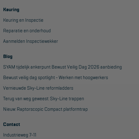
Veelgestelde vragen
Keuring
Wet- en regelgeving
Keuring en Inspectie
Garantie
Reparatie en onderhoud
Algemene voorwaarden
Aanmelden Inspectiewekker
Webshop voorwaarden
Blog
SYAM tijdelijk ankerpunt Bewust Veilig Dag 2026 aanbieding
Bewust veilig dag spotlight - Werken met hoogwerkers
Vernieuwde Sky-Line reformladders
Terug van weg geweest: Sky-Line trappen
Nieuw: Raptorscopic Compact platformtrap
Contact
Industrieweg 7-11