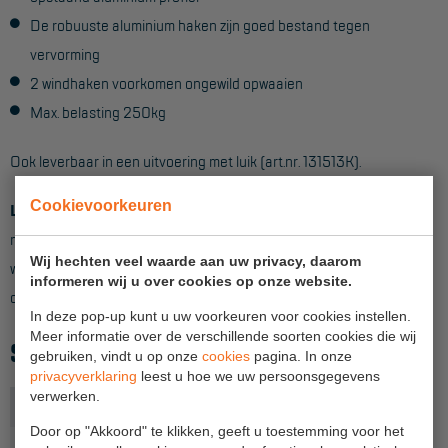
De robuuste aluminium haken zijn goed bestand tegen
Hangbruginstallaties
vervorming
Schilderwerkzaamheden
2 windhaken voorkomen ongewild opwaaien
Max. belasting 250kg
Gevelrenovatie
Industrieel onderhoud
Ook leverbaar in een uitvoering met luik (art.nr. 131513K).
Hoogwerkers
Cookievoorkeuren
Let op!
Dit onderdeel is uitsluitend te gebruiken in combinatie
Telescoop hoogwerkers
met andere Primus rolsteigeronderdelen. De maatvoering
Wij hechten veel waarde aan uw privacy, daarom
wijkt af van standaard Sky-Line en Pro-Line rolsteiger
Knikarmhoogwerkers
informeren wij u over cookies op onze website.
onderdelen.
Spinhoogwerkers
In deze pop-up kunt u uw voorkeuren voor cookies instellen.
Meer informatie over de verschillende soorten cookies die wij
SPECIFICATIES
Schaarhoogwerkers
gebruiken, vindt u op onze
cookies
pagina. In onze
privacyverklaring
leest u hoe we uw persoonsgegevens
Masthoogwerkers
verwerken.
Uitvoering
Zonder luik
Autohoogwerkers
Door op "Akkoord" te klikken, geeft u toestemming voor het
Soort platform
Houten platform