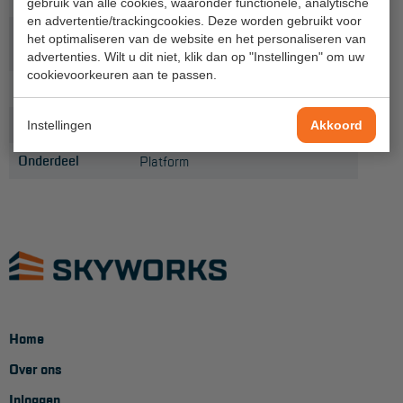
gebruik van alle cookies, waaronder functionele, analytische
Project toepassingen
en advertentie/trackingcookies. Deze worden gebruikt voor
Platformlengte
het optimaliseren van de website en het personaliseren van
2,50
Laagbouw
(m)
advertenties. Wilt u dit niet, klik dan op "Instellingen" om uw
cookievoorkeuren aan te passen.
Hoogbouw
Gewicht (kg)
17,5
Industrie
Productlijn
Primus
Instellingen
Akkoord
Projectvoorbeelden
Onderdeel
Platform
KEURING
Keuring en Inspectie
Ladders en trappen
Steigers
Home
Valbeveiliging
Over ons
Reparatie en onderhoud
Inloggen