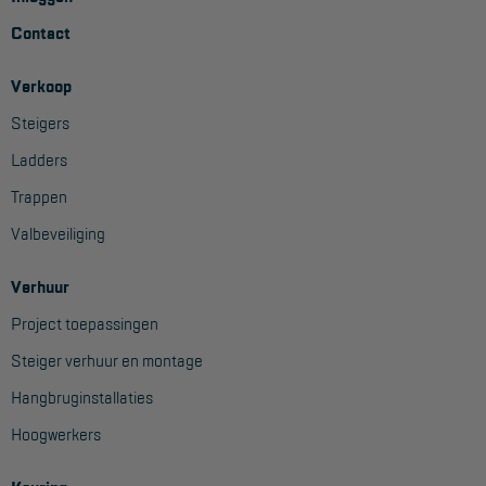
Aanmelden Inspectiewekker
Contact
OVER ONS
Verkoop
Steigers
Vestigingen
Ladders
Dealers
Trappen
Werken bij ons
Valbeveiliging
Product video's
Verhuur
Blog
Project toepassingen
SUPPORT
Steiger verhuur en montage
Hangbruginstallaties
Handleidingen
Hoogwerkers
Tips en trucs