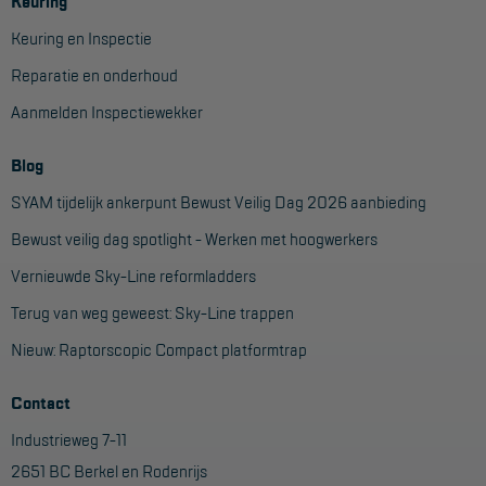
Veelgestelde vragen
Keuring
Keuring en Inspectie
Wet- en regelgeving
Reparatie en onderhoud
Garantie
Aanmelden Inspectiewekker
Algemene voorwaarden
Blog
Webshop voorwaarden
SYAM tijdelijk ankerpunt Bewust Veilig Dag 2026 aanbieding
Bewust veilig dag spotlight - Werken met hoogwerkers
Vernieuwde Sky-Line reformladders
Terug van weg geweest: Sky-Line trappen
Nieuw: Raptorscopic Compact platformtrap
Contact
Industrieweg 7-11
2651 BC Berkel en Rodenrijs