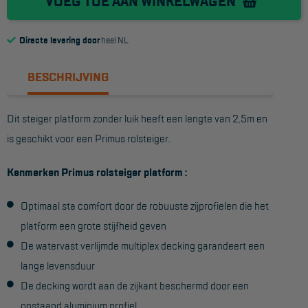
VOEG TOE AAN WINKELWAGEN
Reddingsmiddelen
Directe levering door
heel NL
ACTIES
BESCHRIJVING
CombiDeals
Dit steiger platform zonder luik heeft een lengte van 2,5m en
MAATWERK
is geschikt voor een Primus rolsteiger.
Kenmerken Primus rolsteiger platform :
VERHUUR
Steigers
Optimaal sta comfort door de robuuste zijprofielen die het
platform een grote stijfheid geven
Rolsteigers
De watervast verlijmde multiplex decking garandeert een
Schilderstellingen
lange levensduur
Gevelsteigers
De decking wordt aan de zijkant beschermd door een
opstaand aluminium profiel
Steiger overkapping