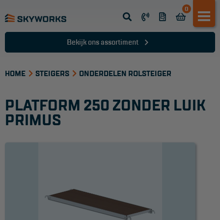
0
Opsteek ladder
Reformladder
Bekijk ons assortiment
Schuifladder
HOME
Telescopische ladder
STEIGERS
ONDERDELEN ROLSTEIGER
Dakladder
PLATFORM 250 ZONDER LUIK
Ladder accessoires
PRIMUS
Ladder onderdelen
TRAPPEN
Bordestrap
Dubbele trap
Werktrappen