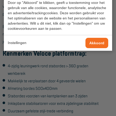
Veelgestelde vragen
Door op "Akkoord" te klikken, geeft u toestemming voor het
voor een soepele geleiding zijn onderdelen op een aantal
gebruik van alle cookies, waaronder functionele, analytische
Wet- en regelgeving
en advertentie/trackingcookies. Deze worden gebruikt voor
plekken voorzien van kunststof bekleding.
het optimaliseren van de website en het personaliseren van
Garantie
advertenties. Wilt u dit niet, klik dan op "Instellingen" om uw
Ben je klaar met het werk dan klap je de trap weer net zo
cookievoorkeuren aan te passen.
Algemene voorwaarden
makkelijk in en met de transportwielen aan de voorzijde verrol
Webshop voorwaarden
je hem zonder sjouwen weer naar de volgende klus.
Instellingen
Akkoord
Kenmerken Veloce platformtrap:
4-zijdig leuningwerk rond stabordes > 360 graden
werkbereik
Makkelijk te verplaatsen door 4 geveerde wielen
Afmeting bordes 500x400mm
Stabordes voorzien van kantplanken aan 3 zijden
Inklapbare stabilisatoren voor extra zijdelingse stabiliteit
Duurzaam gefelste stijl-trede verbinding