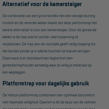
Alternatief voor de kamersteiger
Hangbruginstallaties
De combinatie van een groot bordes met een stevige leuning
Schilderwerkzaamheden
rondom en de verende wielen maakt dat deze platformtrap het
Gevelrenovatie
betere alternatief is voor een kamersteiger. Door de geveerde
wielen is de trap snel en zonder veel inspanning te
Industrieel onderhoud
verplaatsen. De trap aan de voorzijde geeft veilig toegang tot
Hoogwerkers
het bordes zonder je in allerlei bochten te hoeven wringen.
Telescoop hoogwerkers
Daarnaast is er standaard een legbord en een
gereedschaphouder aanwezig waar je veilig je materiaal op
Knikarmhoogwerkers
kan wegleggen.
Spinhoogwerkers
Platformtrap voor dagelijks gebruik
Schaarhoogwerkers
Masthoogwerkers
De Veloce platformtrap combineert een optimaal stacomfort
met maximale veiligheid. Daarom is dit de keus van de vakman
Autohoogwerkers
die net iets meer verwacht van het gereedschap waar hij mee