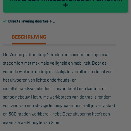
Reddingsmiddelen
Directe levering door
heel NL
ACTIES
BESCHRIJVING
CombiDeals
De Veloce platformtrap 2 treden combineert een optimaal
MAATWERK
stacomfort met maximale veiligheid en mobiliteit. Door de
verende wielen is de trap makkelijk te verrollen en ideaal voor
VERHUUR
het uitvoeren van lichte onderhouds- en
Steigers
installatiewerkzaamheden in bijvoorbeeld een kantoor of
Rolsteigers
schoolgebouw. Het ruime werkbordes van de trap is rondom
voorzien van een stevige leuning waardoor je altijd veilig staat
Schilderstellingen
en 360 graden werkbereik hebt. Deze uitvoering heeft een
Gevelsteigers
maximale werkhoogte van 2,5m.
Steiger overkapping