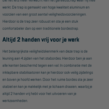
Project toepassingen
werkt. De trap is gemaakt van hoge kwaliteit aluminium en
Laagbouw
voorzien van een groot aantal veiligheidsvoorzieningen.
Hierdoor is de trap zeer robuust en sta je een stuk
Hoogbouw
comfortabeler dan op een traditionele bordestrap.
Industrie
Altijd 2 handen vrij voor je werk
Projectvoorbeelden
Het belangrijkste veiligheidskenmerk van deze trap is de
KEURING
leuning aan 4 zijden van het stabordes. Hierdoor ben je aan
alle kanten beschermd tegen een val. In combinatie met de
Keuring en Inspectie
inklapbare stabilisatoren kan je hierdoor ook veilig zijdelings
Ladders en trappen
en boven je hoofd werken. Door het ruime bordes sta je zeer
Steigers
stabiel en kan je makkelijk met je lichaam draaien, waarbij je
altijd 2 handen vrij hebt voor het uitvoeren van je
Valbeveiliging
werkzaamheden.
Reparatie en onderhoud