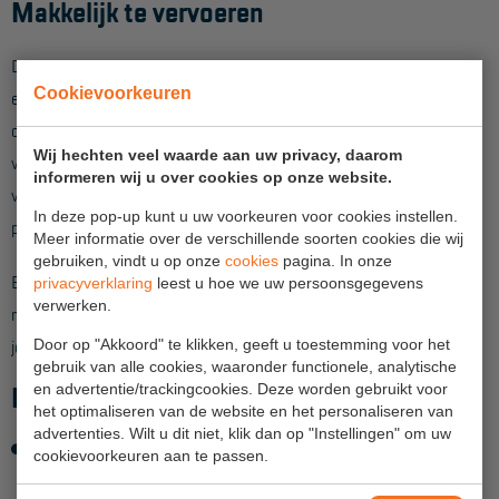
Makkelijk te vervoeren
Aanmelden Inspectiewekker
Door diverse slimme vergrendelingsmechanismen is de trap
OVER ONS
Cookievoorkeuren
eenvoudig in en uit te klappen. De leuning borgt zichzelf als je
die naar boven uitklapt. De stabilisatoren zijn telescopisch
Vestigingen
Wij hechten veel waarde aan uw privacy, daarom
verstelbaar en worden geborgd door een drukmechanisme. En
Dealers
informeren wij u over cookies op onze website.
voor een soepele geleiding zijn onderdelen op een aantal
Werken bij ons
In deze pop-up kunt u uw voorkeuren voor cookies instellen.
plekken voorzien van kunststof bekleding.
Meer informatie over de verschillende soorten cookies die wij
Product video's
gebruiken, vindt u op onze
cookies
pagina. In onze
Ben je klaar met het werk dan klap je de trap weer net zo
privacyverklaring
leest u hoe we uw persoonsgegevens
Blog
verwerken.
makkelijk in en met de transportwielen aan de voorzijde verrol
je hem zonder sjouwen weer naar de volgende klus.
Door op "Akkoord" te klikken, geeft u toestemming voor het
gebruik van alle cookies, waaronder functionele, analytische
SUPPORT
en advertentie/trackingcookies. Deze worden gebruikt voor
Kenmerken Sherpamatic platformtrap:
het optimaliseren van de website en het personaliseren van
Handleidingen
advertenties. Wilt u dit niet, klik dan op "Instellingen" om uw
4-zijdig leuningwerk rond stabordes > 360 graden
Tips en trucs
cookievoorkeuren aan te passen.
werkbereik > 2 handen vrij