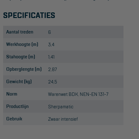
SPECIFICATIES
Aantal treden
6
Werkhoogte (m)
3,4
Stahoogte (m)
1,41
Opberglengte (m)
2,87
Gewicht (kg)
24,5
Norm
Warenwet BDK, NEN-EN 131-7
Productlijn
Sherpamatic
Gebruik
Zwaar intensief