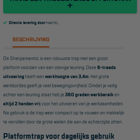
Reddingsmiddelen
Directe levering door
heel NL
ACTIES
BESCHRIJVING
CombiDeals
De Sherpamamtic is een robuuste trap met een groot
MAATWERK
platform voorzien van een stevige leuning. Deze
6-treeds
uitvoering
heeft een
werkhoogte van 3,4m
. Het grote
VERHUUR
werkbordes geeft je veel bewegingsvrijheid. Omdat je veilig
Steigers
achter een leuning staat heb je
360 graden werkbereik
en
Rolsteigers
altijd 2 handen vri
j voor het uitvoeren van je werkzaamheden.
Na gebruik is de trap weer compact op te vouwen en makkelijk
Schilderstellingen
te verrollen door de grote wielen die aan de achterzijde zitten.
Gevelsteigers
Platformtrap voor dagelijks gebruik
Steiger overkapping