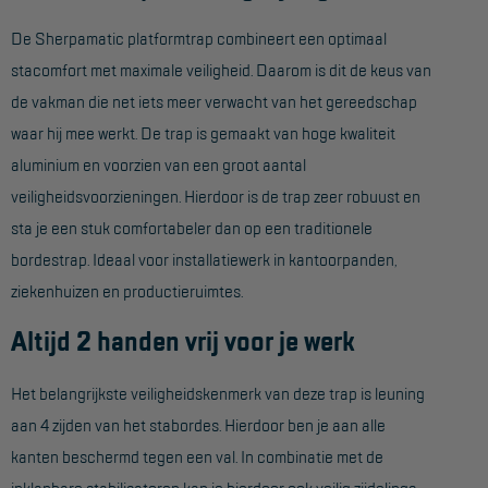
De Sherpamatic platformtrap combineert een optimaal
Hangbruginstallaties
stacomfort met maximale veiligheid. Daarom is dit de keus van
Schilderwerkzaamheden
de vakman die net iets meer verwacht van het gereedschap
Gevelrenovatie
waar hij mee werkt. De trap is gemaakt van hoge kwaliteit
aluminium en voorzien van een groot aantal
Industrieel onderhoud
veiligheidsvoorzieningen. Hierdoor is de trap zeer robuust en
Hoogwerkers
sta je een stuk comfortabeler dan op een traditionele
Telescoop hoogwerkers
bordestrap. Ideaal voor installatiewerk in kantoorpanden,
ziekenhuizen en productieruimtes.
Knikarmhoogwerkers
Altijd 2 handen vrij voor je werk
Spinhoogwerkers
Schaarhoogwerkers
Het belangrijkste veiligheidskenmerk van deze trap is leuning
Masthoogwerkers
aan 4 zijden van het stabordes. Hierdoor ben je aan alle
kanten beschermd tegen een val. In combinatie met de
Autohoogwerkers
inklapbare stabilisatoren kan je hierdoor ook veilig zijdelings