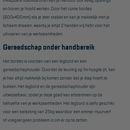
Project toepassingen
en boven je hoofd werken. Door het ruime bordes
Laagbouw
(600x400mm) sta je zeer stabiel en kan je makkelijk met je
lichaam draaien, waarbij je altijd 2 handen vrij hebt voor het
Hoogbouw
uitvoeren van je werkzaamheden.
Industrie
Gereedschap onder handbereik
Projectvoorbeelden
Het bordes is voorzien van een legbord en een
KEURING
gereedschaphouder. Doordat de leuning op 1m hoogte zit, kan
je hier altijd makkelijk bij komen zonder dat je diep hoeft te
Keuring en Inspectie
bukken. Het legbord en de gereedschaphouder zijn
Ladders en trappen
uitwisselbaar, zodat je deze goed kan afstemmen op de
Steigers
behoefte van je werkzaamheden. Het legbord is zelfs geschikt
voor een belasting van 25kg waardoor een emmer muurverf
Valbeveiliging
of voegsel geen probleem is om er op te zetten.
Reparatie en onderhoud