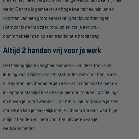
Project toepassingen
werkt. De trap is gemaakt van hoge kwaliteit aluminium en
Laagbouw
voorzien van een groot aantal veiligheidsvoorzieningen.
Hierdoor is de trap zeer robuust en sta je een stuk
Hoogbouw
comfortabeler dan op een traditionele bordestrap.
Industrie
Altijd 2 handen vrij voor je werk
Projectvoorbeelden
Het belangrijkste veiligheidskenmerk van deze trap is de
KEURING
leuning aan 4 zijden van het stabordes. Hierdoor ben je aan
alle kanten beschermd tegen een val. In combinatie met de
Keuring en Inspectie
inklapbare stabilisatoren kan je hierdoor ook veilig zijdelings
Ladders en trappen
en boven je hoofd werken. Door het ruime bordes sta je zeer
Steigers
stabiel en kan je makkelijk met je lichaam draaien, waarbij je
altijd 2 handen vrij hebt voor het uitvoeren van je
Valbeveiliging
werkzaamheden.
Reparatie en onderhoud