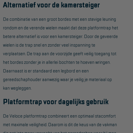
Alternatief voor de kamersteiger
Hangbruginstallaties
De combinatie van een groot bordes met een stevige leuning
Schilderwerkzaamheden
rondom en de verende wielen maakt dat deze platformtrap het
Gevelrenovatie
betere alternatief is voor een kamersteiger. Door de geveerde
wielen is de trap snel en zonder veel inspanning te
Industrieel onderhoud
verplaatsen. De trap aan de voorzijde geeft veilig toegang tot
Hoogwerkers
het bordes zonder je in allerlei bochten te hoeven wringen.
Telescoop hoogwerkers
Daarnaast is er standaard een legbord en een
gereedschaphouder aanwezig waar je veilig je materiaal op
Knikarmhoogwerkers
kan wegleggen.
Spinhoogwerkers
Platformtrap voor dagelijks gebruik
Schaarhoogwerkers
Masthoogwerkers
De Veloce platformtrap combineert een optimaal stacomfort
met maximale veiligheid. Daarom is dit de keus van de vakman
Autohoogwerkers
die net iets meer verwacht van het gereedschap waar hij mee