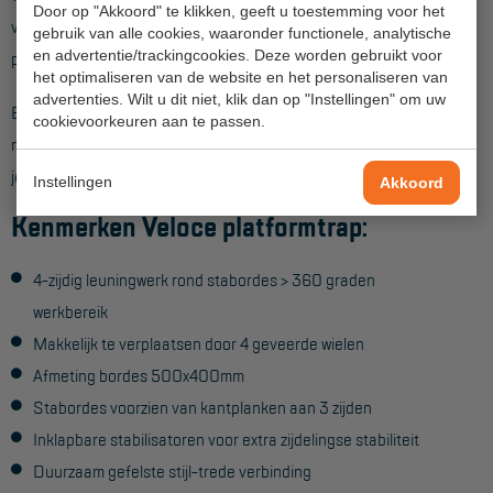
Veelgestelde vragen
Door op "Akkoord" te klikken, geeft u toestemming voor het
voor een soepele geleiding zijn onderdelen op een aantal
gebruik van alle cookies, waaronder functionele, analytische
Wet- en regelgeving
en advertentie/trackingcookies. Deze worden gebruikt voor
plekken voorzien van kunststof bekleding.
het optimaliseren van de website en het personaliseren van
Garantie
advertenties. Wilt u dit niet, klik dan op "Instellingen" om uw
Ben je klaar met het werk dan klap je de trap weer net zo
cookievoorkeuren aan te passen.
Algemene voorwaarden
makkelijk in en met de transportwielen aan de voorzijde verrol
Webshop voorwaarden
je hem zonder sjouwen weer naar de volgende klus.
Instellingen
Akkoord
Kenmerken Veloce platformtrap:
4-zijdig leuningwerk rond stabordes > 360 graden
werkbereik
Makkelijk te verplaatsen door 4 geveerde wielen
Afmeting bordes 500x400mm
Stabordes voorzien van kantplanken aan 3 zijden
Inklapbare stabilisatoren voor extra zijdelingse stabiliteit
Duurzaam gefelste stijl-trede verbinding