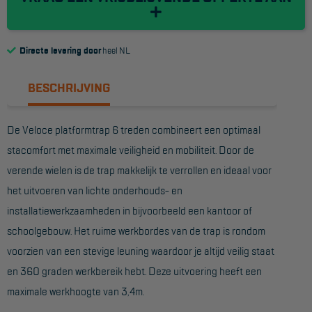
Reddingsmiddelen
Directe levering door
heel NL
ACTIES
BESCHRIJVING
CombiDeals
De Veloce platformtrap 6 treden combineert een optimaal
MAATWERK
stacomfort met maximale veiligheid en mobiliteit. Door de
verende wielen is de trap makkelijk te verrollen en ideaal voor
VERHUUR
het uitvoeren van lichte onderhouds- en
Steigers
installatiewerkzaamheden in bijvoorbeeld een kantoor of
Rolsteigers
schoolgebouw. Het ruime werkbordes van de trap is rondom
voorzien van een stevige leuning waardoor je altijd veilig staat
Schilderstellingen
en 360 graden werkbereik hebt. Deze uitvoering heeft een
Gevelsteigers
maximale werkhoogte van 3,4m.
Steiger overkapping