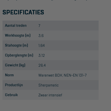
SPECIFICATIES
Aantal treden
7
Werkhoogte (m)
3,6
Stahoogte (m)
1,64
Opberglengte (m)
3,12
Gewicht (kg)
26,4
Norm
Warenwet BDK, NEN-EN 131-7
Productlijn
Sherpamatic
Gebruik
Zwaar intensief