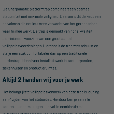
De Sherpamatic platformtrap combineert een optimaal
Hangbruginstallaties
stacomfort met maximale veiligheid. Daarom is dit de keus van
Schilderwerkzaamheden
de vakman die net iets meer verwacht van het gereedschap
Gevelrenovatie
waar hij mee werkt. De trap is gemaakt van hoge kwaliteit
aluminium en voorzien van een groot aantal
Industrieel onderhoud
veiligheidsvoorzieningen. Hierdoor is de trap zeer robuust en
Hoogwerkers
sta je een stuk comfortabeler dan op een traditionele
Telescoop hoogwerkers
bordestrap. Ideaal voor installatiewerk in kantoorpanden,
ziekenhuizen en productieruimtes.
Knikarmhoogwerkers
Altijd 2 handen vrij voor je werk
Spinhoogwerkers
Schaarhoogwerkers
Het belangrijkste veiligheidskenmerk van deze trap is leuning
Masthoogwerkers
aan 4 zijden van het stabordes. Hierdoor ben je aan alle
kanten beschermd tegen een val. In combinatie met de
Autohoogwerkers
inklapbare stabilisatoren kan je hierdoor ook veilig zijdelings