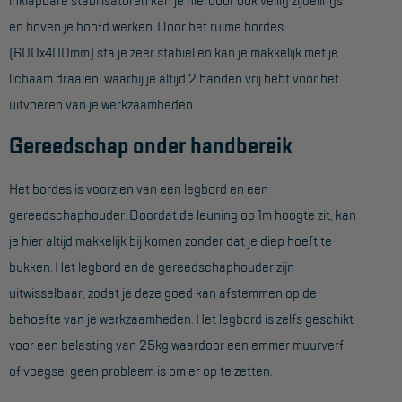
Project toepassingen
en boven je hoofd werken. Door het ruime bordes
Laagbouw
(600x400mm) sta je zeer stabiel en kan je makkelijk met je
lichaam draaien, waarbij je altijd 2 handen vrij hebt voor het
Hoogbouw
uitvoeren van je werkzaamheden.
Industrie
Gereedschap onder handbereik
Projectvoorbeelden
Het bordes is voorzien van een legbord en een
KEURING
gereedschaphouder. Doordat de leuning op 1m hoogte zit, kan
je hier altijd makkelijk bij komen zonder dat je diep hoeft te
Keuring en Inspectie
bukken. Het legbord en de gereedschaphouder zijn
Ladders en trappen
uitwisselbaar, zodat je deze goed kan afstemmen op de
Steigers
behoefte van je werkzaamheden. Het legbord is zelfs geschikt
voor een belasting van 25kg waardoor een emmer muurverf
Valbeveiliging
of voegsel geen probleem is om er op te zetten.
Reparatie en onderhoud