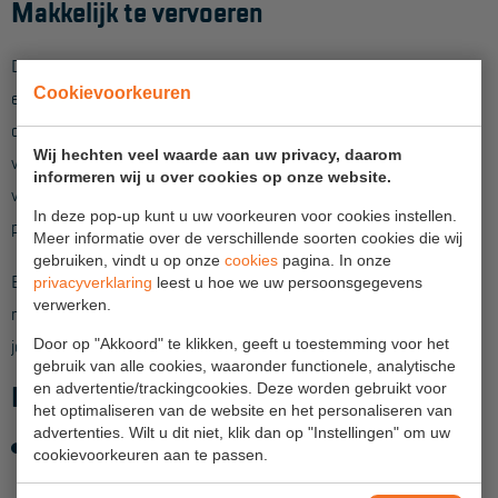
Makkelijk te vervoeren
Aanmelden Inspectiewekker
Door diverse slimme vergrendelingsmechanismen is de trap
OVER ONS
Cookievoorkeuren
eenvoudig in en uit te klappen. De leuning borgt zichzelf als je
die naar boven uitklapt. De stabilisatoren zijn telescopisch
Vestigingen
Wij hechten veel waarde aan uw privacy, daarom
verstelbaar en worden geborgd door een drukmechanisme. En
Dealers
informeren wij u over cookies op onze website.
voor een soepele geleiding zijn onderdelen op een aantal
Werken bij ons
In deze pop-up kunt u uw voorkeuren voor cookies instellen.
plekken voorzien van kunststof bekleding.
Meer informatie over de verschillende soorten cookies die wij
Product video's
gebruiken, vindt u op onze
cookies
pagina. In onze
Ben je klaar met het werk dan klap je de trap weer net zo
privacyverklaring
leest u hoe we uw persoonsgegevens
Blog
verwerken.
makkelijk in en met de transportwielen aan de voorzijde verrol
je hem zonder sjouwen weer naar de volgende klus.
Door op "Akkoord" te klikken, geeft u toestemming voor het
gebruik van alle cookies, waaronder functionele, analytische
SUPPORT
en advertentie/trackingcookies. Deze worden gebruikt voor
Kenmerken Sherpamatic platformtrap:
het optimaliseren van de website en het personaliseren van
Handleidingen
advertenties. Wilt u dit niet, klik dan op "Instellingen" om uw
4-zijdig leuningwerk rond stabordes > 360 graden
Tips en trucs
cookievoorkeuren aan te passen.
werkbereik > 2 handen vrij