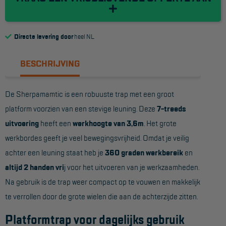
Reddingsmiddelen
Directe levering door
heel NL
ACTIES
BESCHRIJVING
CombiDeals
De Sherpamamtic is een robuuste trap met een groot
MAATWERK
platform voorzien van een stevige leuning. Deze
7-treeds
uitvoering
heeft een
werkhoogte van 3,6m
. Het grote
VERHUUR
werkbordes geeft je veel bewegingsvrijheid. Omdat je veilig
Steigers
achter een leuning staat heb je
360 graden werkbereik
en
Rolsteigers
altijd 2 handen vri
j voor het uitvoeren van je werkzaamheden.
Na gebruik is de trap weer compact op te vouwen en makkelijk
Schilderstellingen
te verrollen door de grote wielen die aan de achterzijde zitten.
Gevelsteigers
Platformtrap voor dagelijks gebruik
Steiger overkapping