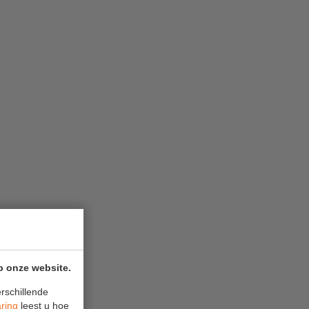
p onze website.
rschillende
aring
leest u hoe