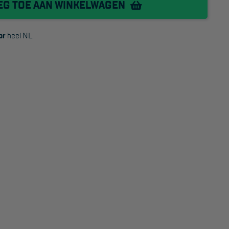
EG TOE AAN WINKELWAGEN
Project toepassingen
Laagbouw
or
heel NL
Hoogbouw
Industrie
Projectvoorbeelden