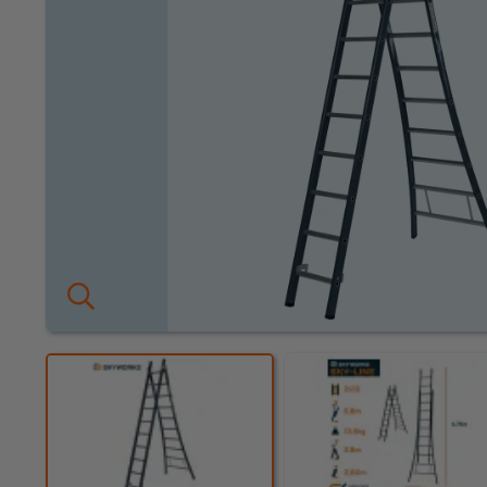
KEURING
OVER ONS
Keuring en Inspectie
Vestigingen
Dealers
Ladders en
trappen
Werken bij ons
Product video's
Steigers
Blog