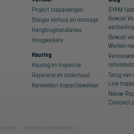
Project toepassingen
SYAM tijde
Bewust Ve
Steiger verhuur en montage
aanbiedin
Hangbruginstallaties
Bewust veil
Hoogwerkers
Werken me
Keuring
Vernieuwd
reformladd
Keuring en Inspectie
Terug van 
Reparatie en onderhoud
Line trapp
Aanmelden Inspectiewekker
Nieuw: Ra
Compact p
ehouden
Algemene voorwaarden