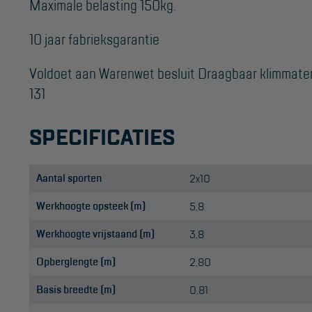
Maximale belasting 150kg.
10 jaar fabrieksgarantie
Voldoet aan Warenwet besluit Draagbaar klimmat
131
SPECIFICATIES
Aantal sporten
2x10
Werkhoogte opsteek (m)
5,8
Werkhoogte vrijstaand (m)
3,8
Opberglengte (m)
2,80
Basis breedte (m)
0,81