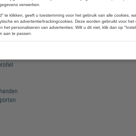
re uitvoeringen.
gegevens verwerken.
ofessioneel gebruik waar we
" te klikken, geeft u toestemming voor het gebruik van alle cookies, 
lytische en advertentie/trackingcookies. Deze worden gebruikt voor het
 het personaliseren van advertenties. Wilt u dit niet, klik dan op "Inst
n aan te passen.
ladder :
itgebogen bomen
rofiel
 handen
sporten