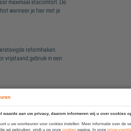
voor maximaal stacomfort. De
ort wanneer je hier met je
erstevigde reformhaken.
or vrijstaand gebruik in een
e bescherming van de
euren
geeft. Dit is ideaal voor de
jn werk wil achterlaten. De
l waarde aan uw privacy, daarom informeren wij u over cookies o
maakt de ladder ook goed
unt u uw voorkeuren voor cookies instellen. Meer informatie over de ve
die wij gebruiken, vindt u op onze
cookies
pagina. In onze
privacyverkl