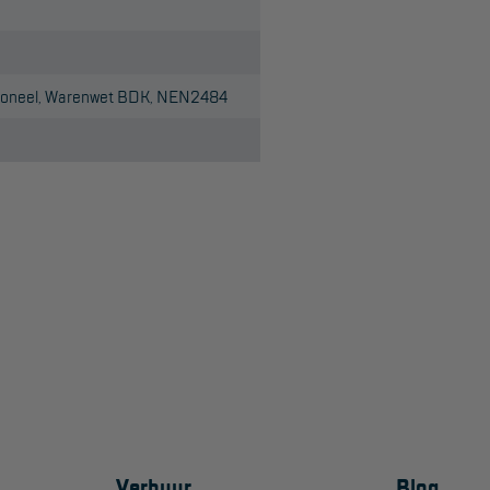
sioneel, Warenwet BDK, NEN2484
Verhuur
Blog