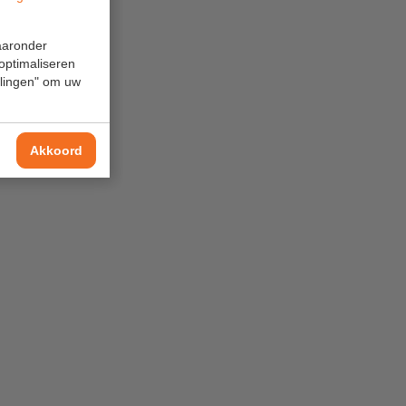
waaronder
 optimaliseren
ellingen" om uw
Akkoord