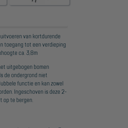
Algemene
voorwaarden
Webshop voorwaarden
t uitvoeren van kortdurende
n toegang tot een verdieping
rkhoogte ca. 3,8m
 met uitgebogen bomen
ls de ondergrond niet
dubbele functie en kan zowel
worden. Ingeschoven is deze 2-
t op te bergen.