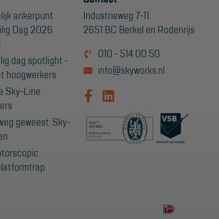
lijk ankerpunt
Industrieweg 7-11
ilig Dag 2026
2651 BC Berkel en Rodenrijs
g
010 - 514 00 50
ig dag spotlight -
info@skyworks.nl
t hoogwerkers
e Sky-Line
ers
weg geweest: Sky-
en
ptorscopic
latformtrap