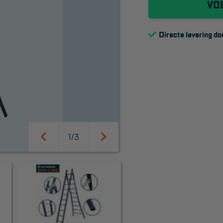
VO
Directe levering do
SUPPORT
1/3
Handleidingen
Tips en trucs
Veelgestelde vragen
Wet- en regelgeving
Garantie