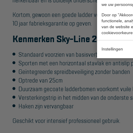
herkenbaar en is duidelijk onderscheidend van ande
we uw persoons
Kortom, gewoon een goede ladder voor dagelijks pr
Door op "Akkoord
functionele, ana
10 jaar fabrieksgarantie op geven.
van de website en
cookievoorkeure
Kenmerken Sky-Line 2x10 reform
Instellingen
Standaard voorzien van basisverbreding met u
Sporten met een horizontaal stavlak en antislip p
Geïntegreerde spreidbeveiliging zonder banden
Optrede van 25cm
Duurzaam gecoate ladderbomen voorkomt vuile
Versterkingstrip in het midden van de onderste 
Haken zijn vervangbaar
Geschikt voor intensief professioneel gebruik.