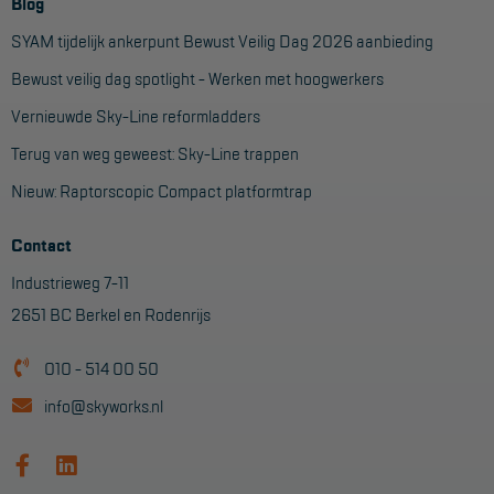
Veelgestelde vragen
Blog
SYAM tijdelijk ankerpunt Bewust Veilig Dag 2026 aanbieding
Wet- en regelgeving
Bewust veilig dag spotlight - Werken met hoogwerkers
Garantie
Vernieuwde Sky-Line reformladders
Algemene voorwaarden
Terug van weg geweest: Sky-Line trappen
Webshop voorwaarden
Nieuw: Raptorscopic Compact platformtrap
Contact
Industrieweg 7-11
2651 BC Berkel en Rodenrijs
010 - 514 00 50
info@skyworks.nl