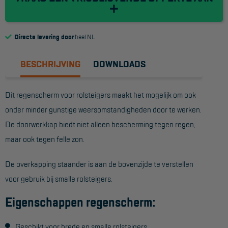
Reddingsmiddelen
Directe levering door
heel NL
ACTIES
BESCHRIJVING
DOWNLOADS
CombiDeals
Dit regenscherm voor rolsteigers maakt het mogelijk om ook
MAATWERK
onder minder gunstige weersomstandigheden door te werken.
De doorwerkkap biedt niet alleen bescherming tegen regen,
VERHUUR
maar ook tegen felle zon.
Steigers
De overkapping staander is aan de bovenzijde te verstellen
Rolsteigers
voor gebruik bij smalle rolsteigers.
Schilderstellingen
Eigenschappen regenscherm:
Gevelsteigers
Geschikt voor brede en smalle rolsteigers
Steiger overkapping