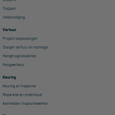
Aanmelden Inspectiewekker
Trappen
Valbeveiliging
OVER ONS
Verhuur
Vestigingen
Project toepassingen
Dealers
Steiger verhuur en montage
Werken bij ons
Hangbruginstallaties
Product video's
Hoogwerkers
Blog
Keuring
SUPPORT
Keuring en Inspectie
Reparatie en onderhoud
Handleidingen
Aanmelden Inspectiewekker
Tips en trucs