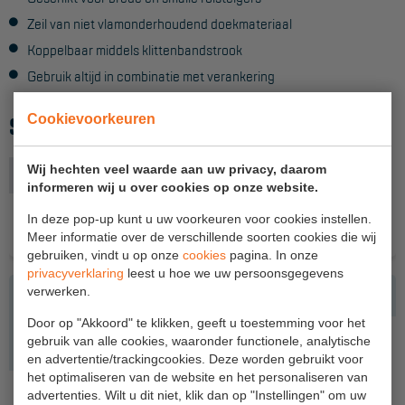
Zeil van niet vlamonderhoudend doekmateriaal
Hangbruginstallaties
Koppelbaar middels klittenbandstrook
Schilderwerkzaamheden
Gebruik altijd in combinatie met verankering
Gevelrenovatie
Cookievoorkeuren
SPECIFICATIES
Industrieel onderhoud
Wij hechten veel waarde aan uw privacy, daarom
Uitvoering
Hoogwerkers
lengte 250
informeren wij u over cookies op onze website.
Telescoop hoogwerkers
In deze pop-up kunt u uw voorkeuren voor cookies instellen.
ACCESSOIRES
Meer informatie over de verschillende soorten cookies die wij
Knikarmhoogwerkers
gebruiken, vindt u op onze
cookies
pagina. In onze
privacyverklaring
leest u hoe we uw persoonsgegevens
Spinhoogwerkers
verwerken.
Schaarhoogwerkers
Door op "Akkoord" te klikken, geeft u toestemming voor het
gebruik van alle cookies, waaronder functionele, analytische
Masthoogwerkers
en advertentie/trackingcookies. Deze worden gebruikt voor
het optimaliseren van de website en het personaliseren van
Autohoogwerkers
ANKERSET TBV ROLSTEIGER
advertenties. Wilt u dit niet, klik dan op "Instellingen" om uw