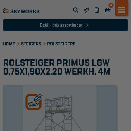
0
Opsteek ladder
Reformladder
Bekijk ons assortiment
Schuifladder
HOME
Telescopische ladder
STEIGERS
ROLSTEIGERS
Dakladder
ROLSTEIGER PRIMUS LGW
Ladder accessoires
0,75X1,90X2,20 WERKH. 4M
Ladder onderdelen
TRAPPEN
Bordestrap
Dubbele trap
Werktrappen