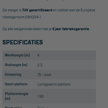
De steiger is
TüV gecertificeerd
en voldoet aan de Europese
rolsteigernorm EN1004-1.
Op alle steigeronderdelen heb je
5 jaar fabrieksgarantie
.
SPECIFICATIES
Werkhoogte (m)
4
Stahoogte (m)
2,2
Uitvoering
75 - smal
Soort platform
Lichtgewicht platform
Platformlengte
1,90
(m)