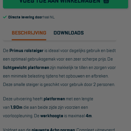
VOEG TOE AAN WINKELWAGEN
Reddingsmiddelen
Directe levering door
heel NL
ACTIES
BESCHRIJVING
DOWNLOADS
CombiDeals
De
Primus rolsteiger
is ideaal voor dagelijks gebruik en biedt
MAATWERK
een optimaal gebruiksgemak voor een zeer scherpe prijs. De
lichtgewicht platformen
zijn makkelijk te tillen en zorgen voor
VERHUUR
een minimale belasting tijdens het opbouwen en afbreken.
Deze smalle steiger is geschikt voor gebruik door 2 personen.
Steigers
Rolsteigers
Deze uitvoering heeft
platformen
met een lengte
van
1,90m
die aan beide zijde zijn voorzien een
Schilderstellingen
voorloopleuning. De
werkhoogte
is maximaal
4m
.
Gevelsteigers
Voldoet aan de
nieuwste Arbo normen
: Compleet uitgevoerd
Steiger overkapping