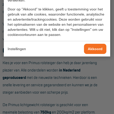
Veelgestelde vragen
verwerken.
zwenkwiel. Met de wartel die op de wielstaander zit is de
Door op "Akkoord" te klikken, geeft u toestemming voor het
Wet- en regelgeving
steiger ook weer snel op de goede hoogte te stellen.
gebruik van alle cookies, waaronder functionele, analytische
en advertentie/trackingcookies. Deze worden gebruikt voor
Garantie
Voor vrijstaand gebruik worden standaard
4 stabilisatoren
het optimaliseren van de website en het personaliseren van
advertenties. Wilt u dit niet, klik dan op "Instellingen" om uw
Algemene voorwaarden
meegeleverd die met een aluminium koppeling op de hoeken
cookievoorkeuren aan te passen.
van de steiger worden gemonteerd.
Webshop voorwaarden
Gegarandeerde kwaliteit
Instellingen
Akkoord
Kies je voor een Primus rolsteiger dan heb je daar jarenlang
plezier van. Alle onderdelen worden
in Nederland
geproduceerd
met de nieuwste technieken. Hierdoor is een
snelle levering en service gegarandeerd en kunnen we je de
steiger aanbieden voor een scherpe prijs.
De Primus lichtgewicht rolsteiger is geschikt voor een
maximale belasting van
750kg
en 200kg/m2 per platform.