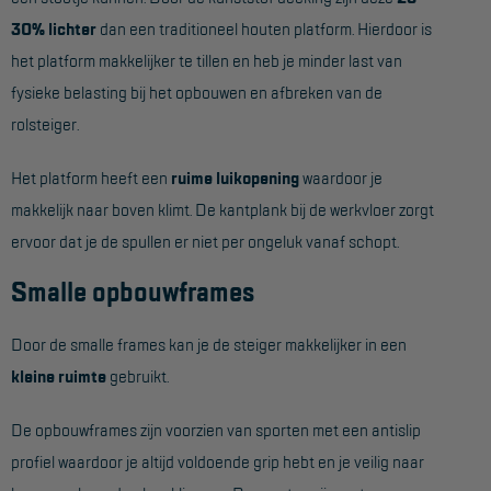
Project toepassingen
30% lichter
dan een traditioneel houten platform. Hierdoor is
het platform makkelijker te tillen en heb je minder last van
Laagbouw
fysieke belasting bij het opbouwen en afbreken van de
Hoogbouw
rolsteiger.
Industrie
Het platform heeft een
ruime luikopening
waardoor je
Projectvoorbeelden
makkelijk naar boven klimt. De kantplank bij de werkvloer zorgt
ervoor dat je de spullen er niet per ongeluk vanaf schopt.
KEURING
Smalle opbouwframes
Keuring en Inspectie
Ladders en trappen
Door de smalle frames kan je de steiger makkelijker in een
kleine ruimte
gebruikt.
Steigers
Valbeveiliging
De opbouwframes zijn voorzien van sporten met een antislip
profiel waardoor je altijd voldoende grip hebt en je veilig naar
Reparatie en onderhoud