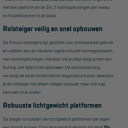
met een platform om de 2m, 2 voorloopleuningen per niveau
Hangbruginstallaties
en 4 stabilisatoren in de basis.
Schilderwerkzaamheden
Rolsteiger veilig en snel opbouwen
Gevelrenovatie
De Primus rolsteigers zijn geschikt voor professioneel gebruik
Industrieel onderhoud
en voldoen aan de nieuwste regels inclusief montagesysteem
Hoogwerkers
met voorloopleuningen. Hierdoor sta je altijd veilig achter een
Telescoop hoogwerkers
leuning, ook tijdens het opbouwen. De voorloopleuning
vervangt de losse horizontaal en diagonaal schoren, waardoor
Knikarmhoogwerkers
je de rolsteiger niet alleen veiliger opbouwt, maar ook nog
Spinhoogwerkers
eens een stuk sneller.
Schaarhoogwerkers
Robuuste lichtgewicht platformen
Masthoogwerkers
De steiger is voorzien van lichtgewicht platformen die tegen
Autohoogwerkers
een stootje kunnen. Door de kunststof decking zijn deze
25-