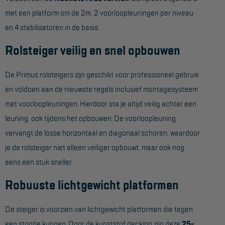
met een platform om de 2m, 2 voorloopleuningen per niveau
Hangbruginstallaties
en 4 stabilisatoren in de basis.
Schilderwerkzaamheden
Rolsteiger veilig en snel opbouwen
Gevelrenovatie
De Primus rolsteigers zijn geschikt voor professioneel gebruik
Industrieel onderhoud
en voldoen aan de nieuwste regels inclusief montagesysteem
Hoogwerkers
met voorloopleuningen. Hierdoor sta je altijd veilig achter een
Telescoop hoogwerkers
leuning, ook tijdens het opbouwen. De voorloopleuning
vervangt de losse horizontaal en diagonaal schoren, waardoor
Knikarmhoogwerkers
je de rolsteiger niet alleen veiliger opbouwt, maar ook nog
Spinhoogwerkers
eens een stuk sneller.
Schaarhoogwerkers
Robuuste lichtgewicht platformen
Masthoogwerkers
De steiger is voorzien van lichtgewicht platformen die tegen
Autohoogwerkers
een stootje kunnen. Door de kunststof decking zijn deze
25-