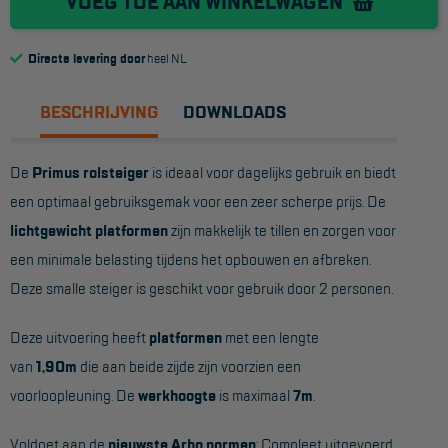
VOEG TOE AAN WINKELWAGEN
Reddingsmiddelen
Directe levering door
heel NL
ACTIES
BESCHRIJVING
DOWNLOADS
CombiDeals
De
Primus rolsteiger
is ideaal voor dagelijks gebruik en biedt
MAATWERK
een optimaal gebruiksgemak voor een zeer scherpe prijs. De
lichtgewicht platformen
zijn makkelijk te tillen en zorgen voor
VERHUUR
een minimale belasting tijdens het opbouwen en afbreken.
Deze smalle steiger is geschikt voor gebruik door 2 personen.
Steigers
Rolsteigers
Deze uitvoering heeft
platformen
met een lengte
van
1,90m
die aan beide zijde zijn voorzien een
Schilderstellingen
voorloopleuning. De
werkhoogte
is maximaal
7m
.
Gevelsteigers
Voldoet aan de
nieuwste Arbo normen
: Compleet uitgevoerd
Steiger overkapping