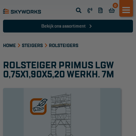
0
Opsteek ladder
Reformladder
Bekijk ons assortiment
Schuifladder
HOME
Telescopische ladder
STEIGERS
ROLSTEIGERS
Dakladder
ROLSTEIGER PRIMUS LGW
Ladder accessoires
0,75X1,90X5,20 WERKH. 7M
Ladder onderdelen
TRAPPEN
Bordestrap
Dubbele trap
Werktrappen