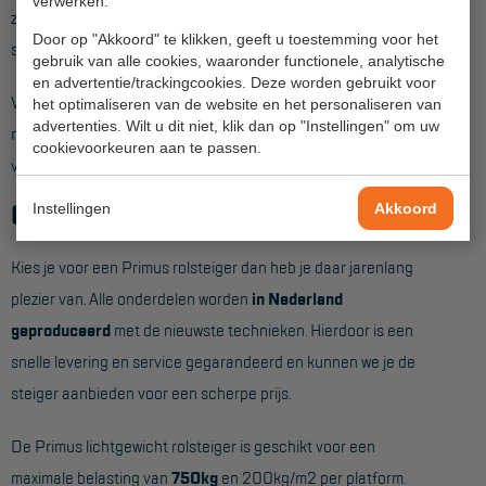
Veelgestelde vragen
verwerken.
zwenkwiel. Met de wartel die op de wielstaander zit is de
Door op "Akkoord" te klikken, geeft u toestemming voor het
Wet- en regelgeving
steiger ook weer snel op de goede hoogte te stellen.
gebruik van alle cookies, waaronder functionele, analytische
en advertentie/trackingcookies. Deze worden gebruikt voor
Garantie
Voor vrijstaand gebruik worden standaard
4 stabilisatoren
het optimaliseren van de website en het personaliseren van
advertenties. Wilt u dit niet, klik dan op "Instellingen" om uw
Algemene voorwaarden
meegeleverd die met een aluminium koppeling op de hoeken
cookievoorkeuren aan te passen.
van de steiger worden gemonteerd.
Webshop voorwaarden
Gegarandeerde kwaliteit
Instellingen
Akkoord
Kies je voor een Primus rolsteiger dan heb je daar jarenlang
plezier van. Alle onderdelen worden
in Nederland
geproduceerd
met de nieuwste technieken. Hierdoor is een
snelle levering en service gegarandeerd en kunnen we je de
steiger aanbieden voor een scherpe prijs.
De Primus lichtgewicht rolsteiger is geschikt voor een
maximale belasting van
750kg
en 200kg/m2 per platform.