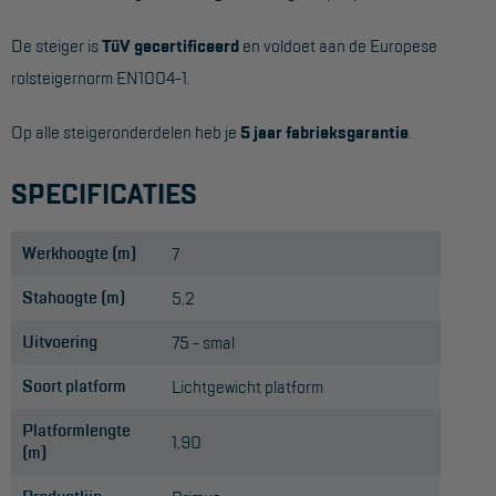
De steiger is
TüV gecertificeerd
en voldoet aan de Europese
rolsteigernorm EN1004-1.
Op alle steigeronderdelen heb je
5 jaar fabrieksgarantie
.
SPECIFICATIES
Werkhoogte (m)
7
Stahoogte (m)
5,2
Uitvoering
75 - smal
Soort platform
Lichtgewicht platform
Platformlengte
1,90
(m)