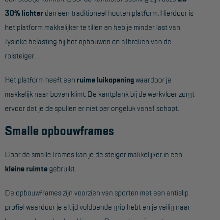
Project toepassingen
30% lichter
dan een traditioneel houten platform. Hierdoor is
het platform makkelijker te tillen en heb je minder last van
Laagbouw
fysieke belasting bij het opbouwen en afbreken van de
Hoogbouw
rolsteiger.
Industrie
Het platform heeft een
ruime luikopening
waardoor je
Projectvoorbeelden
makkelijk naar boven klimt. De kantplank bij de werkvloer zorgt
ervoor dat je de spullen er niet per ongeluk vanaf schopt.
KEURING
Smalle opbouwframes
Keuring en Inspectie
Ladders en trappen
Door de smalle frames kan je de steiger makkelijker in een
kleine ruimte
gebruikt.
Steigers
Valbeveiliging
De opbouwframes zijn voorzien van sporten met een antislip
profiel waardoor je altijd voldoende grip hebt en je veilig naar
Reparatie en onderhoud