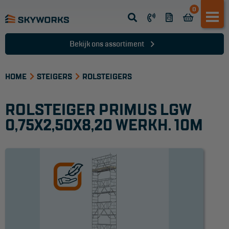
0
Opsteek ladder
Reformladder
Bekijk ons assortiment
Schuifladder
HOME
Telescopische ladder
STEIGERS
ROLSTEIGERS
Dakladder
ROLSTEIGER PRIMUS LGW
Ladder accessoires
0,75X2,50X8,20 WERKH. 10M
Ladder onderdelen
TRAPPEN
Bordestrap
Dubbele trap
Werktrappen