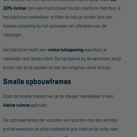
Project toepassingen
30% lichter
dan een traditioneel houten platform. Hierdoor is
het platform makkelijker te tillen en heb je minder last van
Laagbouw
fysieke belasting bij het opbouwen en afbreken van de
Hoogbouw
rolsteiger.
Industrie
Het platform heeft een
ruime luikopening
waardoor je
Projectvoorbeelden
makkelijk naar boven klimt. De kantplank bij de werkvloer zorgt
ervoor dat je de spullen er niet per ongeluk vanaf schopt.
KEURING
Smalle opbouwframes
Keuring en Inspectie
Ladders en trappen
Door de smalle frames kan je de steiger makkelijker in een
kleine ruimte
gebruikt.
Steigers
Valbeveiliging
De opbouwframes zijn voorzien van sporten met een antislip
profiel waardoor je altijd voldoende grip hebt en je veilig naar
Reparatie en onderhoud