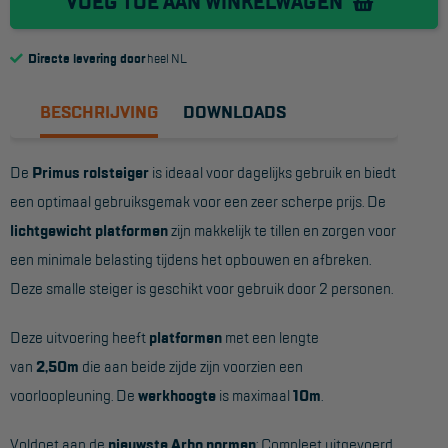
VOEG TOE AAN WINKELWAGEN
Reddingsmiddelen
Directe levering door
heel NL
ACTIES
BESCHRIJVING
DOWNLOADS
CombiDeals
De
Primus rolsteiger
is ideaal voor dagelijks gebruik en biedt
MAATWERK
een optimaal gebruiksgemak voor een zeer scherpe prijs. De
lichtgewicht platformen
zijn makkelijk te tillen en zorgen voor
VERHUUR
een minimale belasting tijdens het opbouwen en afbreken.
Deze smalle steiger is geschikt voor gebruik door 2 personen.
Steigers
Rolsteigers
Deze uitvoering heeft
platformen
met een lengte
van
2,50m
die aan beide zijde zijn voorzien een
Schilderstellingen
voorloopleuning. De
werkhoogte
is maximaal
10m
.
Gevelsteigers
Voldoet aan de
nieuwste Arbo normen
: Compleet uitgevoerd
Steiger overkapping