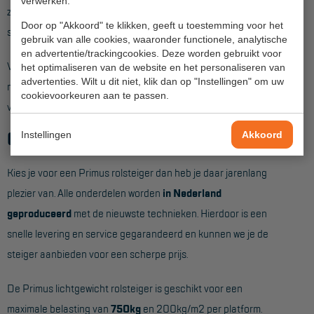
Veelgestelde vragen
verwerken.
zwenkwiel. Met de wartel die op de wielstaander zit is de
Door op "Akkoord" te klikken, geeft u toestemming voor het
Wet- en regelgeving
steiger ook weer snel op de goede hoogte te stellen.
gebruik van alle cookies, waaronder functionele, analytische
en advertentie/trackingcookies. Deze worden gebruikt voor
Garantie
Voor vrijstaand gebruik worden standaard
4 stabilisatoren
het optimaliseren van de website en het personaliseren van
advertenties. Wilt u dit niet, klik dan op "Instellingen" om uw
Algemene voorwaarden
meegeleverd die met een aluminium koppeling op de hoeken
cookievoorkeuren aan te passen.
van de steiger worden gemonteerd.
Webshop voorwaarden
Gegarandeerde kwaliteit
Instellingen
Akkoord
Kies je voor een Primus rolsteiger dan heb je daar jarenlang
plezier van. Alle onderdelen worden
in Nederland
geproduceerd
met de nieuwste technieken. Hierdoor is een
snelle levering en service gegarandeerd en kunnen we je de
steiger aanbieden voor een scherpe prijs.
De Primus lichtgewicht rolsteiger is geschikt voor een
maximale belasting van
750kg
en 200kg/m2 per platform.