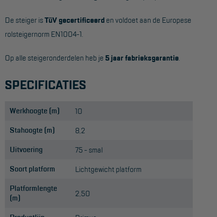
De steiger is
TüV gecertificeerd
en voldoet aan de Europese
rolsteigernorm EN1004-1.
Op alle steigeronderdelen heb je
5 jaar fabrieksgarantie
.
SPECIFICATIES
Werkhoogte (m)
10
Stahoogte (m)
8,2
Uitvoering
75 - smal
Soort platform
Lichtgewicht platform
Platformlengte
2,50
(m)