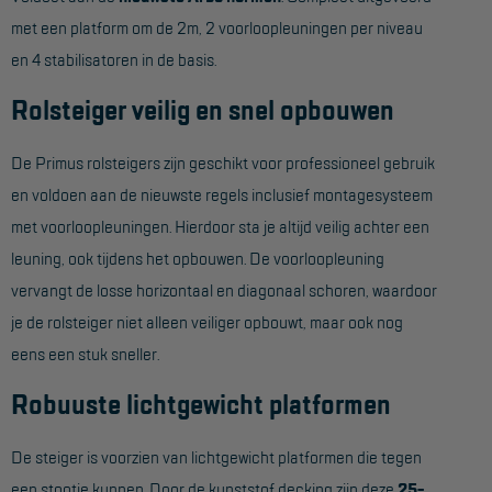
met een platform om de 2m, 2 voorloopleuningen per niveau
Hangbruginstallaties
en 4 stabilisatoren in de basis.
Schilderwerkzaamheden
Rolsteiger veilig en snel opbouwen
Gevelrenovatie
De Primus rolsteigers zijn geschikt voor professioneel gebruik
Industrieel onderhoud
en voldoen aan de nieuwste regels inclusief montagesysteem
Hoogwerkers
met voorloopleuningen. Hierdoor sta je altijd veilig achter een
Telescoop hoogwerkers
leuning, ook tijdens het opbouwen. De voorloopleuning
vervangt de losse horizontaal en diagonaal schoren, waardoor
Knikarmhoogwerkers
je de rolsteiger niet alleen veiliger opbouwt, maar ook nog
Spinhoogwerkers
eens een stuk sneller.
Schaarhoogwerkers
Robuuste lichtgewicht platformen
Masthoogwerkers
De steiger is voorzien van lichtgewicht platformen die tegen
Autohoogwerkers
een stootje kunnen. Door de kunststof decking zijn deze
25-