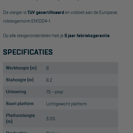
De steiger is
TüV gecertificeerd
en voldoet aan de Europese
rolsteigernorm EN1004-1.
Op alle steigeronderdelen heb je
5 jaar fabrieksgarantie
.
SPECIFICATIES
Werkhoogte (m)
8
Stahoogte (m)
6,2
Uitvoering
75 - smal
Soort platform
Lichtgewicht platform
Platformlengte
3,05
(m)