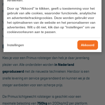
Veelgestelde vragen
verwerken.
zwenkwiel. Met de wartel die op de wielstaander zit is de
Door op "Akkoord" te klikken, geeft u toestemming voor het
Wet- en regelgeving
steiger ook weer snel op de goede hoogte te stellen.
gebruik van alle cookies, waaronder functionele, analytische
en advertentie/trackingcookies. Deze worden gebruikt voor
Garantie
Voor vrijstaand gebruik worden standaard
4 stabilisatoren
het optimaliseren van de website en het personaliseren van
advertenties. Wilt u dit niet, klik dan op "Instellingen" om uw
Algemene voorwaarden
meegeleverd die met een aluminium koppeling op de hoeken
cookievoorkeuren aan te passen.
van de steiger worden gemonteerd.
Webshop voorwaarden
Gegarandeerde kwaliteit
Instellingen
Akkoord
Kies je voor een Primus rolsteiger dan heb je daar jarenlang
plezier van. Alle onderdelen worden
in Nederland
geproduceerd
met de nieuwste technieken. Hierdoor is een
snelle levering en service gegarandeerd en kunnen we je de
steiger aanbieden voor een scherpe prijs.
De Primus lichtgewicht rolsteiger is geschikt voor een
maximale belasting van
750kg
en 200kg/m2 per platform.