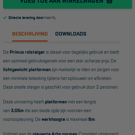
VOEG TOE AAN WINKELWAGEN
Reddingsmiddelen
Directe levering door
heel NL
ACTIES
BESCHRIJVING
DOWNLOADS
CombiDeals
De
Primus rolsteiger
is ideaal voor dagelijks gebruik en biedt
MAATWERK
een optimaal gebruiksgemak voor een zeer scherpe prijs. De
lichtgewicht platformen
zijn makkelijk te tillen en zorgen voor
VERHUUR
een minimale belasting tijdens het opbouwen en afbreken.
Deze smalle steiger is geschikt voor gebruik door 2 personen.
Steigers
Rolsteigers
Deze uitvoering heeft
platformen
met een lengte
van
3,05m
die aan beide zijde zijn voorzien een
Schilderstellingen
voorloopleuning. De
werkhoogte
is maximaal
8m
.
Gevelsteigers
Voldoet aan de
nieuwste Arbo normen
: Compleet uitgevoerd
Steiger overkapping