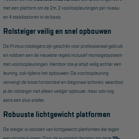
met een platform om de 2m, 2 voorloopleuningen per niveau
Hangbruginstallaties
en 4 stabilisatoren in de basis.
Schilderwerkzaamheden
Rolsteiger veilig en snel opbouwen
Gevelrenovatie
De Primus rolsteigers zijn geschikt voor professioneel gebruik
Industrieel onderhoud
en voldoen aan de nieuwste regels inclusief montagesysteem
Hoogwerkers
met voorloopleuningen. Hierdoor sta je altijd veilig achter een
Telescoop hoogwerkers
leuning, ook tijdens het opbouwen. De voorloopleuning
vervangt de losse horizontaal en diagonaal schoren, waardoor
Knikarmhoogwerkers
je de rolsteiger niet alleen veiliger opbouwt, maar ook nog
Spinhoogwerkers
eens een stuk sneller.
Schaarhoogwerkers
Robuuste lichtgewicht platformen
Masthoogwerkers
De steiger is voorzien van lichtgewicht platformen die tegen
Autohoogwerkers
een stootje kunnen. Door de kunststof decking zijn deze
25-