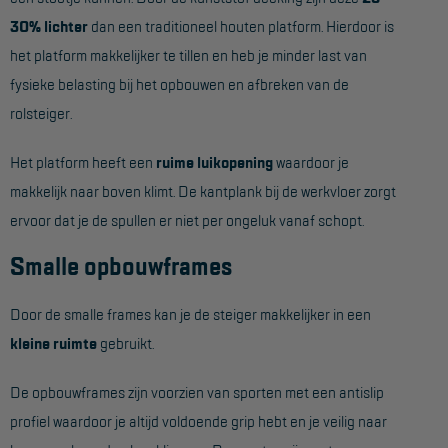
Project toepassingen
30% lichter
dan een traditioneel houten platform. Hierdoor is
het platform makkelijker te tillen en heb je minder last van
Laagbouw
fysieke belasting bij het opbouwen en afbreken van de
Hoogbouw
rolsteiger.
Industrie
Het platform heeft een
ruime luikopening
waardoor je
Projectvoorbeelden
makkelijk naar boven klimt. De kantplank bij de werkvloer zorgt
ervoor dat je de spullen er niet per ongeluk vanaf schopt.
KEURING
Smalle opbouwframes
Keuring en Inspectie
Ladders en trappen
Door de smalle frames kan je de steiger makkelijker in een
kleine ruimte
gebruikt.
Steigers
Valbeveiliging
De opbouwframes zijn voorzien van sporten met een antislip
profiel waardoor je altijd voldoende grip hebt en je veilig naar
Reparatie en onderhoud