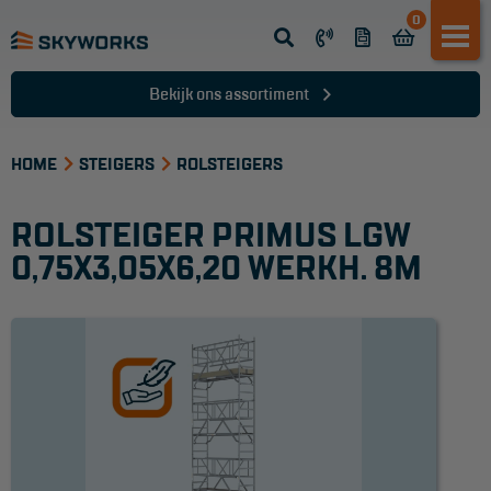
0
Opsteek ladder
Reformladder
Bekijk ons assortiment
Schuifladder
HOME
Telescopische ladder
STEIGERS
ROLSTEIGERS
Dakladder
ROLSTEIGER PRIMUS LGW
Ladder accessoires
0,75X3,05X6,20 WERKH. 8M
Ladder onderdelen
TRAPPEN
Bordestrap
Dubbele trap
Werktrappen