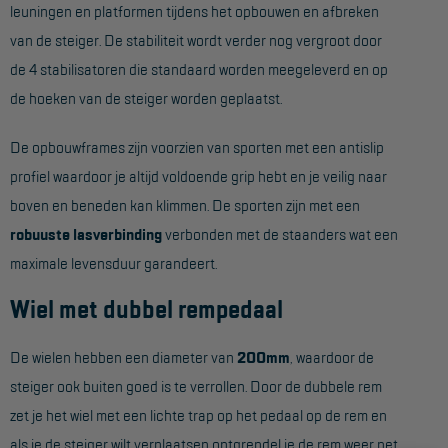
leuningen en platformen tijdens het opbouwen en afbreken
Aanmelden Inspectiewekker
van de steiger. De stabiliteit wordt verder nog vergroot door
de 4 stabilisatoren die standaard worden meegeleverd en op
OVER ONS
de hoeken van de steiger worden geplaatst.
Vestigingen
De opbouwframes zijn voorzien van sporten met een antislip
Dealers
profiel waardoor je altijd voldoende grip hebt en je veilig naar
Werken bij ons
boven en beneden kan klimmen. De sporten zijn met een
robuuste lasverbinding
verbonden met de staanders wat een
Product video's
maximale levensduur garandeert.
Blog
Wiel met dubbel rempedaal
SUPPORT
De wielen hebben een diameter van
200mm
, waardoor de
Handleidingen
steiger ook buiten goed is te verrollen. Door de dubbele rem
Tips en trucs
zet je het wiel met een lichte trap op het pedaal op de rem en
als je de steiger wilt verplaatsen ontgrendel je de rem weer net