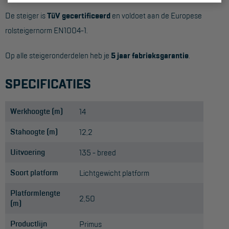
De steiger is
TüV gecertificeerd
en voldoet aan de Europese
rolsteigernorm EN1004-1.
Op alle steigeronderdelen heb je
5 jaar fabrieksgarantie
.
SPECIFICATIES
Werkhoogte (m)
14
Stahoogte (m)
12,2
Uitvoering
135 - breed
Soort platform
Lichtgewicht platform
Platformlengte
2,50
(m)
Productlijn
Primus