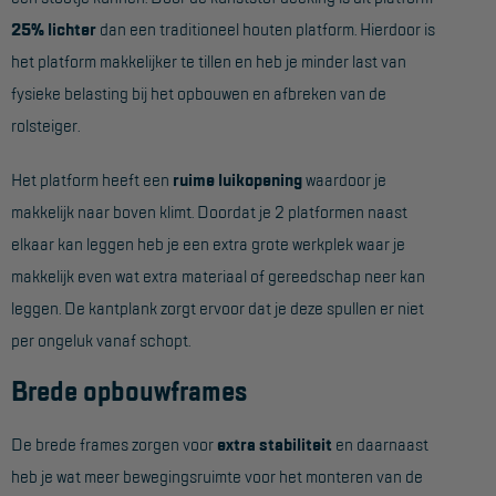
Project toepassingen
25% lichter
dan een traditioneel houten platform. Hierdoor is
het platform makkelijker te tillen en heb je minder last van
Laagbouw
fysieke belasting bij het opbouwen en afbreken van de
Hoogbouw
rolsteiger.
Industrie
Het platform heeft een
ruime luikopening
waardoor je
Projectvoorbeelden
makkelijk naar boven klimt. Doordat je 2 platformen naast
elkaar kan leggen heb je een extra grote werkplek waar je
KEURING
makkelijk even wat extra materiaal of gereedschap neer kan
Keuring en Inspectie
leggen. De kantplank zorgt ervoor dat je deze spullen er niet
per ongeluk vanaf schopt.
Ladders en trappen
Brede opbouwframes
Steigers
Valbeveiliging
De brede frames zorgen voor
extra stabiliteit
en daarnaast
Reparatie en onderhoud
heb je wat meer bewegingsruimte voor het monteren van de