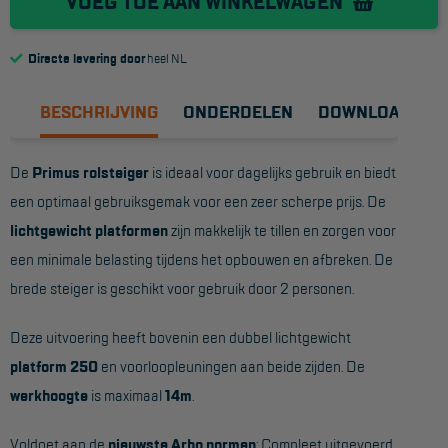
VOEG TOE AAN WINKELWAGEN
Reddingsmiddelen
Directe levering door
heel NL
ACTIES
BESCHRIJVING
ONDERDELEN
DOWNLOADS
CombiDeals
De
Primus rolsteiger
is ideaal voor dagelijks gebruik en biedt
MAATWERK
een optimaal gebruiksgemak voor een zeer scherpe prijs. De
lichtgewicht platformen
zijn makkelijk te tillen en zorgen voor
VERHUUR
een minimale belasting tijdens het opbouwen en afbreken. De
brede steiger is geschikt voor gebruik door 2 personen.
Steigers
Rolsteigers
Deze uitvoering heeft bovenin een dubbel lichtgewicht
platform 250
en voorloopleuningen aan beide zijden. De
Schilderstellingen
werkhoogte
is maximaal
14m
.
Gevelsteigers
Voldoet aan de
nieuwste Arbo normen
: Compleet uitgevoerd
Steiger overkapping