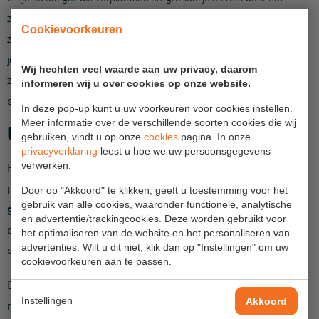
Veelgestelde vragen
zo makkelijk. Wanneer je het wiel op de rem zet plaatst deze
Wet- en regelgeving
Cookievoorkeuren
zichzelf automatisch recht onder de staander. Hierdoor hoef
Garantie
je nooit meer na te denken over de juiste stand van het
Wij hechten veel waarde aan uw privacy, daarom
zwenkwiel. Met de wartel die op de wielstaander zit is de
Algemene voorwaarden
informeren wij u over cookies op onze website.
steiger ook weer snel op de goede hoogte te stellen.
In deze pop-up kunt u uw voorkeuren voor cookies instellen.
Webshop voorwaarden
Meer informatie over de verschillende soorten cookies die wij
Gegarandeerde kwaliteit
gebruiken, vindt u op onze
cookies
pagina. In onze
privacyverklaring
leest u hoe we uw persoonsgegevens
verwerken.
Kies je voor een Primus rolsteiger dan heb je daar jarenlang
plezier van. Alle onderdelen worden
in Nederland
Door op "Akkoord" te klikken, geeft u toestemming voor het
gebruik van alle cookies, waaronder functionele, analytische
geproduceerd
met de nieuwste techniek. Hierdoor is een
en advertentie/trackingcookies. Deze worden gebruikt voor
snelle levering en service gegarandeerd en kunnen we je de
het optimaliseren van de website en het personaliseren van
advertenties. Wilt u dit niet, klik dan op "Instellingen" om uw
steiger aanbieden voor een scherpe prijs.
cookievoorkeuren aan te passen.
De Primus lichtgewicht rolsteiger is geschikt voor een
Instellingen
Akkoord
maximale belasting van
750kg
en 200kg/m2 per platform.