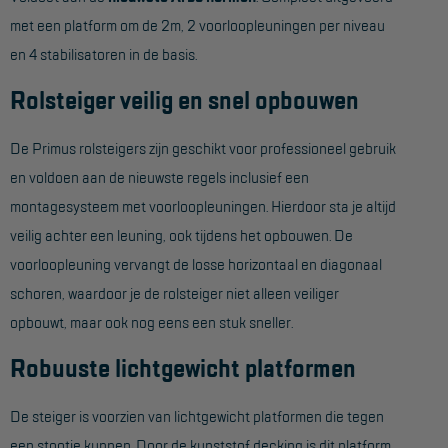
met een platform om de 2m, 2 voorloopleuningen per niveau
Hangbruginstallaties
en 4 stabilisatoren in de basis.
Schilderwerkzaamheden
Rolsteiger veilig en snel opbouwen
Gevelrenovatie
De Primus rolsteigers zijn geschikt voor professioneel gebruik
Industrieel onderhoud
en voldoen aan de nieuwste regels inclusief een
Hoogwerkers
montagesysteem met voorloopleuningen. Hierdoor sta je altijd
Telescoop hoogwerkers
veilig achter een leuning, ook tijdens het opbouwen. De
voorloopleuning vervangt de losse horizontaal en diagonaal
Knikarmhoogwerkers
schoren, waardoor je de rolsteiger niet alleen veiliger
Spinhoogwerkers
opbouwt, maar ook nog eens een stuk sneller.
Schaarhoogwerkers
Robuuste lichtgewicht platformen
Masthoogwerkers
De steiger is voorzien van lichtgewicht platformen die tegen
Autohoogwerkers
een stootje kunnen. Door de kunststof decking is dit platform