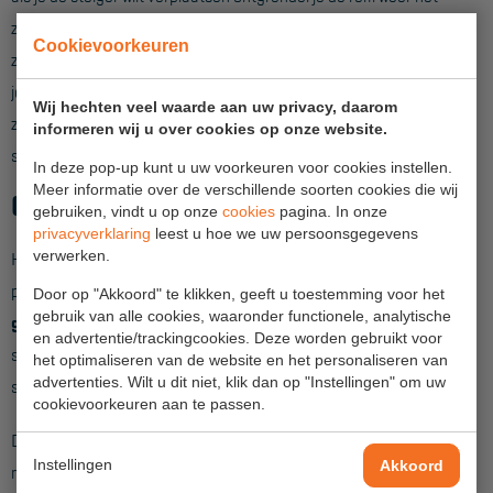
Veelgestelde vragen
zo makkelijk. Wanneer je het wiel op de rem zet plaatst deze
Wet- en regelgeving
Cookievoorkeuren
zichzelf automatisch recht onder de staander. Hierdoor hoef
Garantie
je nooit meer na te denken over de juiste stand van het
Wij hechten veel waarde aan uw privacy, daarom
zwenkwiel. Met de wartel die op de wielstaander zit is de
Algemene voorwaarden
informeren wij u over cookies op onze website.
steiger ook weer snel op de goede hoogte te stellen.
In deze pop-up kunt u uw voorkeuren voor cookies instellen.
Webshop voorwaarden
Meer informatie over de verschillende soorten cookies die wij
Gegarandeerde kwaliteit
gebruiken, vindt u op onze
cookies
pagina. In onze
privacyverklaring
leest u hoe we uw persoonsgegevens
verwerken.
Kies je voor een Primus rolsteiger dan heb je daar jarenlang
plezier van. Alle onderdelen worden
in Nederland
Door op "Akkoord" te klikken, geeft u toestemming voor het
gebruik van alle cookies, waaronder functionele, analytische
geproduceerd
met de nieuwste techniek. Hierdoor is een
en advertentie/trackingcookies. Deze worden gebruikt voor
snelle levering en service gegarandeerd en kunnen we je de
het optimaliseren van de website en het personaliseren van
advertenties. Wilt u dit niet, klik dan op "Instellingen" om uw
steiger aanbieden voor een scherpe prijs.
cookievoorkeuren aan te passen.
De Primus lichtgewicht rolsteiger is geschikt voor een
Instellingen
Akkoord
maximale belasting van
750kg
en 200kg/m2 per platform.