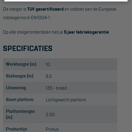
De steiger is
TüV gecertificeerd
en voldoet aan de Europese
rolsteigernorm EN1004-1.
Op alle steigeronderdelen heb je
5 jaar fabrieksgarantie
.
SPECIFICATIES
Werkhoogte (m)
10
Stahoogte (m)
8,2
Uitvoering
135 - breed
Soort platform
Lichtgewicht platform
Platformlengte
2,50
(m)
Productlijn
Primus