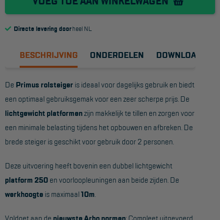
VOEG TOE AAN WINKELWAGEN
Reddingsmiddelen
Directe levering door
heel NL
ACTIES
BESCHRIJVING
ONDERDELEN
DOWNLOADS
CombiDeals
De
Primus rolsteiger
is ideaal voor dagelijks gebruik en biedt
MAATWERK
een optimaal gebruiksgemak voor een zeer scherpe prijs. De
lichtgewicht platformen
zijn makkelijk te tillen en zorgen voor
VERHUUR
een minimale belasting tijdens het opbouwen en afbreken. De
brede steiger is geschikt voor gebruik door 2 personen.
Steigers
Rolsteigers
Deze uitvoering heeft bovenin een dubbel lichtgewicht
platform 250
en voorloopleuningen aan beide zijden. De
Schilderstellingen
werkhoogte
is maximaal
10m
.
Gevelsteigers
Voldoet aan de
nieuwste Arbo normen
: Compleet uitgevoerd
Steiger overkapping