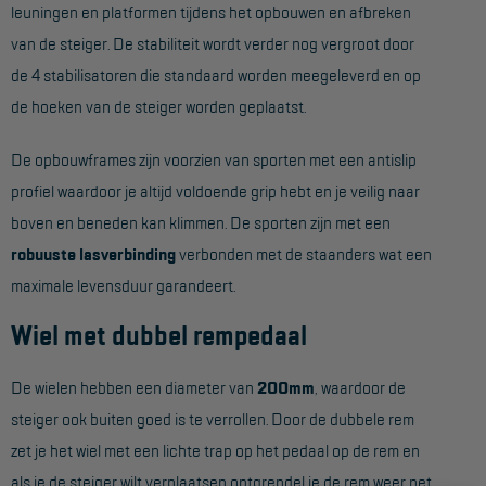
leuningen en platformen tijdens het opbouwen en afbreken
Aanmelden Inspectiewekker
van de steiger. De stabiliteit wordt verder nog vergroot door
de 4 stabilisatoren die standaard worden meegeleverd en op
OVER ONS
de hoeken van de steiger worden geplaatst.
Vestigingen
De opbouwframes zijn voorzien van sporten met een antislip
Dealers
profiel waardoor je altijd voldoende grip hebt en je veilig naar
Werken bij ons
boven en beneden kan klimmen. De sporten zijn met een
robuuste lasverbinding
verbonden met de staanders wat een
Product video's
maximale levensduur garandeert.
Blog
Wiel met dubbel rempedaal
SUPPORT
De wielen hebben een diameter van
200mm
, waardoor de
Handleidingen
steiger ook buiten goed is te verrollen. Door de dubbele rem
Tips en trucs
zet je het wiel met een lichte trap op het pedaal op de rem en
als je de steiger wilt verplaatsen ontgrendel je de rem weer net