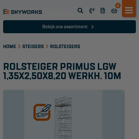
0
Opsteek ladder
Reformladder
Bekijk ons assortiment
Schuifladder
HOME
Telescopische ladder
STEIGERS
ROLSTEIGERS
Dakladder
ROLSTEIGER PRIMUS LGW
Ladder accessoires
1,35X2,50X8,20 WERKH. 10M
Ladder onderdelen
TRAPPEN
Bordestrap
Dubbele trap
Werktrappen