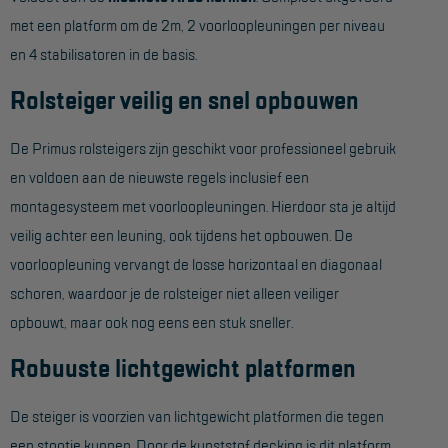
met een platform om de 2m, 2 voorloopleuningen per niveau
Hangbruginstallaties
en 4 stabilisatoren in de basis.
Schilderwerkzaamheden
Rolsteiger veilig en snel opbouwen
Gevelrenovatie
De Primus rolsteigers zijn geschikt voor professioneel gebruik
Industrieel onderhoud
en voldoen aan de nieuwste regels inclusief een
Hoogwerkers
montagesysteem met voorloopleuningen. Hierdoor sta je altijd
Telescoop hoogwerkers
veilig achter een leuning, ook tijdens het opbouwen. De
voorloopleuning vervangt de losse horizontaal en diagonaal
Knikarmhoogwerkers
schoren, waardoor je de rolsteiger niet alleen veiliger
Spinhoogwerkers
opbouwt, maar ook nog eens een stuk sneller.
Schaarhoogwerkers
Robuuste lichtgewicht platformen
Masthoogwerkers
De steiger is voorzien van lichtgewicht platformen die tegen
Autohoogwerkers
een stootje kunnen. Door de kunststof decking is dit platform