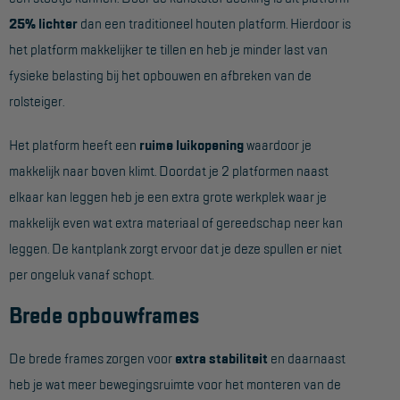
Project toepassingen
25% lichter
dan een traditioneel houten platform. Hierdoor is
het platform makkelijker te tillen en heb je minder last van
Laagbouw
fysieke belasting bij het opbouwen en afbreken van de
Hoogbouw
rolsteiger.
Industrie
Het platform heeft een
ruime luikopening
waardoor je
Projectvoorbeelden
makkelijk naar boven klimt. Doordat je 2 platformen naast
elkaar kan leggen heb je een extra grote werkplek waar je
KEURING
makkelijk even wat extra materiaal of gereedschap neer kan
Keuring en Inspectie
leggen. De kantplank zorgt ervoor dat je deze spullen er niet
per ongeluk vanaf schopt.
Ladders en trappen
Brede opbouwframes
Steigers
Valbeveiliging
De brede frames zorgen voor
extra stabiliteit
en daarnaast
Reparatie en onderhoud
heb je wat meer bewegingsruimte voor het monteren van de