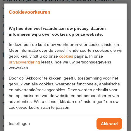
Veelgestelde vragen
zo makkelijk. Wanneer je het wiel op de rem zet plaatst deze
Wet- en regelgeving
Cookievoorkeuren
zichzelf automatisch recht onder de staander. Hierdoor hoef
Garantie
je nooit meer na te denken over de juiste stand van het
Wij hechten veel waarde aan uw privacy, daarom
zwenkwiel. Met de wartel die op de wielstaander zit is de
Algemene voorwaarden
informeren wij u over cookies op onze website.
steiger ook weer snel op de goede hoogte te stellen.
In deze pop-up kunt u uw voorkeuren voor cookies instellen.
Webshop voorwaarden
Meer informatie over de verschillende soorten cookies die wij
Gegarandeerde kwaliteit
gebruiken, vindt u op onze
cookies
pagina. In onze
privacyverklaring
leest u hoe we uw persoonsgegevens
verwerken.
Kies je voor een Primus rolsteiger dan heb je daar jarenlang
plezier van. Alle onderdelen worden
in Nederland
Door op "Akkoord" te klikken, geeft u toestemming voor het
gebruik van alle cookies, waaronder functionele, analytische
geproduceerd
met de nieuwste techniek. Hierdoor is een
en advertentie/trackingcookies. Deze worden gebruikt voor
snelle levering en service gegarandeerd en kunnen we je de
het optimaliseren van de website en het personaliseren van
advertenties. Wilt u dit niet, klik dan op "Instellingen" om uw
steiger aanbieden voor een scherpe prijs.
cookievoorkeuren aan te passen.
De Primus lichtgewicht rolsteiger is geschikt voor een
Instellingen
Akkoord
maximale belasting van
750kg
en 200kg/m2 per platform.