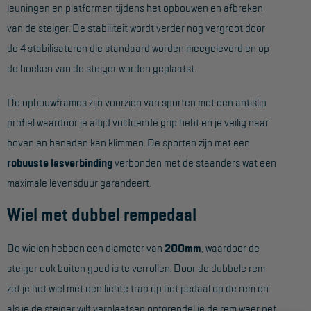
leuningen en platformen tijdens het opbouwen en afbreken
Aanmelden Inspectiewekker
van de steiger. De stabiliteit wordt verder nog vergroot door
de 4 stabilisatoren die standaard worden meegeleverd en op
OVER ONS
de hoeken van de steiger worden geplaatst.
Vestigingen
De opbouwframes zijn voorzien van sporten met een antislip
Dealers
profiel waardoor je altijd voldoende grip hebt en je veilig naar
Werken bij ons
boven en beneden kan klimmen. De sporten zijn met een
robuuste lasverbinding
verbonden met de staanders wat een
Product video's
maximale levensduur garandeert.
Blog
Wiel met dubbel rempedaal
SUPPORT
De wielen hebben een diameter van
200mm
, waardoor de
Handleidingen
steiger ook buiten goed is te verrollen. Door de dubbele rem
Tips en trucs
zet je het wiel met een lichte trap op het pedaal op de rem en
als je de steiger wilt verplaatsen ontgrendel je de rem weer net