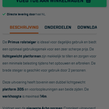
VOEG TOE AAN WINKELWAGEN
Reddingsmiddelen
Directe levering door
heel NL
ACTIES
BESCHRIJVING
ONDERDELEN
DOWNLOADS
CombiDeals
De
Primus rolsteiger
is ideaal voor dagelijks gebruik en biedt
MAATWERK
een optimaal gebruiksgemak voor een zeer scherpe prijs. De
lichtgewicht platformen
zijn makkelijk te tillen en zorgen voor
VERHUUR
een minimale belasting tijdens het opbouwen en afbreken. De
brede steiger is geschikt voor gebruik door 2 personen.
Steigers
Rolsteigers
Deze uitvoering heeft bovenin een dubbel lichtgewicht
platform 305
en voorloopleuningen aan beide zijden. De
Schilderstellingen
werkhoogte
is maximaal
14m
.
Gevelsteigers
Voldoet aan de
nieuwste Arbo normen
: Compleet uitgevoerd
Steiger overkapping