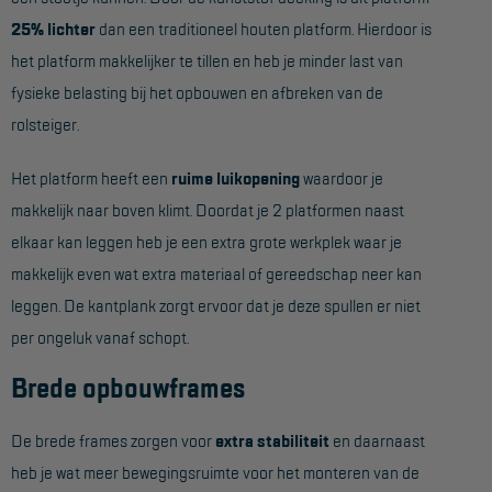
Project toepassingen
25% lichter
dan een traditioneel houten platform. Hierdoor is
het platform makkelijker te tillen en heb je minder last van
Laagbouw
fysieke belasting bij het opbouwen en afbreken van de
Hoogbouw
rolsteiger.
Industrie
Het platform heeft een
ruime luikopening
waardoor je
Projectvoorbeelden
makkelijk naar boven klimt. Doordat je 2 platformen naast
elkaar kan leggen heb je een extra grote werkplek waar je
KEURING
makkelijk even wat extra materiaal of gereedschap neer kan
Keuring en Inspectie
leggen. De kantplank zorgt ervoor dat je deze spullen er niet
per ongeluk vanaf schopt.
Ladders en trappen
Brede opbouwframes
Steigers
Valbeveiliging
De brede frames zorgen voor
extra stabiliteit
en daarnaast
Reparatie en onderhoud
heb je wat meer bewegingsruimte voor het monteren van de