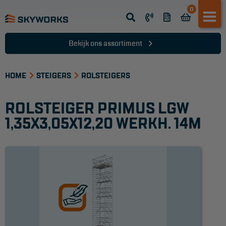
0
Opsteek ladder
Reformladder
Bekijk ons assortiment
Schuifladder
HOME
Telescopische ladder
STEIGERS
ROLSTEIGERS
Dakladder
ROLSTEIGER PRIMUS LGW
Ladder accessoires
1,35X3,05X12,20 WERKH. 14M
Ladder onderdelen
TRAPPEN
Bordestrap
Dubbele trap
Werktrappen