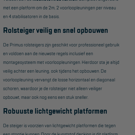
met een platform om de 2m, 2 voorloopleuningen per niveau
Hangbruginstallaties
en 4 stabilisatoren in de basis.
Schilderwerkzaamheden
Rolsteiger veilig en snel opbouwen
Gevelrenovatie
De Primus rolsteigers zijn geschikt voor professioneel gebruik
Industrieel onderhoud
en voldoen aan de nieuwste regels inclusief een
Hoogwerkers
montagesysteem met voorloopleuningen. Hierdoor sta je altijd
Telescoop hoogwerkers
veilig achter een leuning, ook tijdens het opbouwen. De
voorloopleuning vervangt de losse horizontaal en diagonaal
Knikarmhoogwerkers
schoren, waardoor je de rolsteiger niet alleen veiliger
Spinhoogwerkers
opbouwt, maar ook nog eens een stuk sneller.
Schaarhoogwerkers
Robuuste lichtgewicht platformen
Masthoogwerkers
De steiger is voorzien van lichtgewicht platformen die tegen
Autohoogwerkers
een stootje kunnen. Door de kunststof decking is dit platform