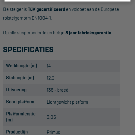
De steiger is
TüV gecertificeerd
en voldoet aan de Europese
rolsteigernorm EN1004-1.
Op alle steigeronderdelen heb je
5 jaar fabrieksgarantie
.
SPECIFICATIES
Werkhoogte (m)
14
Stahoogte (m)
12,2
Uitvoering
135 - breed
Soort platform
Lichtgewicht platform
Platformlengte
3,05
(m)
Productlijn
Primus