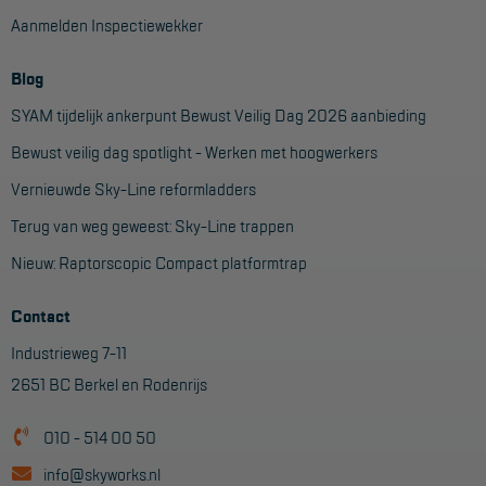
Aanmelden Inspectiewekker
Aanmelden Inspectiewekker
Blog
OVER ONS
SYAM tijdelijk ankerpunt Bewust Veilig Dag 2026 aanbieding
Vestigingen
Bewust veilig dag spotlight - Werken met hoogwerkers
Dealers
Vernieuwde Sky-Line reformladders
Werken bij ons
Terug van weg geweest: Sky-Line trappen
Product video's
Nieuw: Raptorscopic Compact platformtrap
Blog
Contact
Industrieweg 7-11
SUPPORT
2651 BC Berkel en Rodenrijs
Handleidingen
010 - 514 00 50
Tips en trucs
info@skyworks.nl