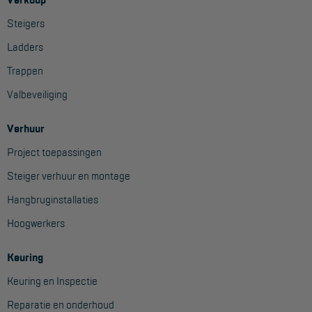
Project toepassingen
Steigers
Laagbouw
Ladders
Hoogbouw
Trappen
Industrie
Valbeveiliging
Projectvoorbeelden
Verhuur
Project toepassingen
KEURING
Steiger verhuur en montage
Keuring en Inspectie
Hangbruginstallaties
Ladders en trappen
Hoogwerkers
Steigers
Keuring
Valbeveiliging
Keuring en Inspectie
Reparatie en onderhoud
Reparatie en onderhoud