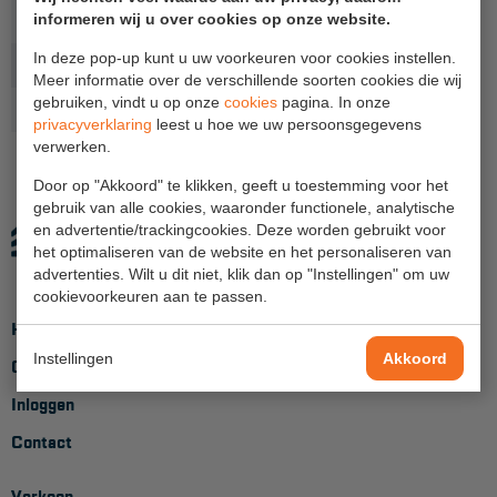
Toepassing
Tijdelijk
informeren wij u over cookies op onze website.
Hangbruginstallaties
In deze pop-up kunt u uw voorkeuren voor cookies instellen.
Norm
CE, EN 795 klasse B
Meer informatie over de verschillende soorten cookies die wij
Schilderwerkzaamheden
gebruiken, vindt u op onze
cookies
pagina. In onze
Productlijn
Protecta
privacyverklaring
leest u hoe we uw persoonsgegevens
Gevelrenovatie
verwerken.
Industrieel onderhoud
Door op "Akkoord" te klikken, geeft u toestemming voor het
gebruik van alle cookies, waaronder functionele, analytische
Hoogwerkers
en advertentie/trackingcookies. Deze worden gebruikt voor
het optimaliseren van de website en het personaliseren van
Telescoop hoogwerkers
advertenties. Wilt u dit niet, klik dan op "Instellingen" om uw
cookievoorkeuren aan te passen.
Knikarmhoogwerkers
Home
Spinhoogwerkers
Instellingen
Akkoord
Over ons
Schaarhoogwerkers
Inloggen
Masthoogwerkers
Contact
Autohoogwerkers
Verkoop