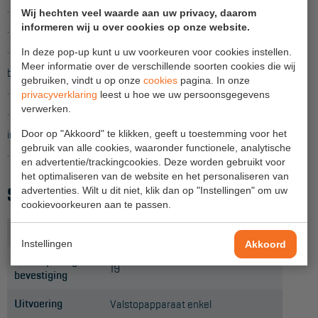
· Zelfborgende karabijnhaak 19 mm opening op reddingslijn
Project toepassingen
Wij hechten veel waarde aan uw privacy, daarom
informeren wij u over cookies op onze website.
· Compact, lichtgewicht ontwerp
Laagbouw
· Stevige en stootvaste, stapelbare thermoplastische
In deze pop-up kunt u uw voorkeuren voor cookies instellen.
Meer informatie over de verschillende soorten cookies die wij
Hoogbouw
behuizing
gebruiken, vindt u op onze
cookies
pagina. In onze
· Snel activerende snelheidsbepaling remsysteem
privacyverklaring
leest u hoe we uw persoonsgegevens
Industrie
verwerken.
· Hoge capaciteit externe energieabsorberende inrichting en
Projectvoorbeelden
impact-indicator
Door op "Akkoord" te klikken, geeft u toestemming voor het
gebruik van alle cookies, waaronder functionele, analytische
· Verschillende configuraties beschikbaar
en advertentie/trackingcookies. Deze worden gebruikt voor
KEURING
het optimaliseren van de website en het personaliseren van
SPECIFICATIES
advertenties. Wilt u dit niet, klik dan op "Instellingen" om uw
Keuring en Inspectie
cookievoorkeuren aan te passen.
Ladders en trappen
Haak harnas
AJ501
Instellingen
Akkoord
Steigers
Haak opening
19
bevestiging
Valbeveiliging
Uitvoering
Valstopapparaat enkel
Reparatie en onderhoud