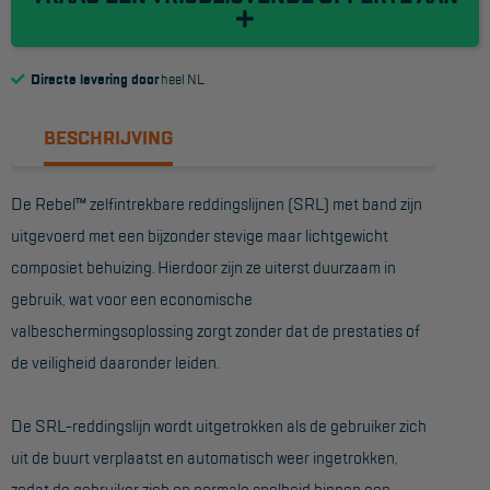
Reddingsmiddelen
Directe levering door
heel NL
ACTIES
BESCHRIJVING
CombiDeals
De Rebel™ zelfintrekbare reddingslijnen (SRL) met band zijn
MAATWERK
uitgevoerd met een bijzonder stevige maar lichtgewicht
composiet behuizing. Hierdoor zijn ze uiterst duurzaam in
VERHUUR
gebruik, wat voor een economische
Steigers
valbeschermingsoplossing zorgt zonder dat de prestaties of
Rolsteigers
de veiligheid daaronder leiden.
Schilderstellingen
De SRL-reddingslijn wordt uitgetrokken als de gebruiker zich
Gevelsteigers
uit de buurt verplaatst en automatisch weer ingetrokken,
Steiger overkapping
zodat de gebruiker zich op normale snelheid binnen een