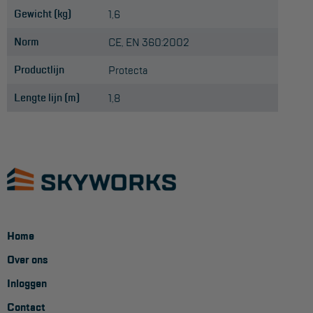
Gewicht (kg)
Aanmelden Inspectiewekker
1,6
Norm
CE, EN 360:2002
OVER ONS
Productlijn
Protecta
Vestigingen
Lengte lijn (m)
1,8
Dealers
Werken bij ons
Product video's
Blog
SUPPORT
Home
Handleidingen
Over ons
Inloggen
Tips en trucs
Contact