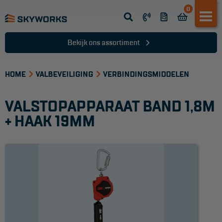
0
Opsteek ladder
Reformladder
Bekijk ons assortiment
Schuifladder
HOME
Telescopische ladder
VALBEVEILIGING
VERBINDINGSMIDDELEN
Dakladder
VALSTOPAPPARAAT BAND 1,8M
Ladder accessoires
+ HAAK 19MM
Ladder onderdelen
TRAPPEN
Bordestrap
Dubbele trap
Werktrappen