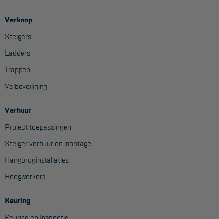
Veelgestelde vragen
Wet- en regelgeving
Verkoop
Steigers
Garantie
Ladders
Algemene voorwaarden
Trappen
Webshop voorwaarden
Valbeveiliging
Verhuur
Project toepassingen
Steiger verhuur en montage
Hangbruginstallaties
Hoogwerkers
Keuring
Keuring en Inspectie